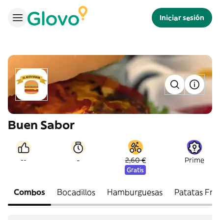
Iniciar sesión
Buen Sabor
-
--
2,60 €
Prime
Gratis
Combos
Bocadillos
Hamburguesas
Patatas Frit