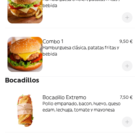
bebida
Combo 1
9,50 €
Hamburguesa clásica, patatas fritas y
bebida
Bocadillos
Bocadillo Extremo
7,50 €
Pollo empanado, bacon, huevo, queso
edam, lechuga, tomate y mayonesa