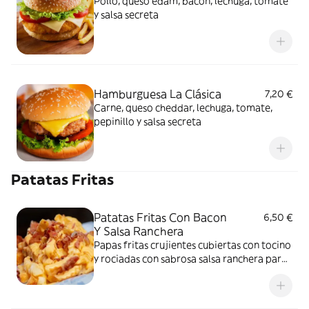
Pollo, queso edam, bacon, lechuga, tomate
y salsa secreta
Hamburguesa La Clásica
7,20 €
Carne, queso cheddar, lechuga, tomate,
pepinillo y salsa secreta
Patatas Fritas
Patatas Fritas Con Bacon
6,50 €
Y Salsa Ranchera
Papas fritas crujientes cubiertas con tocino
y rociadas con sabrosa salsa ranchera para
una experiencia deliciosa