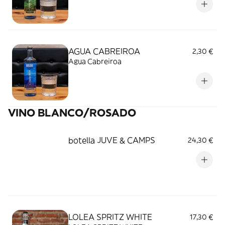
AGUA CABREIROA
2,30 €
Agua Cabreiroa
VINO BLANCO/ROSADO
botella JUVE & CAMPS
24,30 €
LOLEA SPRITZ WHITE
17,30 €