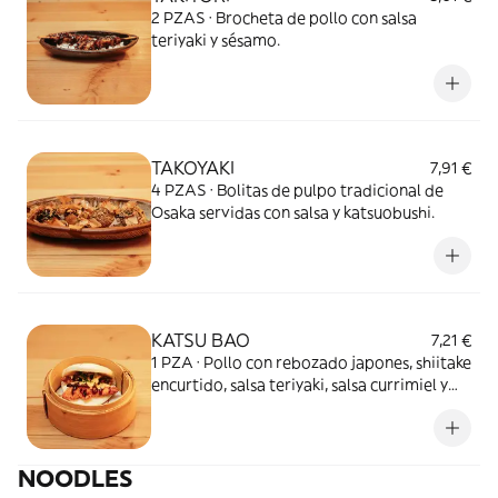
2 PZAS · Brocheta de pollo con salsa
teriyaki y sésamo.
TAKOYAKI
7,91 €
4 PZAS · Bolitas de pulpo tradicional de
Osaka servidas con salsa y katsuobushi.
KATSU BAO
7,21 €
1 PZA · Pollo con rebozado japones, shiitake
encurtido, salsa teriyaki, salsa currimiel y
cilantro.
NOODLES