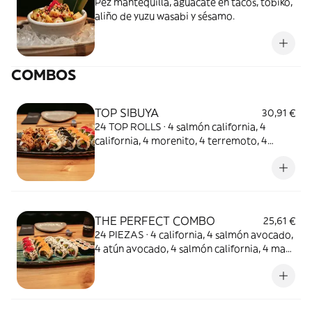
Pez mantequilla, aguacate en tacos, tobiko,
aliño de yuzu wasabi y sésamo.
COMBOS
TOP SIBUYA
30,91 €
24 TOP ROLLS · 4 salmón california, 4
california, 4 morenito, 4 terremoto, 4
maremoto y 4 underground
THE PERFECT COMBO
25,61 €
24 PIEZAS · 4 california, 4 salmón avocado,
4 atún avocado, 4 salmón california, 4 maki
atún y 4 maki salmón.