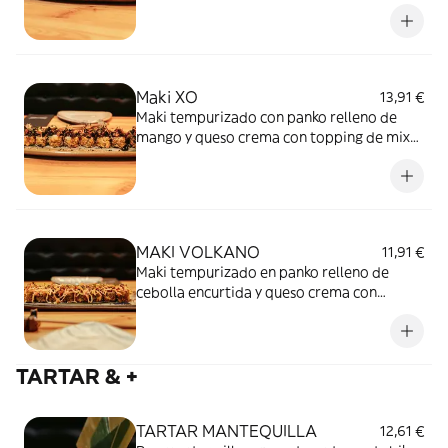
de crema acevichada y togarashi.
Maki XO
13,91 €
Maki tempurizado con panko relleno de
mango y queso crema con topping de mix
de setas, cebolla frita y braseado con salsa
de anguila y foie micuit.
MAKI VOLKANO
11,91 €
Maki tempurizado en panko relleno de
cebolla encurtida y queso crema con
topping de dinamita braseada con salsa de
anguila.
TARTAR & +
TARTAR MANTEQUILLA
12,61 €