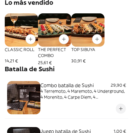
Lo más vendido
CLASSIC ROLL
THE PERFECT
TOP SIBUYA
COMBO
14,21 €
30,91 €
25,61 €
Batalla de Sushi
Combo batalla de Sushi
29,90 €
4 Terremoto, 4 Maremoto, 4 Underground,
4 Morenito, 4 Carpe Diem, 4
AcevichadoIncluye el juego Batalla de
Sushi.
Juego batalla de Sushi
1,00 €