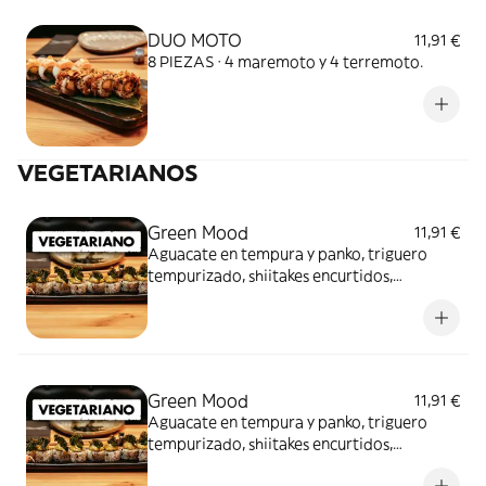
DUO MOTO
11,91 €
8 PIEZAS · 4 maremoto y 4 terremoto.
VEGETARIANOS
Green Mood
11,91 €
Aguacate en tempura y panko, triguero
tempurizado, shiitakes encurtidos,
cuebierto de guacamole y crujiente de kale
con salsas de jalapeño y soja dulce
Green Mood
11,91 €
Aguacate en tempura y panko, triguero
tempurizado, shiitakes encurtidos,
cuebierto de guacamole y crujiente de kale