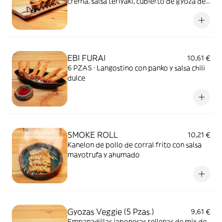
crema, salsa teriyaki, cubierto de gyoza de
buey y salsa explosive
EBI FURAI
10,61 €
6 PZAS · Langostino con panko y salsa chili
dulce
SMOKE ROLL
10,21 €
Kanelon de pollo de corral frito con salsa
mayotrufa y ahumado
Gyozas Veggie (5 Pzas.)
9,61 €
Empanadillas japonesas rellenas de mix de