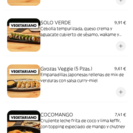
con salsas de jalapeño y soja dulce
SOLO VERDE
9,91 €
Cebolla tempurizada, queso crema y
aguacate cubierto de sésamo, wakame y
salsa miel y mostaza.
Gyozas Veggie (5 Pzas.)
9,61 €
Empanadillas japonesas rellenas de mix de
verduras con salsa curry-miel
COCOMANGO
7,41 €
Crujiente leche frita de coco y lima keffir,
con topping especiado de mango y chutney