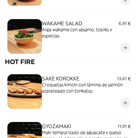
WAKAME SALAD
6,91 €
Alga wakame con sésamo, tobiko y
especias.
HOT FIRE
SAKE KOROKKE
13,61 €
Croquetas kimchi con lámina de salmón
sopleteado con tonkatsu
GYOZAMAKI
11,91 €
Maki tempurizado de aguacate y queso