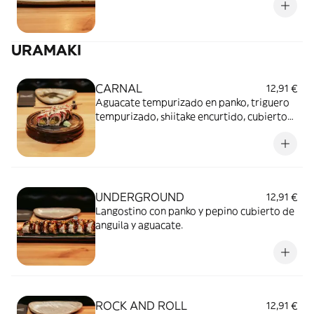
URAMAKI
CARNAL
12,91 €
Aguacate tempurizado en panko, triguero
tempurizado, shiitake encurtido, cubierto
de sashimi de buey sopleteado, cubierto de
salsa anguila y mayotrufa y ahumado
UNDERGROUND
12,91 €
Langostino con panko y pepino cubierto de
anguila y aguacate.
ROCK AND ROLL
12,91 €