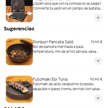
¿Quién dice que con la comida no se juega?
Convierte tu salón en un campo de batalla
con nuestra versión de “hundir la flota” con
Sushi. Risas, piques épicos y estrategias
absurdas garantizadas. Da igual que
Sugerencias
juegues con tu pareja o con tus amigos.
¿Preparados para el plan perfecto? ¡Que
empiece la batalla!
Donburi Panceta Saté
13,40 €
Bol de panceta marinada a baja
temperatura, mix de arroz salvaje, salsa
asiática de cacahuete, setas oreja de
madera y cebollino.
Futomaki Ebi Tuna
10,40 €
Futomaki de atún, langostino torpedo,
aguacate y queso crema, servido con salsa
de lima, soja y sésamo.