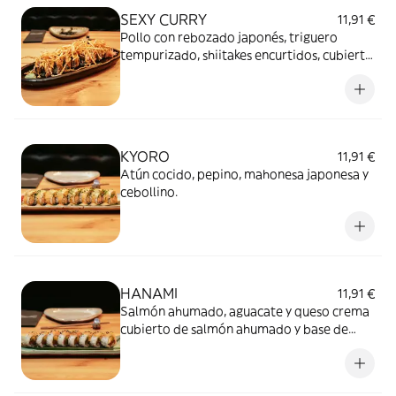
SEXY CURRY
11,91 €
Pollo con rebozado japonés, triguero
tempurizado, shiitakes encurtidos, cubierto
crujiente de wonton y salsa mayo curry
KYORO
11,91 €
Atún cocido, pepino, mahonesa japonesa y
cebollino.
HANAMI
11,91 €
Salmón ahumado, aguacate y queso crema
cubierto de salmón ahumado y base de
sésamo.