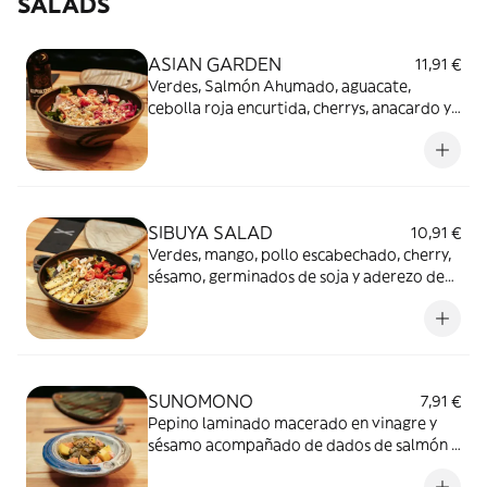
SALADS
ASIAN GARDEN
11,91 €
Verdes, Salmón Ahumado, aguacate,
cebolla roja encurtida, cherrys, anacardo y
aderezo de vinagreta curry-miel
SIBUYA SALAD
10,91 €
Verdes, mango, pollo escabechado, cherry,
sésamo, germinados de soja y aderezo de
miel y mostaza.
SUNOMONO
7,91 €
Pepino laminado macerado en vinagre y
sésamo acompañado de dados de salmón y
mango.