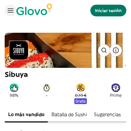
Iniciar sesión
Sibuya
-
98%
0,19 €
Prime
Gratis
Lo más vendido
Batalla de Sushi
Sugerencias
S