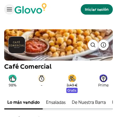
Iniciar sesión
Café Comercial
-
98%
3,49 €
Prime
Gratis
Lo más vendido
Ensaladas
De Nuestra Barra
Pa