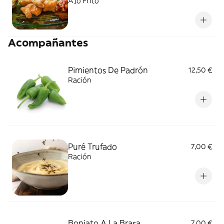
Ajo Frito
Acompañantes
Pimientos De Padrón
12,50 €
Ración
Puré Trufado
7,00 €
Ración
Boniato A La Brasa
7,00 €