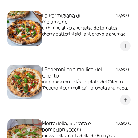
orégano y albahaca
La Parmigiana di
17,90 €
melanzane
un himno al verano: salsa de tomates
cherry datterini siciliani, provola ahumada,
berenjenas fritas, grana padano, AOVE Bio
y albahaca
I Peperoni con mollica del
17,90 €
Cilento
insipirada en el clásico plato del Cilento
“Peperoni con mollica” : provola ahumada,
pimientos asados, aceitunas “Salella
ammaccata del Cilento” (Slow Food), miga
de pan casero tostada (horneada con ajo,
alcaparras, aceitunas, perejil, pecorino y
anchoas), AOVE Bio y albahaca
Mortadella, burrata e
17,90 €
pomodori secchi
mozzarella, mortadella de Bologna,