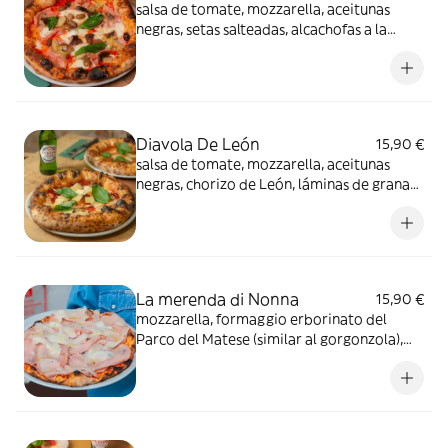
salsa de tomate, mozzarella, aceitunas
negras, setas salteadas, alcachofas a la
brasa, prosciutto cotto, AOVE Bio y
albahaca
Diavola De León
15,90 €
salsa de tomate, mozzarella, aceitunas
negras, chorizo de León, láminas de grana
padano, AOVE Bio y albahaca
La merenda di Nonna
15,90 €
mozzarella, formaggio erborinato del
Parco del Matese (similar al gorgonzola),
ricotta fresca, giuncata calabrese (queso de
cabra y oveja), ricotta silana ahumada,
mermelada de pimientos rojos y guindilla,
pimienta negra y AOVE Bio