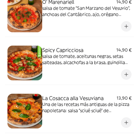
O’ Marenariell
14,90 €
salsa de tomate “San Marzano del Vesuvio”,
anchoas del Cantábrico, ajo, orégano
selvático de Calabria, AOVE Bio y albahaca
Spicy Capricciosa
14,90 €
salsa de tomate, aceitunas negras, setas
salteadas, alcachofas a la brasa, guindilla
seca, AOVE Bio y albahaca
La Cosacca alla Vesuviana
13,90 €
Una de las recetas más antiguas de la pizza
napoletana: salsa “sciué sciué” de
pomodorini del piennolo del Vesuvio DOP,
pecorino romano, AOVE Bio y albahaca