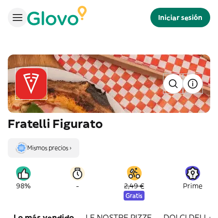
Iniciar sesión
Fratelli Figurato
Mismos precios ›
-
98%
2,49 €
Prime
Gratis
Lo más vendido
LE NOSTRE PIZZE
DOLCI DELLA