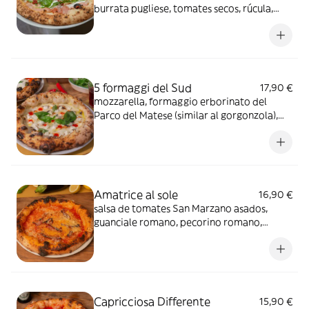
burrata pugliese, tomates secos, rúcula,
pimienta negra, AOVE Bio y albahaca
5 formaggi del Sud
17,90 €
mozzarella, formaggio erborinato del
Parco del Matese (similar al gorgonzola),
ricotta fresca, giuncata calabrese (queso de
cabra y oveja), ricotta silana ahumada,
mermelada de pimientos rojos y guindilla,
pimienta negra y AOVE Bio
Amatrice al sole
16,90 €
salsa de tomates San Marzano asados,
guanciale romano, pecorino romano,
pimienta negra y AOVE Bio
Capricciosa Differente
15,90 €