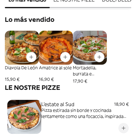
Lo más vendido
Diavola De León
Amatrice al sole
Mortadella,
burrata e
15,90 €
16,90 €
pomodori secchi
17,90 €
LE NOSTRE PIZZE
L’estate al Sud
18,90 €
Pizza estirada sin borde y cocinada
lentamente como una focaccia, inspirada
en el clásico bocadillo de playa: mozzarella,
rodajas de tomate fresco de temporada,
prosciutto crudo de Parma, AOVE Bio,