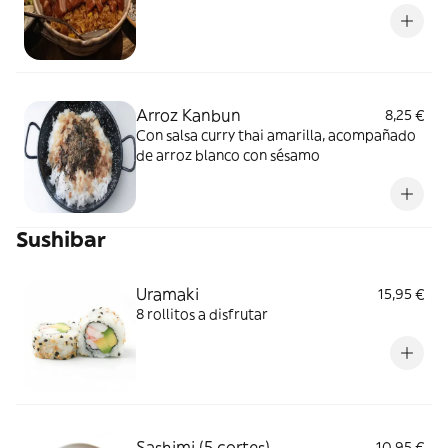
Arroz Kanbun
8,25 €
Con salsa curry thai amarilla, acompañado
de arroz blanco con sésamo
Sushibar
Uramaki
15,95 €
8 rollitos a disfrutar
Sashimi (5 cortes)
10,95 €