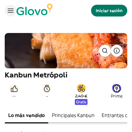
Iniciar sesión
Kanbun Metrópoli
-
--
2,49 €
Prime
Gratis
Lo más vendido
Principales Kanbun
Entrantes cal