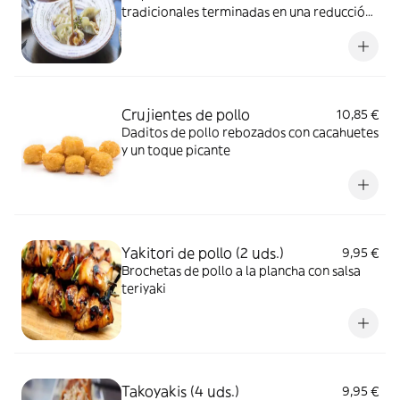
tradicionales terminadas en una reducción
de caldo de pollo
Crujientes de pollo
10,85 €
Daditos de pollo rebozados con cacahuetes
y un toque picante
Yakitori de pollo (2 uds.)
9,95 €
Brochetas de pollo a la plancha con salsa
teriyaki
Takoyakis (4 uds.)
9,95 €