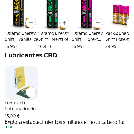
1 gramo Energy
1 gramo Energy
1 gramo Energy
Pack 2 Energy
Sniff - Vanilla Ice
Sniff - Menthol
Sniff - Forest
Sniff Forest
Fruit
Fruit - Aporex
16,95 €
16,95 €
16,95 €
29,95 €
Lubricantes CBD
Lubricante
Potenciador de
Sensaciones con
15,00 €
CBD
Explora establecimientos similares en esta categoría:
CBD