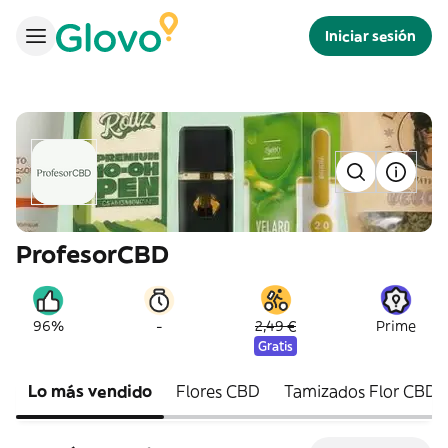
Iniciar sesión
ProfesorCBD
-
96%
2,49 €
Prime
Gratis
Lo más vendido
Flores CBD
Tamizados Flor CBD