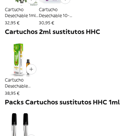
Cartucho
Cartucho
Desechable 1ml
Desechable 10-
(300 puffs) -
OH 1ml - Rollz
32,95 €
30,95 €
Balloon
Cartuchos 2ml sustitutos HHC
Cartucho
Desechable
Velaro 8-OH 2ml
38,95 €
(600 caladas) -
Packs Cartuchos sustitutos HHC 1ml
Aporex