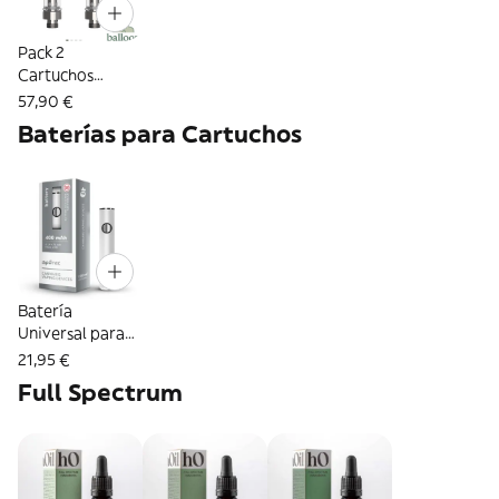
Pack 2
Cartuchos
Desechables 2ml
57,90 €
(600 puffs) -
Baterías para Cartuchos
Balloon
Batería
Universal para
Cartuchos -
21,95 €
Aporex
Full Spectrum