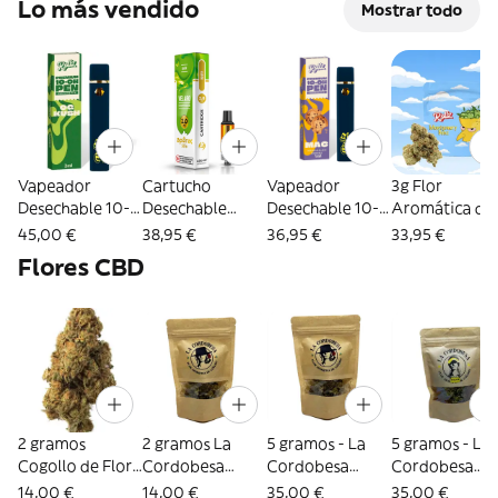
Lo más vendido
Mostrar todo
Vapeador
Cartucho
Vapeador
3g Flor
Desechable 10-
Desechable
Desechable 10-
Aromática de
OH 2ml - Rollz
Velaro 8-OH 2ml
OH 1ml - Rollz
10-OH - Rollz
45,00 €
38,95 €
36,95 €
33,95 €
(600 caladas) -
Montgomery
Flores CBD
Aporex
Benz
2 gramos
2 gramos La
5 gramos - La
5 gramos - La
Cogollo de Flor
Cordobesa
Cordobesa
Cordobesa
Aromática de
Tradicional
Tradicional Flor
Atleta Flor C
14,00 €
14,00 €
35,00 €
35,00 €