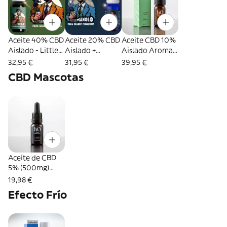
Aceite 40% CBD
Aceite 20% CBD
Aceite CBD 10%
Aislado - Little
Aislado +
Aislado Aroma a
Manolo
melatonina -
Menta Hakuna
32,95 €
31,95 €
39,95 €
Little Manolo
Oil 10ml
CBD Mascotas
Aceite de CBD
5% (500mg)
para mascotas
19,98 €
sin THC ·
Efecto Frío
NalaTales 10ml