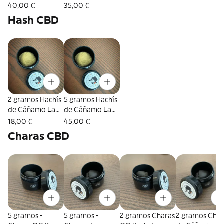
Raspberry
Frutti
40,00 €
35,00 €
Indoor
Hash CBD
2 gramos Hachís
5 gramos Hachís
de Cáñamo La
de Cáñamo La
Cordobesa
Cordobesa
18,00 €
45,00 €
15,4% CBD
15,4% CBD
Charas CBD
5 gramos -
5 gramos -
2 gramos Charas
2 gramos Char