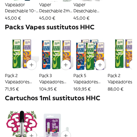
Vapeador
Vaper
Vaper
Desechable 10-
Desechable 2ml
Desechable
OH 2ml - Rollz
(600 puffs) -
Velaro 8-OH 2ml
45,00 €
45,00 €
45,00 €
Balloon
(600 caladas) -
Packs Vapes sustitutos HHC
Aporex
Pack 2
Pack 3
Pack 5
Pack 2
Vapeadores
Vapeadores
Vapeadores
Vapeadores
Desechables
Desechables
Desechables
Desechables
71,95 €
104,95 €
169,95 €
88,00 €
97% 10-OH 1ml -
97% 10-OH 1ml -
97% 10-OH 1ml -
97% 10-OH 2m
Cartuchos 1ml sustitutos HHC
Rollz
Rollz
Rollz
Rollz