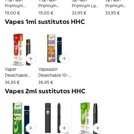
Premium
Premium
Premium La
Premium
Marrakech 10-
Moroccan 10-OH
Mousse 10-OH -
Marrakech 10-
19,00 €
19,00 €
33,95 €
33,95 €
OH - Rollz
- Rollz
Rollz
OH - Rollz
Vapes 1ml sustitutos HHC
Vaper
Vapeador
Desechable
Desechable 10-
Velaro 8-OH 1ml
OH 1ml - Rollz
36,95 €
36,95 €
(300 caladas) -
Vapes 2ml sustitutos HHC
Aporex