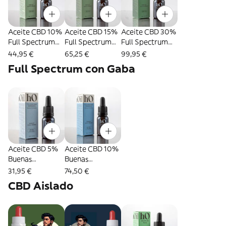
Aceite CBD 10%
Aceite CBD 15%
Aceite CBD 30%
Full Spectrum
Full Spectrum
Full Spectrum
Hakuna Oil 10ml
Hakuna Oil 10ml
Hakuna Oil 10ml
44,95 €
65,25 €
99,95 €
Full Spectrum con Gaba
Aceite CBD 5%
Aceite CBD 10%
Buenas
Buenas
NocheZzz con
NocheZzz con
31,95 €
74,50 €
Gaba Hakuna Oil
Gaba Hakuna Oil
CBD Aislado
10ml
10ml