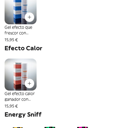
Gel efecto que
frescor con
1300MG CBD
15,95 €
Roll-on 75ml
Efecto Calor
Gel efecto calor
ganador con
1300MG CBD
15,95 €
Roll-on 75ml
Energy Sniff