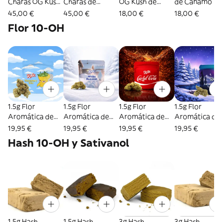
Charas OG Kush
Charas de
OG Kush de
de Cáñamo La
La Cordobesa
Cáñamo La
Cáñamo La
Cordobesa
45,00 €
45,00 €
18,00 €
18,00 €
14,72% CBD
Cordobesa
Cordobesa
20,35% CBD y
Flor 10-OH
20,35% CBD y
14,72% CBD
0% THC
0% THC
1.5g Flor
1.5g Flor
1.5g Flor
1.5g Flor
Aromática de
Aromática de
Aromática de
Aromática de
10-OH - Rollz
10-OH - Rollz
10-OH - Rollz
10-OH -
19,95 €
19,95 €
19,95 €
19,95 €
Montgomery
White Russian
Cartel Cola
Northern Ligh
Hash 10-OH y Sativanol
Benz
1.5g Hash
1.5g Hash
3g Hash
3g Hash