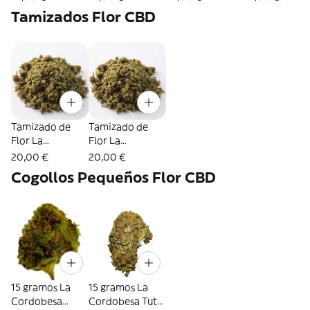
CBD al 4,23% ·
16,49% CBD
CBD 16,49%
15,17%
Tamizados Flor CBD
La Cordobesa
Limonera
Tamizado de
Tamizado de
Flor La
Flor La
Cordobesa Sour
Cordobesa
20,00 €
20,00 €
Diesel - 20
Strawberry - 20
Cogollos Pequeños Flor CBD
gramos
gramos
15 gramos La
15 gramos La
Cordobesa
Cordobesa Tutti