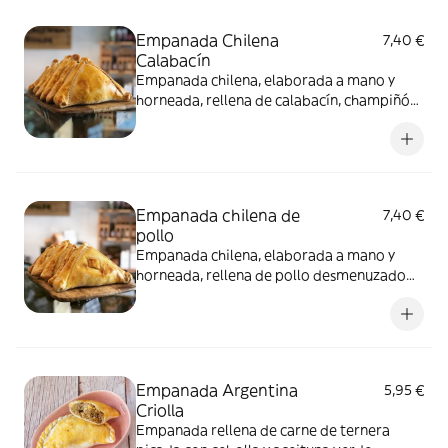
Empanada Chilena
7,40 €
Calabacín
Empanada chilena, elaborada a mano y
horneada, rellena de calabacín, champiñón
y queso.
Empanada chilena de
7,40 €
pollo
Empanada chilena, elaborada a mano y
horneada, rellena de pollo desmenuzado
con cebolla, huevo duro y un sabor intenso
gracias al toque de las especias.
Empanada Argentina
5,95 €
Criolla
Empanada rellena de carne de ternera