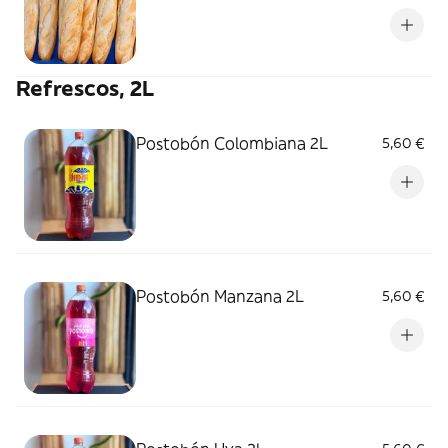
Refrescos, 2L
Postobón Colombiana 2L
5,60 €
Postobón Manzana 2L
5,60 €