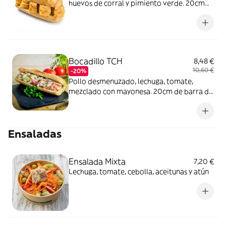
huevos de corral y pimiento verde. 20cm
de barra de pan
Bocadillo TCH
8,48 €
10,60 €
-20%
Pollo desmenuzado, lechuga, tomate,
mezclado con mayonesa. 20cm de barra de
pan
Ensaladas
Ensalada Mixta
7,20 €
Lechuga, tomate, cebolla, aceitunas y atún