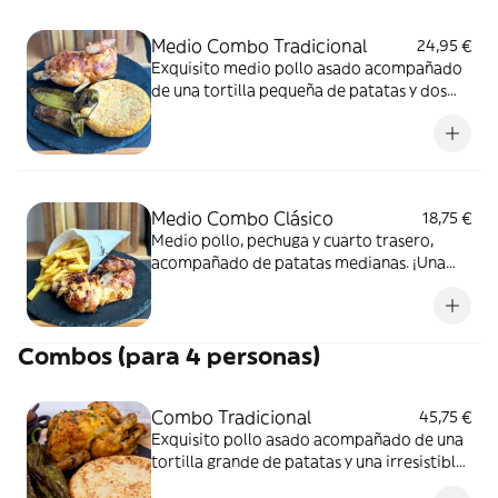
Medio Combo Tradicional
24,95 €
Exquisito medio pollo asado acompañado
de una tortilla pequeña de patatas y dos
irresistible pimientos verdes. ¡Sabor
auténtico que despierta tus sentidos!
Medio Combo Clásico
18,75 €
Medio pollo, pechuga y cuarto trasero,
acompañado de patatas medianas. ¡Una
combinación jugosa y deliciosa que
satisfará tu apetito
Combos (para 4 personas)
Combo Tradicional
45,75 €
Exquisito pollo asado acompañado de una
tortilla grande de patatas y una irresistible
ración de pimientos verdes. ¡Sabor