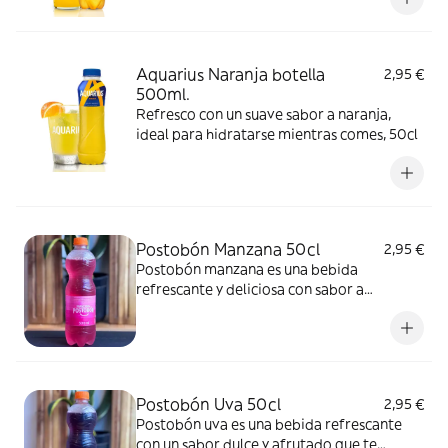
Aquarius Naranja botella
2,95 €
500ml.
Refresco con un suave sabor a naranja,
ideal para hidratarse mientras comes, 50cl
Postobón Manzana 50cl
2,95 €
Postobón manzana es una bebida
refrescante y deliciosa con sabor a
manzana
Postobón Uva 50cl
2,95 €
Postobón uva es una bebida refrescante
con un sabor dulce y afrutado que te