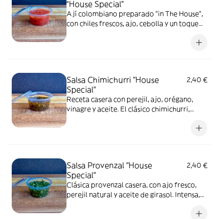
“House Special”
Ají colombiano preparado "in The House",
con chiles frescos, ajo, cebolla y un toque
de vinagre. Picante sabroso. 50 ml
Salsa Chimichurri "House
2,40 €
Special"
Receta casera con perejil, ajo, orégano,
vinagre y aceite. El clásico chimichurri,
preparado "in The House", ideal para
carnes, empanadas o papas. 50 ml
Elaborado en nuestro local. Sin
conservantes.
Salsa Provenzal "House
2,40 €
Special"
Clásica provenzal casera, con ajo fresco,
perejil natural y aceite de girasol. Intensa,
aromática y perfecta para carnes,
empanadas o pan. 50 ml Elaborado en