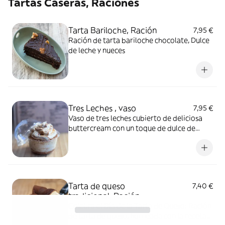
Tartas Caseras, Raciones
Tarta Bariloche, Ración
7,95 €
Ración de tarta bariloche chocolate, Dulce
de leche y nueces
Tres Leches , vaso
7,95 €
Vaso de tres leches cubierto de deliciosa
buttercream con un toque de dulce de
leche
Tarta de queso
7,40 €
tradicional, Ración
Celebra el Día de la Tarta de Queso; Ración
de tarta de queso, horneada con la receta