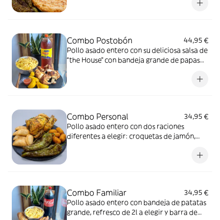
auténtico que despierta tus sentidos!
Combo Postobón
44,95 €
Pollo asado entero con su deliciosa salsa de
“the House” con bandeja grande de papas
fritas, seis mini empanadas colombianas a
elegir y una Postobón de 2l
Combo Personal
34,95 €
Pollo asado entero con dos raciones
diferentes a elegir: croquetas de jamón,
empanadillas de atún o pimientos verdes
fritos. ¡Combínalo a tu gusto!
Combo Familiar
34,95 €
Pollo asado entero con bandeja de patatas
grande, refresco de 2l a elegir y barra de