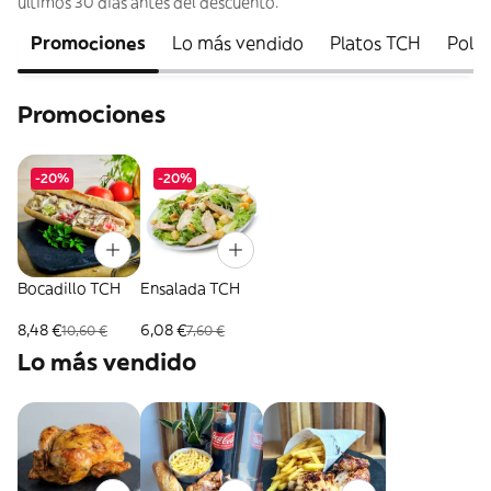
últimos 30 días antes del descuento.
Promociones
Lo más vendido
Platos TCH
Pollo
Promociones
-20%
-20%
Bocadillo TCH
Ensalada TCH
8,48 €
6,08 €
10,60 €
7,60 €
Lo más vendido