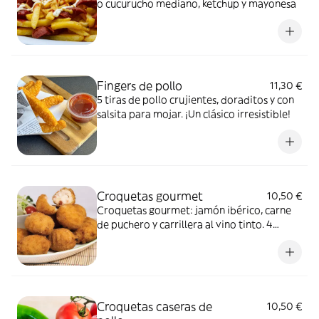
o cucurucho mediano, ketchup y mayonesa
Fingers de pollo
11,30 €
5 tiras de pollo crujientes, doraditos y con
salsita para mojar. ¡Un clásico irresistible!
Croquetas gourmet
10,50 €
Croquetas gourmet: jamón ibérico, carne
de puchero y carrillera al vino tinto. 4
unidades, puro placer.
Croquetas caseras de
10,50 €