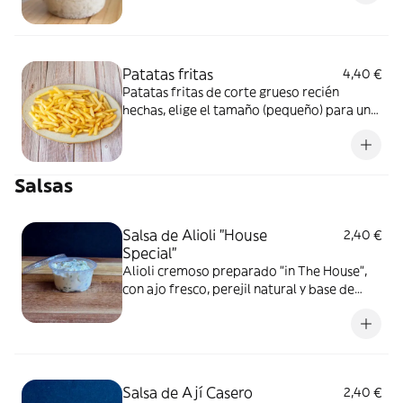
Patatas fritas
4,40 €
Patatas fritas de corte grueso recién
hechas, elige el tamaño (pequeño) para una,
(mediano) para dos o (grande) para cuatro
personas aproximadamente, acompañado
de tu salsa favorita
Salsas
Salsa de Alioli "House
2,40 €
Special"
Alioli cremoso preparado "in The House",
con ajo fresco, perejil natural y base de
mayonesa. El acompañante ideal para tu
pollo, papas o empanadas. 50ml Elaborado
en nuestro local. Sin conservantes.
Salsa de Ají Casero
2,40 €