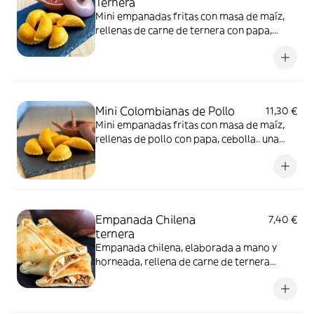
Ternera
Mini empanadas fritas con masa de maíz,
rellenas de carne de ternera con papa,
cebolla.. una delicia para picar!! Seis unds
Mini Colombianas de Pollo
11,30 €
Mini empanadas fritas con masa de maíz,
rellenas de pollo con papa, cebolla.. una
delicia para picar!! Seis unds
Empanada Chilena
7,40 €
ternera
Empanada chilena, elaborada a mano y
horneada, rellena de carne de ternera
picada con cebolla, huevo y aceituna con
un sabor intenso gracias al toque de las
especias.