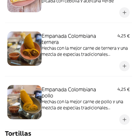
picada con cebolla y aceituna verde
Empanada Colombiana
4,25 €
ternera
Hechas con la mejor carne de ternera y una
mezcla de especias tradicionales
colombianas, envueltas en una masa de
maíz auténtica. Acompaña tu pedido con
salsa de ají si lo deseas y disfruta de una
deliciosa experiencia colombiana.
Empanada Colombiana
4,25 €
pollo
Hechas con la mejor carne de pollo y una
mezcla de especias tradicionales
colombianas, envueltas en una masa de
maíz auténtica. Acompaña tu pedido con
salsa de ají si lo deseas y disfruta de una
Tortillas
deliciosa experiencia colombiana.