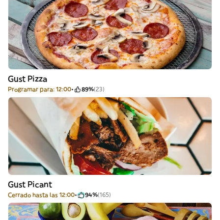
Gust Pizza
Programar para: 12:00
89%
(23)
Gust Picant
Cerrado hasta las 12:00
94%
(165)