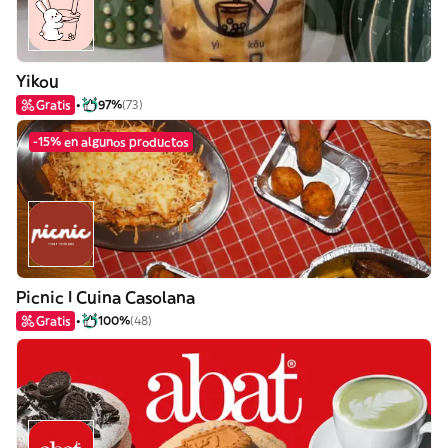
Yikou
Gratis
97%
(73)
-15% en algunos productos
Picnic I Cuina Casolana
Gratis
100%
(48)