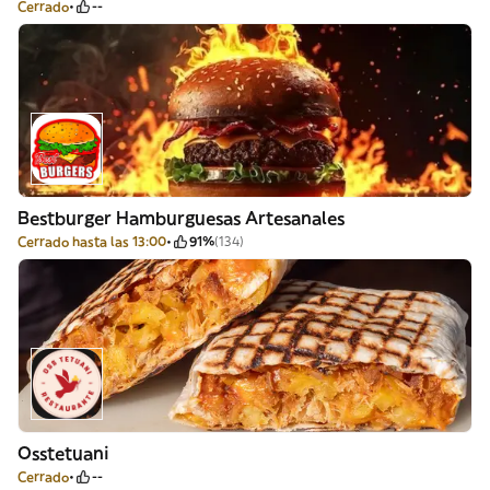
Cerrado
--
Bestburger Hamburguesas Artesanales
Cerrado hasta las 13:00
91%
(134)
Osstetuani
Cerrado
--