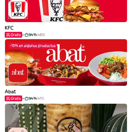
KFC
Gratis
94%
(483)
-15% en algunos productos
Abat
Gratis
94%
(411)