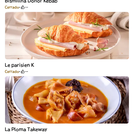
Bismillha Donor Kebab
Cerrado
--
Le parisien K
Cerrado
--
La Ploma Takeway