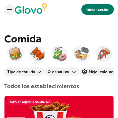
Iniciar sesión
Comida
Hamburguesas
Americana
Snacks
Desayuno
Pizza
Tipo de comida
Ordenar por
Mejor valorados
Todos los establecimientos
-50% en algunos productos