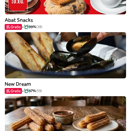
Abat Snacks
Gratis
99%
(38)
New Dream
Gratis
97%
(59)