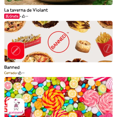
La taverna de Violant
Gratis
--
Banned
Cerrado
--