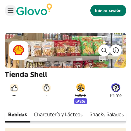
Iniciar sesión
Tienda Shell
-
--
1,99 €
Prime
Gratis
Bebidas
Charcutería y Lácteos
Snacks Salados