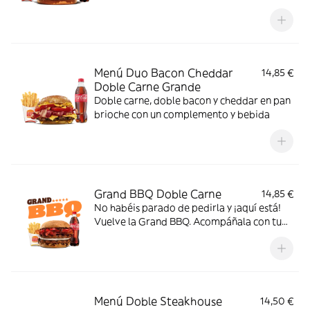
complemento y bebida
Menú Duo Bacon Cheddar
14,85 €
Doble Carne Grande
Doble carne, doble bacon y cheddar en pan
brioche con un complemento y bebida
Grand BBQ Doble Carne
14,85 €
No habéis parado de pedirla y ¡aquí está!
Vuelve la Grand BBQ. Acompáñala con tu
bebida favorita y el complemento que
elijas, y disfruta de doble carne con tomate,
bacon, queso de cabra, cebolla crispy y la
auténtica salsa BBQ
Menú Doble Steakhouse
14,50 €