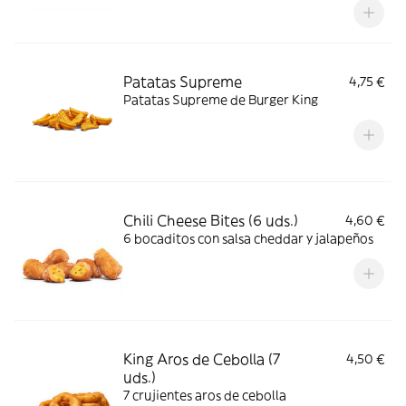
compartir o solo para ti, son perfectos para
todos, son redondos, sabrosos, crujientes y
dorados, por sí solos o para acompañar con
una de tus salsas favoritas.
Patatas Supreme
4,75 €
Patatas Supreme de Burger King
Chili Cheese Bites (6 uds.)
4,60 €
6 bocaditos con salsa cheddar y jalapeños
King Aros de Cebolla (7
4,50 €
uds.)
7 crujientes aros de cebolla