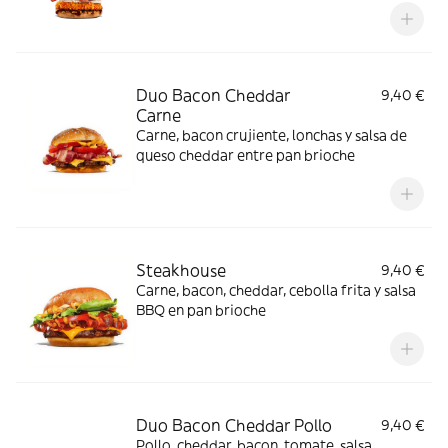
cabra, cebolla crispy y la auténtica salsa
BBQ ¡Querrás que nunca más se vaya!
Duo Bacon Cheddar
9,40 €
Carne
Carne, bacon crujiente, lonchas y salsa de
queso cheddar entre pan brioche
Steakhouse
9,40 €
Carne, bacon, cheddar, cebolla frita y salsa
BBQ en pan brioche
Duo Bacon Cheddar Pollo
9,40 €
Pollo, cheddar, bacon, tomate, salsa