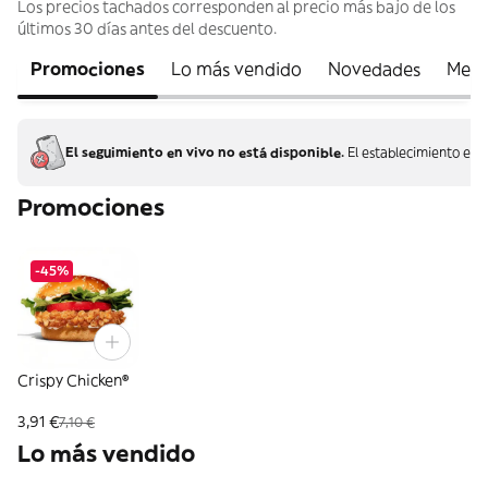
Los precios tachados corresponden al precio más bajo de los
últimos 30 días antes del descuento.
Promociones
Lo más vendido
Novedades
Menú 
El seguimiento en vivo no está disponible.
El establecimiento ent
Promociones
-45%
Crispy Chicken®
3,91 €
7,10 €
Lo más vendido