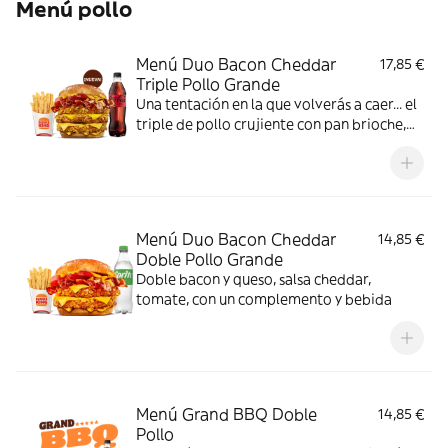
Menú pollo
Menú Duo Bacon Cheddar
17,85 €
Triple Pollo Grande
Una tentación en la que volverás a caer... el
triple de pollo crujiente con pan brioche,
deliciosa salsa de queso cheddar, dos
crujientes lonchas de bacon, cebolla frita y
tomate. Todo ello acompañado de tu
bebida y complemento favoritos. Algo
irresistible.
Menú Duo Bacon Cheddar
14,85 €
Doble Pollo Grande
Doble bacon y queso, salsa cheddar,
tomate, con un complemento y bebida
Menú Grand BBQ Doble
14,85 €
Pollo