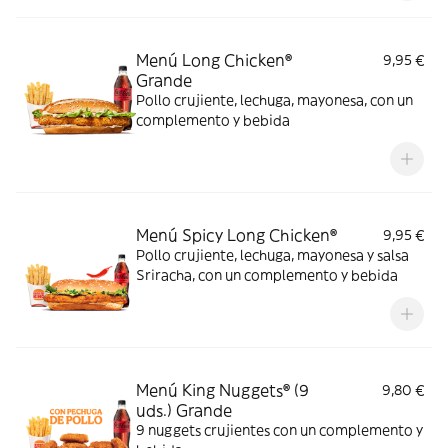
con tomate, bacon, queso de cabra, cebolla
crispy y la auténtica salsa BBQ
Menú Long Chicken®
9,95 €
Grande
Pollo crujiente, lechuga, mayonesa, con un
complemento y bebida
Menú Spicy Long Chicken®
9,95 €
Pollo crujiente, lechuga, mayonesa y salsa
Sriracha, con un complemento y bebida
Menú King Nuggets® (9
9,80 €
uds.) Grande
9 nuggets crujientes con un complemento y