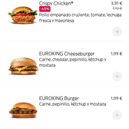
Crispy Chicken®
3,91 €
7,10 €
-45%
Pollo empanado crujiente, tomate, lechuga
fresca y mayonesa
EUROKING Cheeseburger
1,99 €
Carne, cheddar, pepinillo, kétchup y
mostaza
EUROKING Burger
1,99 €
Carne, pepinillo, kétchup y mostaza