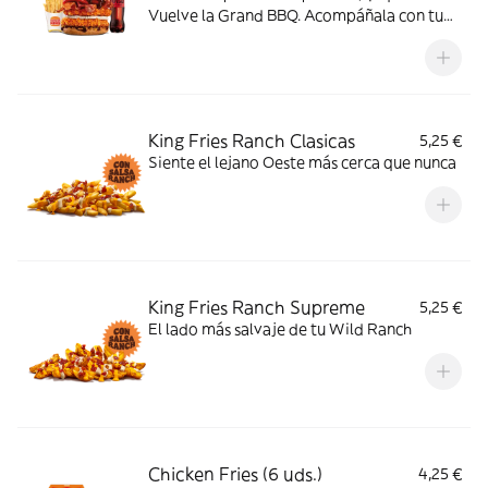
Vuelve la Grand BBQ. Acompáñala con tu
bebida favorita y el complemento que
elijas, y disfruta de doble Crispy Chicken®
con tomate, bacon, queso de cabra, cebolla
crispy y la auténtica salsa BBQ
King Fries Ranch Clasicas
5,25 €
Siente el lejano Oeste más cerca que nunca
King Fries Ranch Supreme
5,25 €
El lado más salvaje de tu Wild Ranch
Chicken Fries (6 uds.)
4,25 €