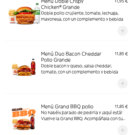
Menú Doble Crispy
11,95 €
Chicken® Grande
Doble pollo crujiente, tomate, lechuga,
mayonesa, con un complemento y bebida
Menú Duo Bacon Cheddar
11,85 €
Pollo Grande
Doble bacon y queso, salsa cheddar,
tomate, con un complemento y bebida
Menú Grand BBQ pollo
11,85 €
No habéis parado de pedirla y ¡aquí está!
Vuelve la Grand BBQ. Acompáñala con tu
bebida favorita y el complemento que
elijas, y disfruta de pollo Crispy Chicken®