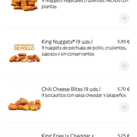
9 Nuggets vegetales crujientes, hechos con
plantas
King Nuggets® (9 uds.)
5,95 €
9 nuggets de pechuga de pollo, crujientes,
jugosos y sin conservantes
Chili Cheese Bites (9 uds.)
5,70 €
9 bocaditos con salsa cheddar y jalapeños
King Fries (+ Cheddar +
5,25 €