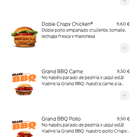
Doble Crispy Chicken®
9,60 €
Doble pollo empanado crujiente, tomate,
lechuga fresca y mayonesa
Grand BBQ Carne
9,50 €
No habéis parado de pedirla y ¡aquí está!
Vuelve la Grand BBQ: nuestra carne a la
parrilla con tomate, bacon, queso de cabra,
cebolla crispy y la auténtica salsa BBQ
¡Querrás que nunca más se vaya
Grand BBQ Pollo
9,50 €
No habéis parado de pedirla y ¡aquí está!
Vuelve la Grand BBQ: nuestro pollo Crispy
Chicken® con tomate, bacon, queso de