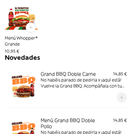
Menú Whopper®
Grande
10,95 €
Novedades
Grand BBQ Doble Carne
14,85 €
No habéis parado de pedirla y ¡aquí está!
Vuelve la Grand BBQ. Acompáñala con tu
bebida favorita y el complemento que
elijas, y disfruta de doble carne con tomate,
bacon, queso de cabra, cebolla crispy y la
auténtica salsa BBQ
Menú Grand BBQ Doble
14,85 €
Pollo
No habéis parado de pedirla y ¡aquí está!