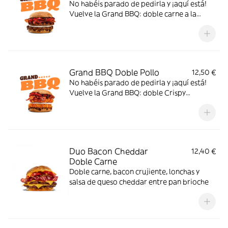
No habéis parado de pedirla y ¡aquí está!
Vuelve la Grand BBQ: doble carne a la
parrilla con tomate, bacon, queso de cabra,
cebolla crispy y la auténtica salsa BBQ.
¿Contentos?
Grand BBQ Doble Pollo
12,50 €
No habéis parado de pedirla y ¡aquí está!
Vuelve la Grand BBQ: doble Crispy
Chicken® con tomate, bacon, queso de
cabra, cebolla crispy y la auténtica salsa
BBQ ¿Contentos?
Duo Bacon Cheddar
12,40 €
Doble Carne
Doble carne, bacon crujiente, lonchas y
salsa de queso cheddar entre pan brioche