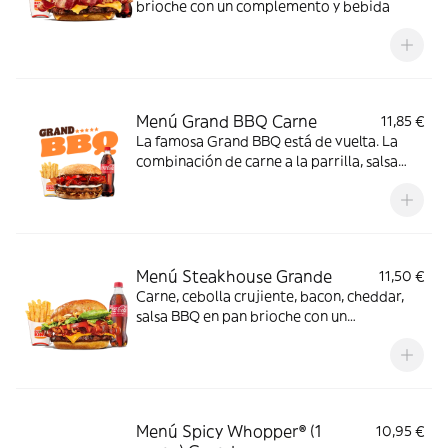
brioche con un complemento y bebida
Menú Grand BBQ Carne
11,85 €
La famosa Grand BBQ está de vuelta. La
combinación de carne a la parrilla, salsa
BBQ y delicioso queso de cabra la hacen
insuperable. Y además, con cebolla
crujiente, bacon y tomate recién cortado
entre pan de cerveza. Normal que tenga
tantos fans.
Menú Steakhouse Grande
11,50 €
Carne, cebolla crujiente, bacon, cheddar,
salsa BBQ en pan brioche con un
complemento y bebida
Menú Spicy Whopper® (1
10,95 €