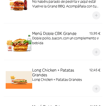
No habéis parado de pedirla y ¡aquí está!
Vuelve la Grand BBQ. Acompáñala con tu
bebida favorita y el complemento que
elijas, y disfruta de doble Crispy Chicken®
con tomate, bacon, queso de cabra, cebolla
crispy y la auténtica salsa BBQ
Menú Doble CBK Grande
13,95 €
Doble pollo, bacon, con un complemento y
bebida
Long Chicken + Patatas
12,45 €
Grandes
Long Chicken + Patatas Grandes