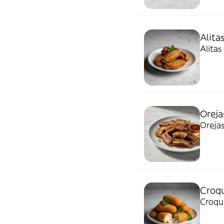
Alita
Alitas
Oreja
Orejas
Croqu
Croque