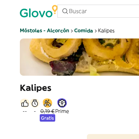
Móstoles - Alcorcón
Comida
Kalipes
Kalipes
--
-
0,19 €
Prime
Gratis