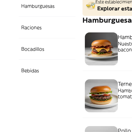
Este establecimien
Hamburguesas
Explorar est
Hamburguesa
Raciones
Hambu
Nuestr
Bocadillos
bacon 
Bebidas
Terne
Hambur
tomate
Poll