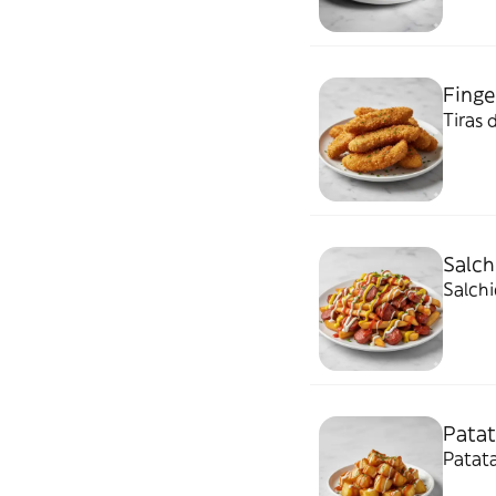
Finge
Tiras 
Salch
Salchi
Patat
Patata