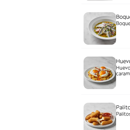
Boque
Boquer
Huev
Huevos
caram
Palit
Palito