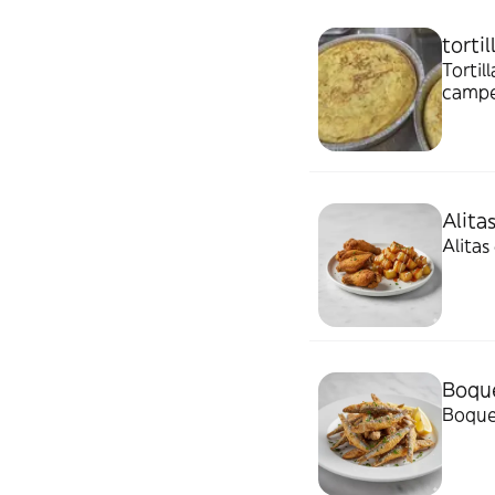
tortil
Tortil
camper
ceboll
Alita
Alitas
Boque
Boquer