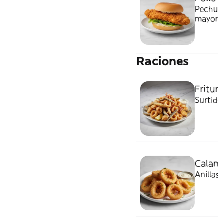
Pechu
mayon
Raciones
Fritu
Surtid
Cala
Anilla