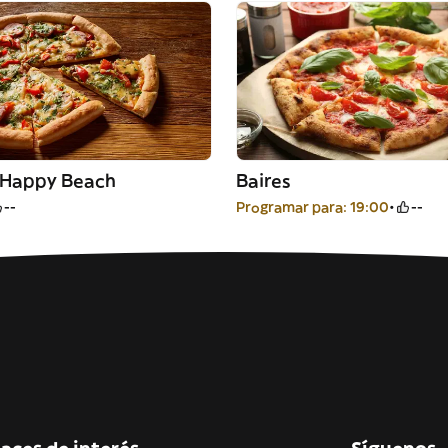
a Happy Beach
Baires
--
Programar para: 19:00
--