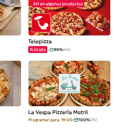
2x1 en algunos productos
Telepizza
Gratis
96%
(44)
La Vespa Pizzería Motril
Programar para: 19:00
100%
(35)