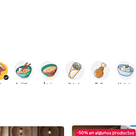
za
Asiática
Árabe
Kebab
Pollo
Vegana
-50% en algunos productos