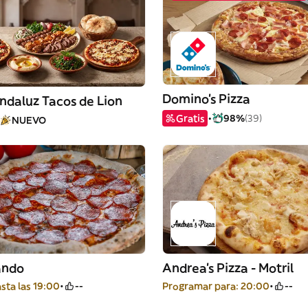
Domino's Pizza
ndaluz Tacos de Lion
Gratis
98%
(39)
NUEVO
ando
Andrea's Pizza - Motril
sta las 19:00
--
Programar para: 20:00
--