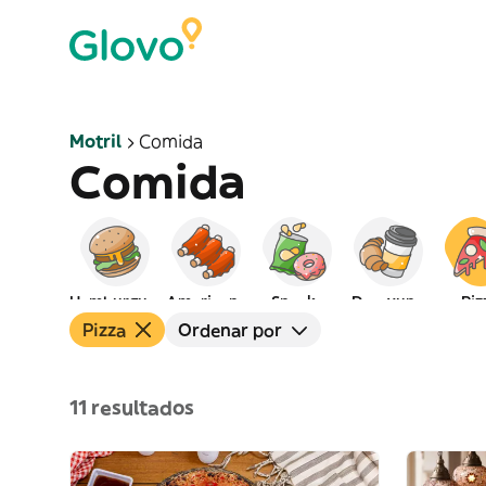
Motril
Comida
Comida
Hamburguesas
Americana
Snacks
Desayuno
Piz
Pizza
Ordenar por
11 resultados