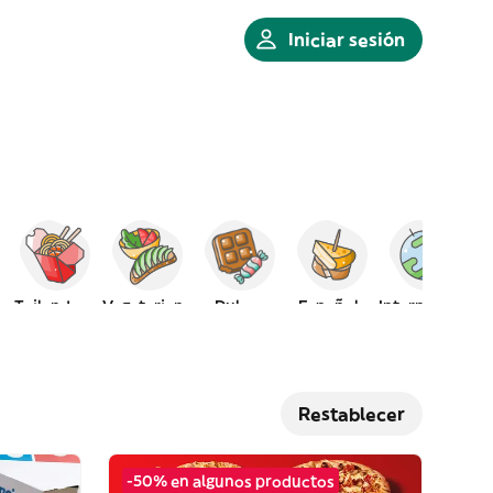
Iniciar sesión
Tailandesa
Vegetariana
Dulces
Española
Internacional
Restablecer
-50% en algunos productos