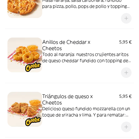
Masa naranja, salsa carbonara, fundido
para pizza, pollo, pops de pollo y topping
de Cheetos. Advertencia: ¡te dejará huella!
Anillos de Cheddar x
5,95 €
Cheetos
Todo al naranja: nuestros crujientes aritos
de queso cheddar fundido con topping de
Cheetos acompañados de nuestra salsa
Quesabrosa.
Triángulos de queso x
5,95 €
Cheetos
Delicioso queso fundido mozzarella con un
toque de sriracha y lima. Y para rematar:
muuucho topping de Cheetos
acompañados de nuestra salsa Quesabrosa.