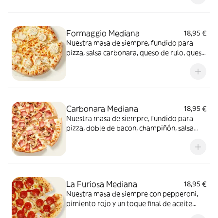
conquista a todos.
Formaggio Mediana
18,95 €
Nuestra masa de siempre, fundido para
pizza, salsa carbonara, queso de rulo, queso
provolone y mezcla de 5 quesos gourmet:
cheddar, gouda, emmental , mozzarella y
havarty. Para quienes saben que nunca hay
demasiado queso.
Carbonara Mediana
18,95 €
Nuestra masa de siempre, fundido para
pizza, doble de bacon, champiñón, salsa
carbonara y extra de fundido para pizza.
¡Un clásico irresistible!
La Furiosa Mediana
18,95 €
Nuestra masa de siempre con pepperoni,
pimiento rojo y un toque final de aceite
picante. Solo para valientes.