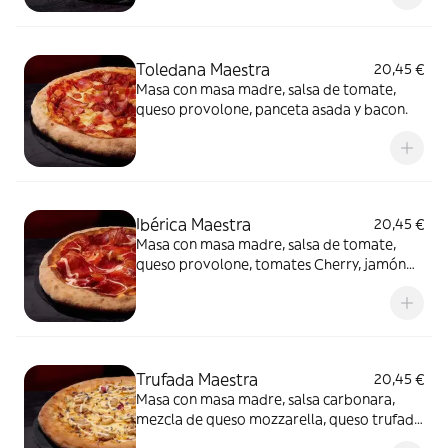
Toledana Maestra
20,45 €
Masa con masa madre, salsa de tomate,
queso provolone, panceta asada y bacon.
Ibérica Maestra
20,45 €
Masa con masa madre, salsa de tomate,
queso provolone, tomates Cherry, jamón
de cebo 50% raza ibérica y AOVE.
Trufada Maestra
20,45 €
Masa con masa madre, salsa carbonara,
mezcla de queso mozzarella, queso trufado
y queso provolone, champiñones,