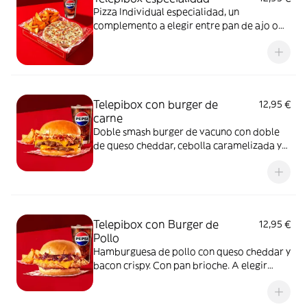
Pizza Individual especialidad, un
complemento a elegir entre pan de ajo o
patatas gajo y una bebida de 50 cl
Telepibox con burger de
12,95 €
carne
Doble smash burger de vacuno con doble
de queso cheddar, cebolla caramelizada y
bacon crispy. Con pan brioche. A elegir
entre salsa barbacoa o salsa burger.
Acompañada de una ración de patatas gajo
y una bebida de 50 cl
Telepibox con Burger de
12,95 €
Pollo
Hamburguesa de pollo con queso cheddar y
bacon crispy. Con pan brioche. A elegir
entre salsa barbacoa o salsa burger.
Acompañada de una ración de patatas gajo
y una bebida de 50 cl