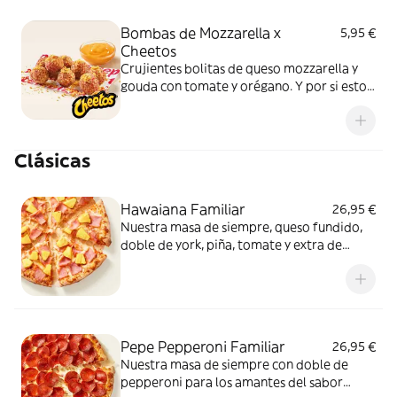
Bombas de Mozzarella x
5,95 €
Cheetos
Crujientes bolitas de queso mozzarella y
gouda con tomate y orégano. Y por si esto
no fuera suficientemente bueno: topping
de Cheetos acompañado de nuestra salsa
Quesabrosa.
Clásicas
Hawaiana Familiar
26,95 €
Nuestra masa de siempre, queso fundido,
doble de york, piña, tomate y extra de
fundido para pizza. Dulce, salada… y
siempre deliciosa.
Pepe Pepperoni Familiar
26,95 €
Nuestra masa de siempre con doble de
pepperoni para los amantes del sabor