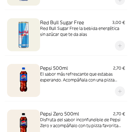
Red Bull Sugar Free
3,00 €
Red Bull Sugar Free la bebida energética
sin azúcar que te da alas
Pepsi 500ml
2,70 €
El sabor más refrescante que estabas
esperando. Acompáñala con una pizza
recién salida del horno y vive la experiencia
con esta combinación perfecta, ¡para
disfrutar cualquier momento!
Pepsi Zero 500ml
2,70 €
Disfruta del sabor inconfundible de Pepsi
Zero y acompáñalo con tu pizza favorita
recién horneada. ¡Zero azúcar y máximo