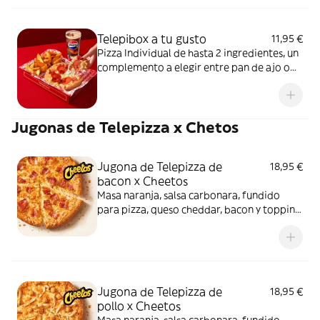
Telepibox a tu gusto
11,95 €
Pizza Individual de hasta 2 ingredientes, un
complemento a elegir entre pan de ajo o
patatas gajo y una bebida de 50 cl
Jugonas de Telepizza x Chetos
Jugona de Telepizza de
18,95 €
bacon x Cheetos
Masa naranja, salsa carbonara, fundido
para pizza, queso cheddar, bacon y topping
de Cheetos. Sí, has leído bien: Cheetos.
Jugona de Telepizza de
18,95 €
pollo x Cheetos