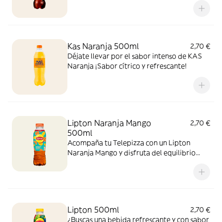
sabor!
Kas Naranja 500ml
2,70 €
Déjate llevar por el sabor intenso de KAS
Naranja ¡Sabor cítrico y refrescante!
Lipton Naranja Mango
2,70 €
500ml
Acompaña tu Telepizza con un Lipton
Naranja Mango y disfruta del equilibrio
perfecto entre el cítrico de la naranja y el
toque tropical del mango. ¡El sabor
refrescante del verano!
Lipton 500ml
2,70 €
¿Buscas una bebida refrescante y con sabor