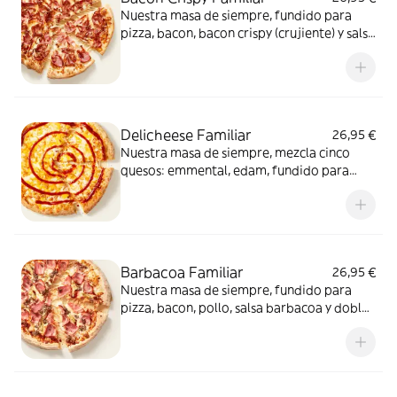
Nuestra masa de siempre, fundido para
pizza, bacon, bacon crispy (crujiente) y salsa
barbacoa para el toque perfecto. ¡Ñam!
Delicheese Familiar
26,95 €
Nuestra masa de siempre, mezcla cinco
quesos: emmental, edam, fundido para
pizza, provolone, cheddar, tomate
confitado y orégano. El festival de queso
que siempre soñaste.
Barbacoa Familiar
26,95 €
Nuestra masa de siempre, fundido para
pizza, bacon, pollo, salsa barbacoa y doble
de carne de vacuno. Clásica y legendaria.
Como solo Telepizza sabe hacerla.