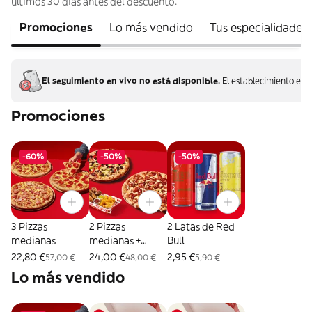
últimos 30 días antes del descuento.
Promociones
Lo más vendido
Tus especialidades
El seguimiento en vivo no está disponible.
El establecimiento ent
Promociones
-60%
-50%
-50%
3 Pizzas
2 Pizzas
2 Latas de Red
medianas
medianas +
Bull
Combo Mix
22,80 €
24,00 €
2,95 €
57,00 €
48,00 €
5,90 €
Lo más vendido