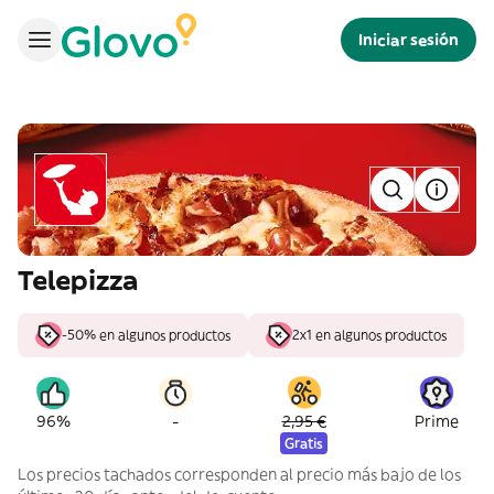
Iniciar sesión
Telepizza
-50% en algunos productos
2x1 en algunos productos
-
96%
2,95 €
Prime
Gratis
Los precios tachados corresponden al precio más bajo de los