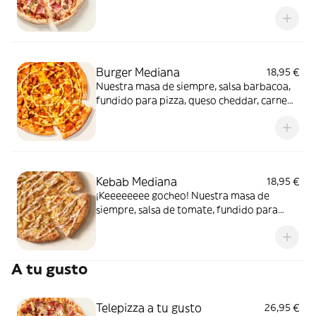
de carne de vacuno. Clásica y legendaria.
Como solo Telepizza sabe hacerla.
Burger Mediana
18,95 €
Nuestra masa de siempre, salsa barbacoa,
fundido para pizza, queso cheddar, carne
de vacuno, bacon, salsa para Burger Heinz.
Kebab Mediana
18,95 €
¡Keeeeeeee gocheo! Nuestra masa de
siempre, salsa de tomate, fundido para
pizza, pollo marinado, cebolla, especias
kebab, orégano y salsa kebab.
A tu gusto
Telepizza a tu gusto
26,95 €