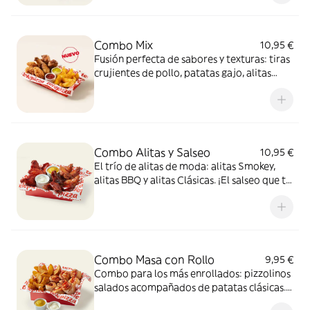
Combo Mix
10,95 €
Fusión perfecta de sabores y texturas: tiras
crujientes de pollo, patatas gajo, alitas
crujientes y dos salsas de 35g para mojar,
una mezcla 100% adictiva.
Combo Alitas y Salseo
10,95 €
El trío de alitas de moda: alitas Smokey,
alitas BBQ y alitas Clásicas. ¡El salseo que tu
cuerpo necesita!
Combo Masa con Rollo
9,95 €
Combo para los más enrollados: pizzolinos
salados acompañados de patatas clásicas.
Incluye 2 salsas de 35g para mojar.