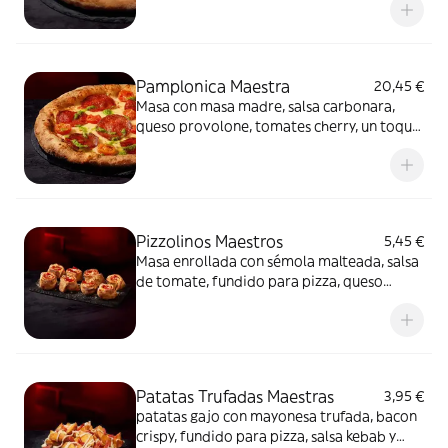
mayonesa trufada y flores secas.
Pamplonica Maestra
20,45 €
Masa con masa madre, salsa carbonara,
queso provolone, tomates cherry, un toque
de pesto y chorizo de Pamplona.
Pizzolinos Maestros
5,45 €
Masa enrollada con sémola malteada, salsa
de tomate, fundido para pizza, queso
fundido en polvo y chorizo de Pamplona.
Patatas Trufadas Maestras
3,95 €
patatas gajo con mayonesa trufada, bacon
crispy, fundido para pizza, salsa kebab y