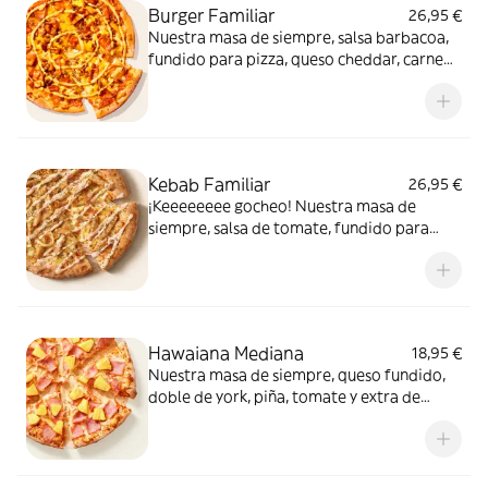
Burger Familiar
26,95 €
Nuestra masa de siempre, salsa barbacoa,
fundido para pizza, queso cheddar, carne
de vacuno, bacon, salsa para Burger Heinz.
Kebab Familiar
26,95 €
¡Keeeeeeee gocheo! Nuestra masa de
siempre, salsa de tomate, fundido para
pizza, pollo marinado, cebolla, especias
kebab, orégano y salsa kebab.
Hawaiana Mediana
18,95 €
Nuestra masa de siempre, queso fundido,
doble de york, piña, tomate y extra de
fundido para pizza. Dulce, salada… y
siempre deliciosa.