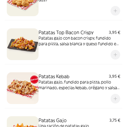
Patatas Top Bacon Crispy
3,95 €
Patatas gajo con bacon crispy, fundido
para pizza, salsa blanca y queso fundido en
polvo.​
Patatas Kebab
3,95 €
Patatas gajo, fundido para pizza, pollo
marinado, especias kebab, orégano y salsa
kebab. ¡Keeeeeeee gocheo!
Patatas Gajo
3,75 €
Una ración de patatas gajo