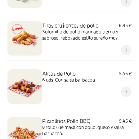
Tiras crujientes de pollo
6,95 €
Solomillo de pollo marinado tierno y
sabroso, rebozado estilo sureño muy
crujiente y un toque picante de pimienta.
Sí, el paraíso existe.
Alitas de Pollo
5,45 €
6 uds. Con salsa barbacoa
Pizzolinos Pollo BBQ
5,45 €
8 rollos de masa con pollo, queso y salsa
barbacoa.