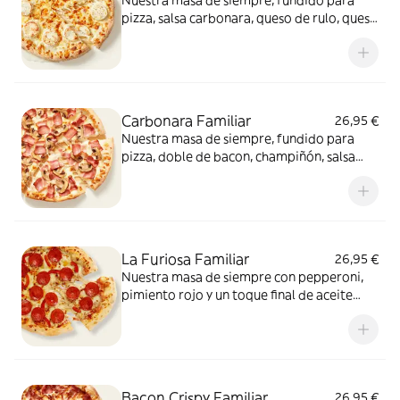
Nuestra masa de siempre, fundido para
pizza, salsa carbonara, queso de rulo, queso
provolone y mezcla de 5 quesos gourmet:
cheddar, gouda, emmental , mozzarella y
havarty. Para quienes saben que nunca hay
demasiado queso.
Carbonara Familiar
26,95 €
Nuestra masa de siempre, fundido para
pizza, doble de bacon, champiñón, salsa
carbonara y extra de fundido para pizza.
¡Un clásico irresistible!
La Furiosa Familiar
26,95 €
Nuestra masa de siempre con pepperoni,
pimiento rojo y un toque final de aceite
picante. Solo para valientes.
Bacon Crispy Familiar
26,95 €