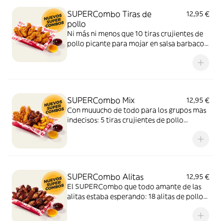
SUPERCombo Tiras de
12,95 €
pollo
Ni más ni menos que 10 tiras crujientes de
pollo picante para mojar en salsa barbacoa
y miel y mostaza. Un SUPERCombo lleno
de solomillos de pollo, tiernos y sabrosos,
para compartir con tus amigos y que nadie
se quede con hambre.
SUPERCombo Mix
12,95 €
Con muuucho de todo para los grupos mas
indecisos: 5 tiras crujientes de pollo
picante, 6 alitas de pollo y patatas gajo
acompañadas con salsa barbacoa y miel y
mostaza. El SUPERCombo para compartir
y no quedarse con ganas de nada.
SUPERCombo Alitas
12,95 €
El SUPERCombo que todo amante de las
alitas estaba esperando: 18 alitas de pollo
acompañadas con salsa barbacoa y miel y
mostaza. Para compartir ¡y repetir!