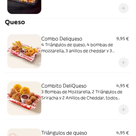
queso fundido en polvo.
Queso
Combo Deliqueso
9,95 €
4 Triángulos de queso, 4 bombas de
mozzarella, 3 anillos de cheddar y 3
crujientes de queso ¿Por qué probar solo
uno cuando puedes probarlos todos
juntos?
Combito DeliQueso
4,95 €
3 Bombas de Mozzarella, 2 Triángulos de
Sriracha y 2 Anillos de Cheddar, todos
juntos. ¿Por qué probar solo uno cuando
puedes probarlos todos?
Triángulos de queso
4,95 €