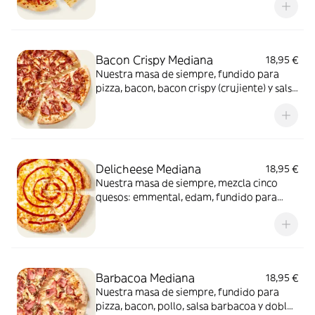
Bacon Crispy Mediana
18,95 €
Nuestra masa de siempre, fundido para
pizza, bacon, bacon crispy (crujiente) y salsa
barbacoa para el toque perfecto. ¡Ñam!
Delicheese Mediana
18,95 €
Nuestra masa de siempre, mezcla cinco
quesos: emmental, edam, fundido para
pizza, provolone, cheddar, tomate
confitado y orégano. El festival de queso
que siempre soñaste.
Barbacoa Mediana
18,95 €
Nuestra masa de siempre, fundido para
pizza, bacon, pollo, salsa barbacoa y doble