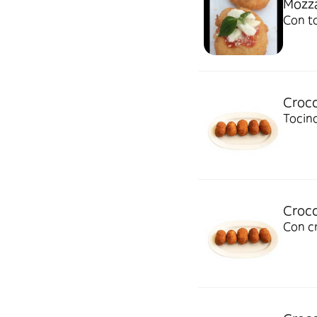
Mozza
Con t
Crocc
Tocino
Crocc
Con cr