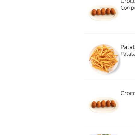
Crocc
Con pi
Patat
Patata
Crocc