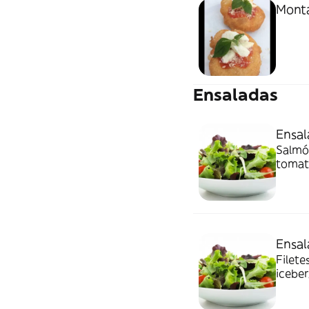
Mont
Ensaladas
Ensal
Salmó
tomate
Ensal
Filete
iceber
negras