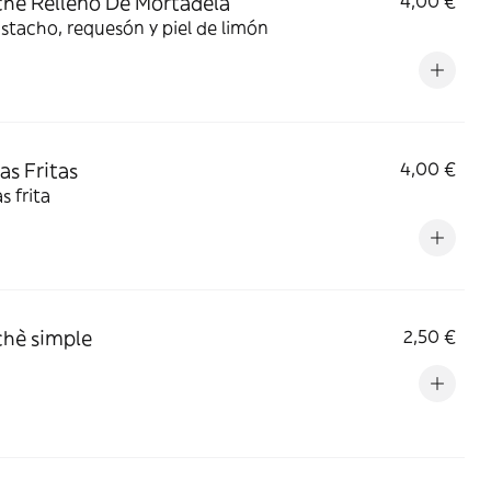
hè Relleno De Mortadela
4,00 €
stacho, requesón y piel de limón
as Fritas
4,00 €
s frita
hè simple
2,50 €