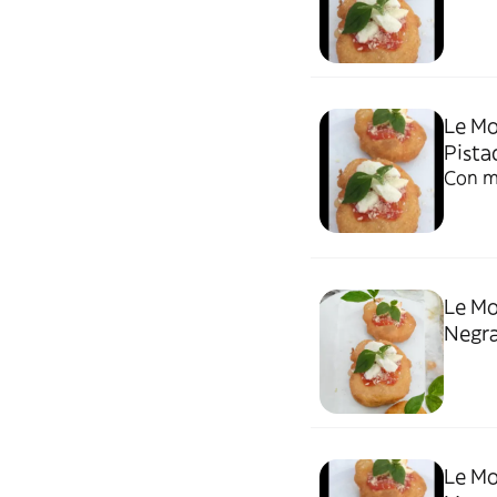
Le Mo
Pista
Con m
Le Mo
Negra
Le Mo