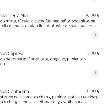
ada Tierra Mía
16,00 €
da mixta, rúcula, alcachofas, pequeños bocaditos de
ella de búfala, culatello, picatostes de pan, nueces,
 de oliva virgen extra y vinagre balsámico
ada Caprese
13,00 €
da de tomates, fior di latte, orégano, pimienta y
aca
ada Contadina
11,00 €
stes de pan, tomates cherry, pepinos, patatas cocidas,
a iceberg, cebolla, aceitunas negras, albahaca,
no y pimienta