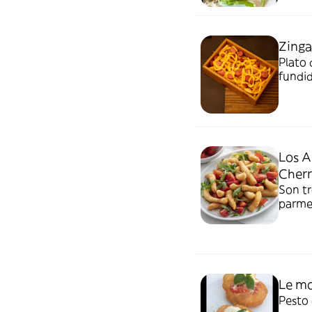
Zinga
Plato 
fundi
Los A
Cherr
Son tr
parme
Le mo
Pesto 