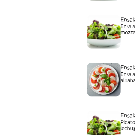
Ensal
Ensala
mozzar
aceite
Ensal
Ensala
albah
Ensal
Picato
lechug
oréga