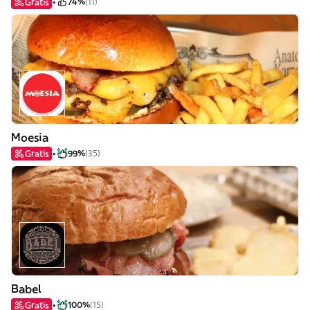
Gratis
74%
(11)
Moesia
Gratis
99%
(35)
Babel
Gratis
100%
(15)