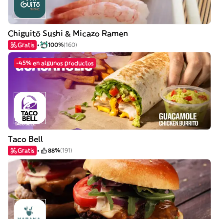
Chiguitō Sushi & Micazo Ramen
Gratis
100%
(160)
-45% en algunos productos
Taco Bell
Gratis
88%
(191)