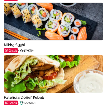
Nikko Sushi
Gratis
91%
(19)
Palencia Döner Kebab
Gratis
100%
(68)