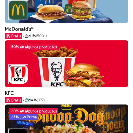
McDonald's®
Gratis
91%
(500+)
-50% en algunos productos
KFC
Gratis
94%
(377)
-20% en algunos productos
-25% con Prime