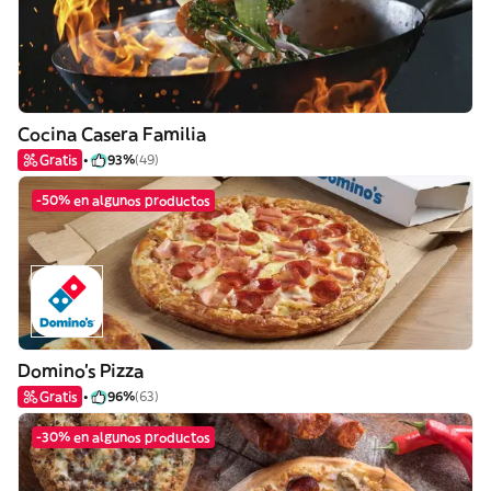
Cocina Casera Familia
Gratis
93%
(49)
-50% en algunos productos
Domino's Pizza
Gratis
96%
(63)
-30% en algunos productos