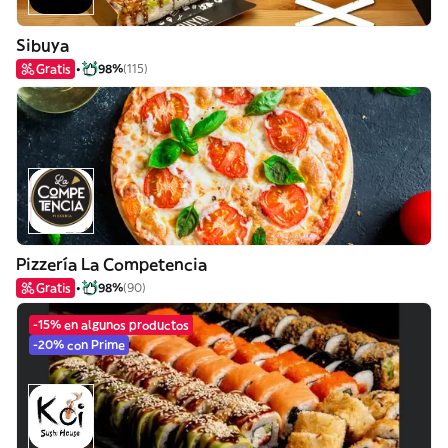
Sibuya
Gratis
98%
(115)
Pizzería La Competencia
Gratis
98%
(90)
-15% en algunos productos
-20% con Prime