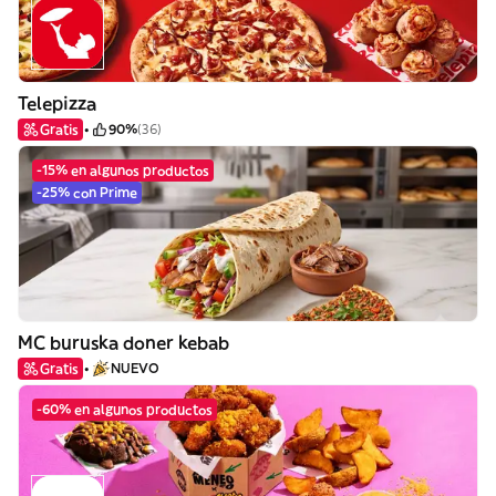
Telepizza
Gratis
90%
(36)
-15% en algunos productos
-25% con Prime
MC buruska doner kebab
Gratis
NUEVO
-60% en algunos productos