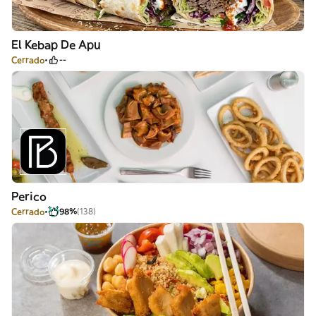
El Kebap De Apu
Cerrado
--
Perico
Cerrado
98%
(138)