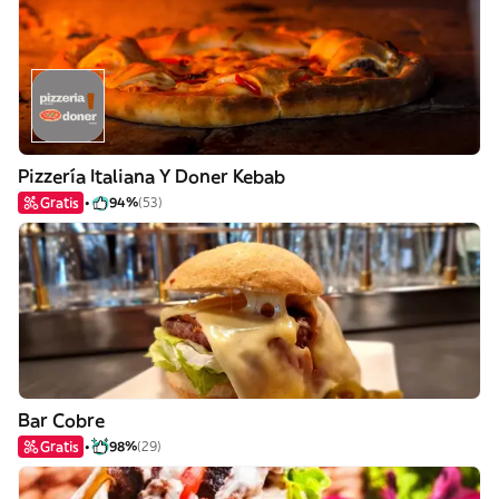
Pizzería Italiana Y Doner Kebab
Gratis
94%
(53)
Bar Cobre
Gratis
98%
(29)