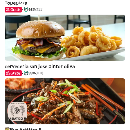
Topepizza
Gratis
98%
(155)
cerveceria san jose pintor oliva
Gratis
99%
(101)
Bus Asiático II