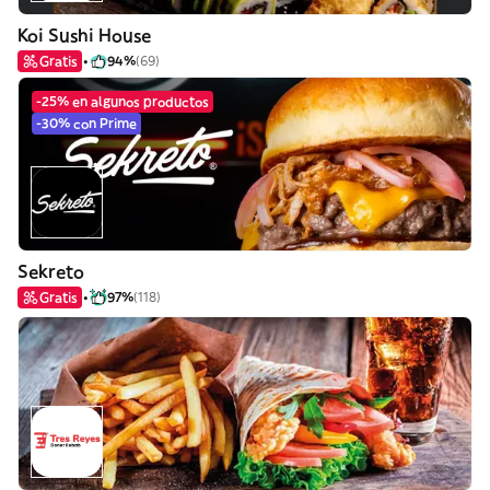
Koi Sushi House
Gratis
94%
(69)
-25% en algunos productos
-30% con Prime
Sekreto
Gratis
97%
(118)