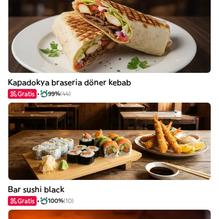
Kapadokya braseria döner kebab
Gratis
99%
(44)
Bar sushi black
Gratis
100%
(10)