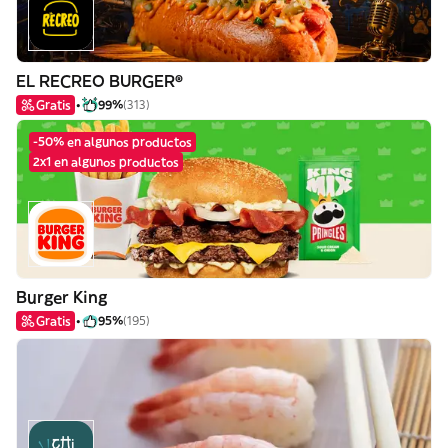
EL RECREO BURGER®
Gratis
99%
(313)
-50% en algunos productos
2x1 en algunos productos
Burger King
Gratis
95%
(195)