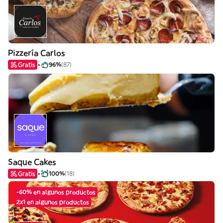
Pizzería Carlos
Gratis
96%
(87)
Saque Cakes
Gratis
100%
(18)
-60% en algunos productos
2x1 en algunos productos