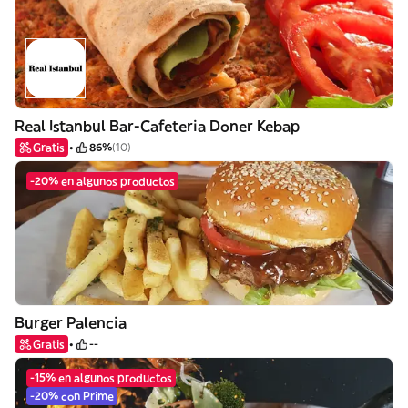
Real Istanbul Bar-Cafeteria Doner Kebap
Gratis
86%
(10)
-20% en algunos productos
Burger Palencia
Gratis
--
-15% en algunos productos
-20% con Prime