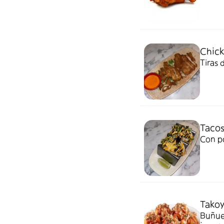
Chick
Tiras 
Tacos
Con po
Takoy
Buñuel