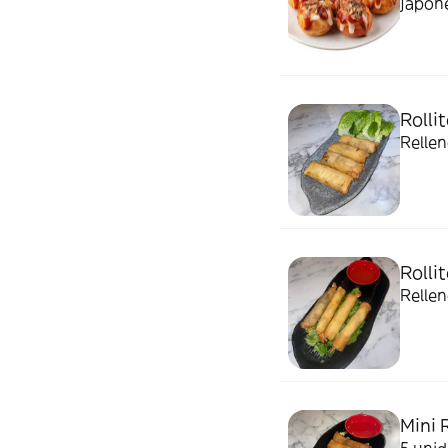
japone
Rolli
Rellen
Rolli
Rellen
Mini R