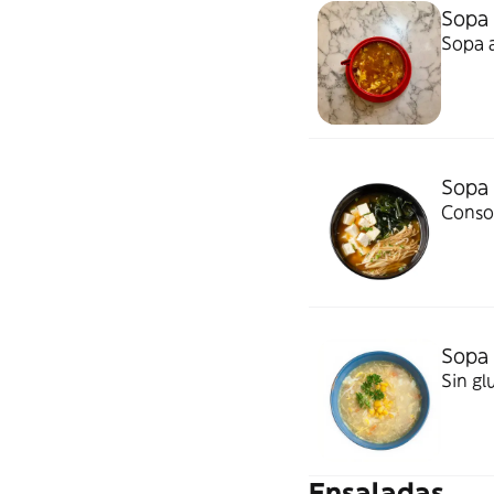
Sopa 
Sopa a
Sopa 
Conso
Sopa 
Sin gl
Ensaladas