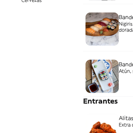
Cervezas
Bande
Nigiri
dorada
Bande
Atún, 
Entrantes
Alita
Extra 