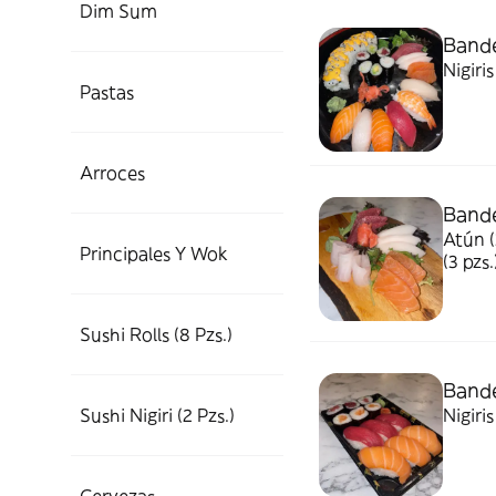
Dim Sum
Bande
Nigiris
Pastas
Arroces
Bande
Atún (
Principales Y Wok
(3 pzs.
Sushi Rolls (8 Pzs.)
Bande
Sushi Nigiri (2 Pzs.)
Nigiris