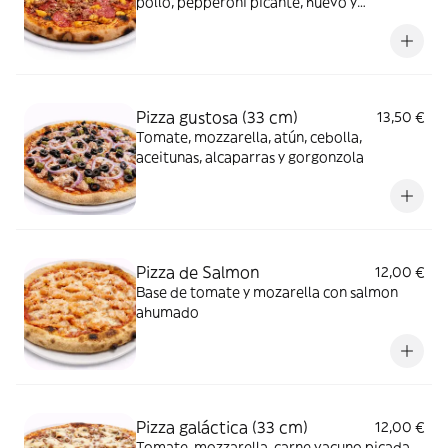
pollo, pepperoni picante, huevo y
parmesano
Pizza gustosa (33 cm)
13,50 €
Tomate, mozzarella, atún, cebolla,
aceitunas, alcaparras y gorgonzola
Pizza de Salmon
12,00 €
Base de tomate y mozarella con salmon
ahumado
Pizza galáctica (33 cm)
12,00 €
Tomate, mozzarella, carne vacuno picada,