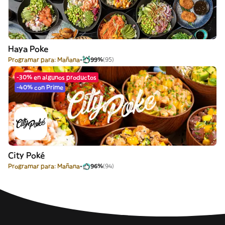
Haya Poke
Programar para: Mañana
99%
(95)
-30% en algunos productos
-40% con Prime
City Poké
Programar para: Mañana
96%
(94)