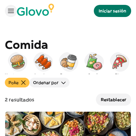
Iniciar sesión
Comida
Hamburguesas
Americana
Desayuno
Snacks
Pizza
Poke
Ordenar por
2 resultados
Restablecer