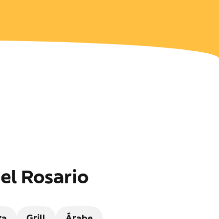
el Rosario
za
Grill
Árabe