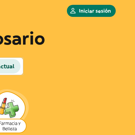
Iniciar sesión
osario
actual
Farmacia y
Belleza