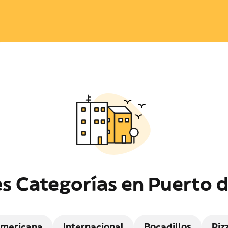
es Categorías en Puerto d
mericana
Internacional
Bocadillos
Piz