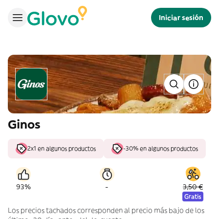
Iniciar sesión
Ginos
2x1 en algunos productos
-30% en algunos productos
-
93%
3,50 €
Gratis
Los precios tachados corresponden al precio más bajo de los