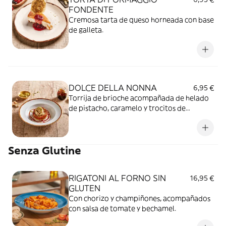
FONDENTE
Cremosa tarta de queso horneada con base
de galleta.
DOLCE DELLA NONNA
6,95 €
Torrija de brioche acompañada de helado
de pistacho, caramelo y trocitos de
pistacho.
Senza Glutine
RIGATONI AL FORNO SIN
16,95 €
GLUTEN
Con chorizo y champiñones, acompañados
con salsa de tomate y bechamel.