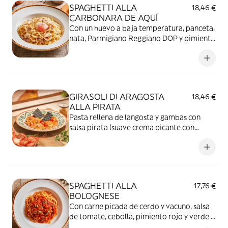
SPAGHETTI ALLA
18,46 €
CARBONARA DE AQUÍ
Con un huevo a baja temperatura, panceta,
nata, Parmigiano Reggiano DOP y pimienta
negra.
GIRASOLI DI ARAGOSTA
18,46 €
ALLA PIRATA
Pasta rellena de langosta y gambas con
salsa pirata (suave crema picante con
tomate), pimientos lágrima dolce rosso y
pan carasau.
SPAGHETTI ALLA
17,76 €
BOLOGNESE
Con carne picada de cerdo y vacuno, salsa
de tomate, cebolla, pimiento rojo y verde y
zanahoria.