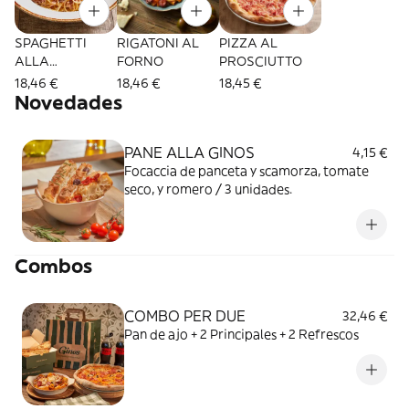
SPAGHETTI
RIGATONI AL
PIZZA AL
ALLA
FORNO
PROSCIUTTO
CARBONARA
18,46 €
18,46 €
18,45 €
DE AQUÍ
Novedades
PANE ALLA GINOS
4,15 €
Focaccia de panceta y scamorza, tomate
seco, y romero / 3 unidades.
Combos
COMBO PER DUE
32,46 €
Pan de ajo + 2 Principales + 2 Refrescos