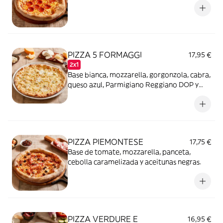
PIZZA 5 FORMAGGI
17,95 €
2x1
Base bianca, mozzarella, gorgonzola, cabra,
queso azul, Parmigiano Reggiano DOP y
almendras.
PIZZA PIEMONTESE
17,75 €
Base de tomate, mozzarella, panceta,
cebolla caramelizada y aceitunas negras.
PIZZA VERDURE E
16,95 €