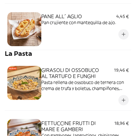
PANE ALL´ AGLIO
4,45 €
Pan crujiente con mantequilla de ajo.
La Pasta
GIRASOLI DI OSSOBUCO
19,46 €
AL TARTUFO E FUNGHI
Pasta rellena de ossobuco de ternera con
crema de trufa y boletus, champiñones,
Parmigiano Reggiano DOP, vino blanco y
almendras.
FETTUCCINE FRUTTI DI
18,96 €
MARE E GAMBERI
Con gambones, langostinos, chipirones,