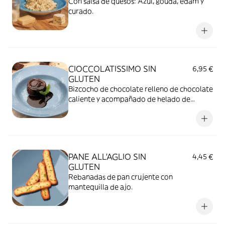
Con salsa de quesos: Azul, gouda, edam y
curado.
CIOCCOLATISSIMO SIN
6,95 €
GLUTEN
Bizcocho de chocolate relleno de chocolate
caliente y acompañado de helado de
vainilla.
PANE ALL'AGLIO SIN
4,45 €
GLUTEN
Rebanadas de pan crujente con
mantequilla de ajo.