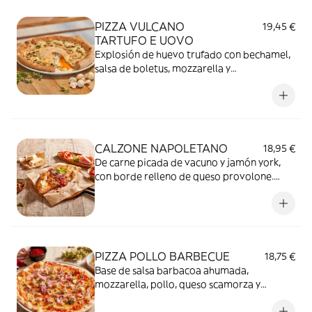
PIZZA VULCANO
19,45 €
TARTUFO E UOVO
Explosión de huevo trufado con bechamel,
salsa de boletus, mozzarella y
champiñones.
CALZONE NAPOLETANO
18,95 €
De carne picada de vacuno y jamón york,
con borde relleno de queso provolone.
Cubierto de tomate, jamón curado y
Parmigiano Reggiano DOP.
PIZZA POLLO BARBECUE
18,75 €
Base de salsa barbacoa ahumada,
mozzarella, pollo, queso scamorza y
cebolla roja.