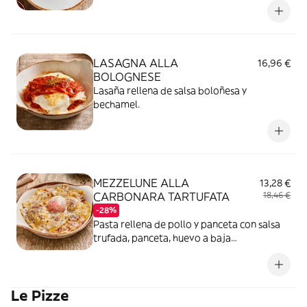
LASAGNA ALLA
16,96 €
BOLOGNESE
Lasaña rellena de salsa boloñesa y
bechamel.
MEZZELUNE ALLA
13,28 €
CARBONARA TARTUFATA
18,46 €
-28%
Pasta rellena de pollo y panceta con salsa
trufada, panceta, huevo a baja
temperatura, Parmigiano Reggiano DOP y
cebolla.
Le Pizze