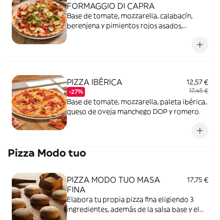
FORMAGGIO DI CAPRA
Base de tomate, mozzarella, calabacín,
berenjena y pimientos rojos asados,
tomate semiseco, queso de cabra y pesto.
PIZZA IBÉRICA
12,57 €
17,45 €
-27%
Base de tomate, mozzarella, paleta ibérica,
queso de oveja manchego DOP y romero.
Pizza Modo tuo
PIZZA MODO TUO MASA
17,75 €
FINA
Elabora tu propia pizza fina eligiendo 3
ingredientes, además de la salsa base y el
queso mozzarella.