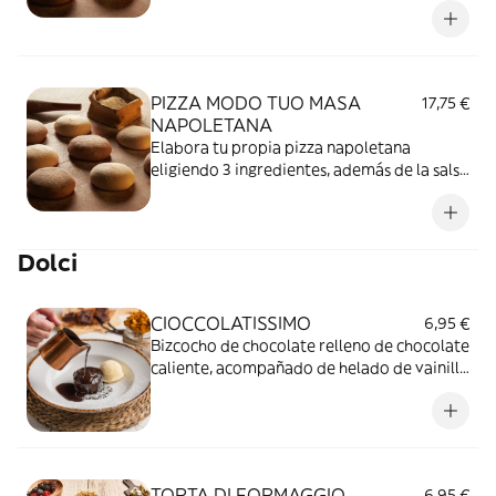
PIZZA MODO TUO MASA
17,75 €
NAPOLETANA
Elabora tu propia pizza napoletana
eligiendo 3 ingredientes, además de la salsa
base y el queso mozzarella.
Dolci
CIOCCOLATISSIMO
6,95 €
Bizcocho de chocolate relleno de chocolate
caliente, acompañado de helado de vainilla
y espolvoreado con azúcar glas.
TORTA DI FORMAGGIO
6,95 €