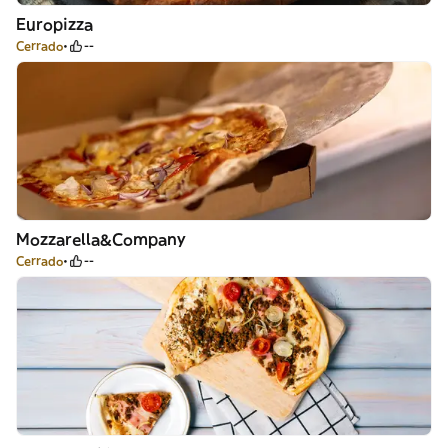
Europizza
Cerrado
--
Mozzarella&Company
Cerrado
--