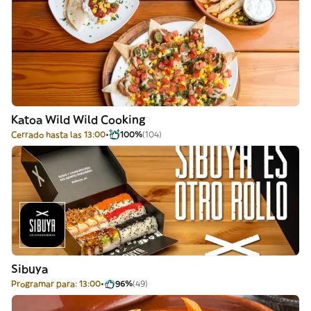
Katoa Wild Wild Cooking
Cerrado hasta las 13:00
100%
(104)
Sibuya
Programar para: 13:00
96%
(49)