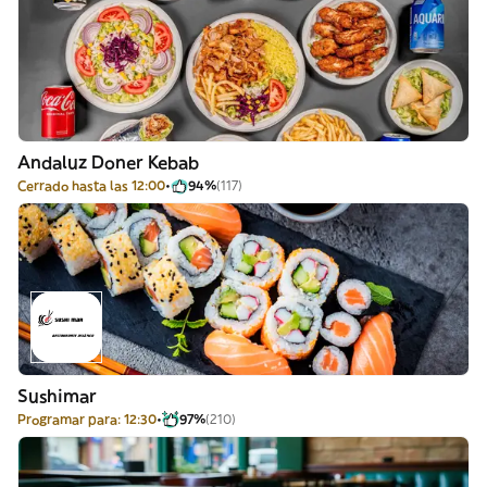
Andaluz Doner Kebab
Cerrado hasta las 12:00
94%
(117)
Sushimar
Programar para: 12:30
97%
(210)