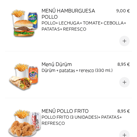
MENÚ HAMBURGUESA
9,00 €
POLLO
POLLO+ LECHUGA+ TOMATE+ CEBOLLA+
PATATAS+ REFRESCO
Menú Dürüm
8,95 €
Dürüm + patatas + reresco (330 ml.)
MENÚ POLLO FRITO
8,95 €
POLLO FRITO (3 UNIDADES)+ PATATAS+
REFRESCO