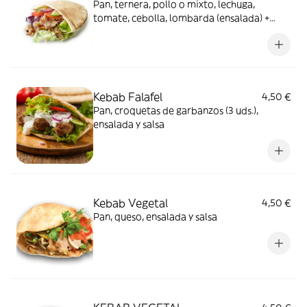
Pan, ternera, pollo o mixto, lechuga,
tomate, cebolla, lombarda (ensalada) +
salsas (mahonesa con yogurt y kétchup con
especias)
Kebab Falafel
4,50 €
Pan, croquetas de garbanzos (3 uds.),
ensalada y salsa
Kebab Vegetal
4,50 €
Pan, queso, ensalada y salsa