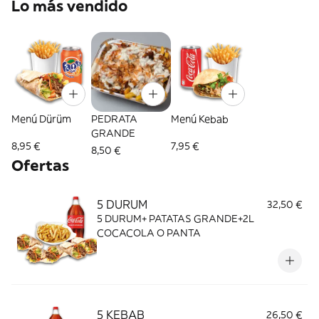
Lo más vendido
Menú Dürüm
PEDRATA
Menú Kebab
GRANDE
8,95 €
7,95 €
8,50 €
Ofertas
5 DURUM
32,50 €
5 DURUM+ PATATAS GRANDE+2L
COCACOLA O PANTA
5 KEBAB
26,50 €