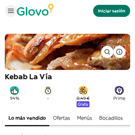
Iniciar sesión
Kebab La Vía
-
94%
0,49 €
Prime
Gratis
Lo más vendido
Ofertas
Menús
Bocadillos
En