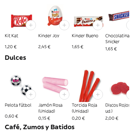
Kit Kat
Kinder Joy
Kinder Bueno
Chocolatina
Snicker
1,20 €
2,45 €
1,65 €
1,65 €
Dulces
Pelota fútbol
Jamón Rosa
Torcida Roja
Discos Rojos (
(Unidad)
(Unidad)
ud.)
0,60 €
0,15 €
0,20 €
2,00 €
Café, Zumos y Batidos