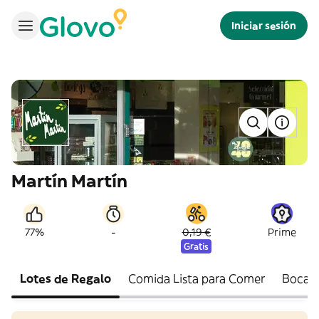
Iniciar sesión
Martín Martín
-
77%
0,19 €
Prime
Gratis
Lotes de Regalo
Comida Lista para Comer
Bocadi