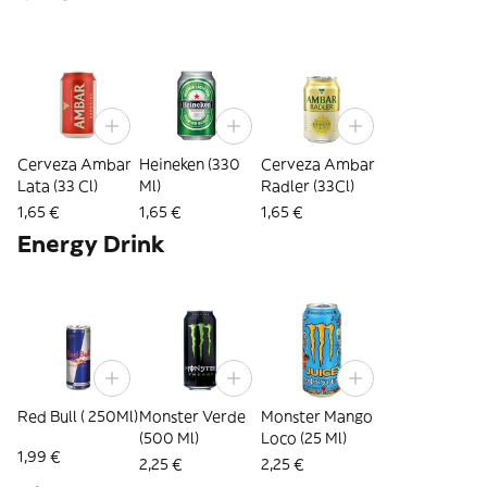
Cerveza Ambar
Heineken (330
Cerveza Ambar
Lata (33 Cl)
Ml)
Radler (33Cl)
1,65 €
1,65 €
1,65 €
Energy Drink
Red Bull ( 250Ml)
Monster Verde
Monster Mango
(500 Ml)
Loco (25 Ml)
1,99 €
2,25 €
2,25 €