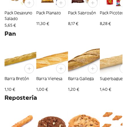
Pack Desayuno
Pack Planazo
Pack Sabrosón
Pack Picoteo
Salado
11,30 €
8,17 €
8,28 €
5,65 €
Pan
Barra Bretón
Barra Vienesa
Barra Gallega
Superbaguett
1,10 €
1,00 €
1,20 €
1,40 €
Repostería