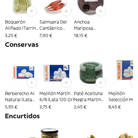
Boquerón
Salmuera Del
Anchoa
Aliñado (Tarrina
Cantábrico
Mariposa
70Gr.)
(6Ud)
Cantábrico
3,25 €
7,90 €
18,15 €
(Tarrina 12 Ud)
Conservas
Berberecho Al
Mejillón Martín
Paté Aceituna
Mejillón
Natural (Lata
6/8 (Lata 120 Gr)
Negra Martin
Selección Mar
120 Gr)
(Frasco 110Gr.)
(Lata 280 Gr)
5,95 €
3,75 €
2,45 €
8,45 €
Encurtidos