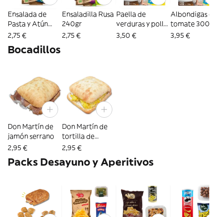
Ensalada de
Ensaladilla Rusa
Paella de
Albondigas co
Pasta y Atún
240gr
verduras y pollo
tomate 300g
240gr
250gr
2,75 €
2,75 €
3,50 €
3,95 €
Bocadillos
Don Martín de
Don Martín de
jamón serrano
tortilla de
patata
2,95 €
2,95 €
Packs Desayuno y Aperitivos