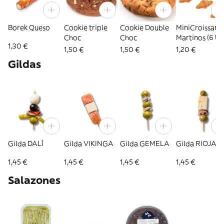
Borek Queso
Cookie triple
Cookie Double
MiniCroissant
Choc
Choc
Martinos (6 Ud
1,30 €
1,50 €
1,50 €
1,20 €
Gildas
Gilda DALÍ
Gilda VIKINGA
Gilda GEMELA
Gilda RIOJAN
1,45 €
1,45 €
1,45 €
1,45 €
Salazones