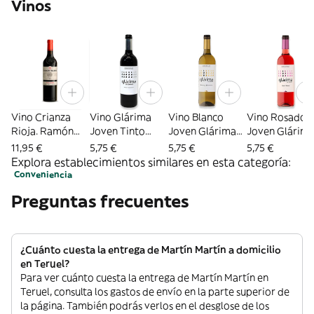
Vinos
Vino Crianza
Vino Glárima
Vino Blanco
Vino Rosado
Rioja. Ramón
Joven Tinto
Joven Glárima
Joven Glárim
Bilbao
Sommos (75 Cl.)
D.O Somontano
D.O. Somonta
11,95 €
5,75 €
5,75 €
5,75 €
(75 Cl.)
(75 Cl.)
Explora establecimientos similares en esta categoría:
Conveniencia
Preguntas frecuentes
¿Cuánto cuesta la entrega de Martín Martín a domicilio
en Teruel?
Para ver cuánto cuesta la entrega de Martín Martín en
Teruel, consulta los gastos de envío en la parte superior de
la página. También podrás verlos en el desglose de los