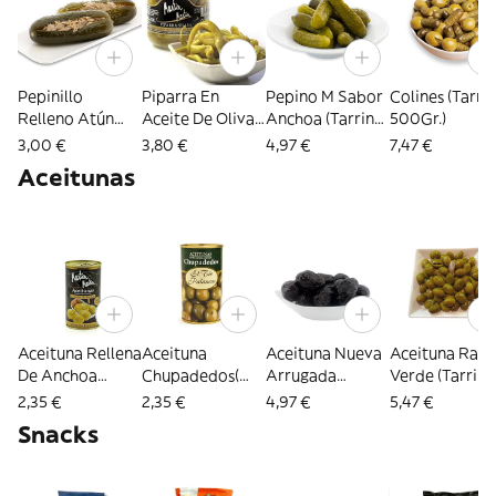
Pepinillo
Piparra En
Pepino M Sabor
Colines (Tarri
Relleno Atún
Aceite De Oliva
Anchoa (Tarrina
500Gr.)
(4Ud)
Etiqueta Negra
500Gr.)
3,00 €
3,80 €
4,97 €
7,47 €
(Frasco 370Gr)
Aceitunas
Aceituna Rellena
Aceituna
Aceituna Nueva
Aceituna Raja
De Anchoa
Chupadedos(
Arrugada
Verde (Tarrina
Etiqueta Negra
Lata 185Gr.)
(Tarrina 500Gr.)
500Gr)
2,35 €
2,35 €
4,97 €
5,47 €
(Lata 150Gr.)
Snacks