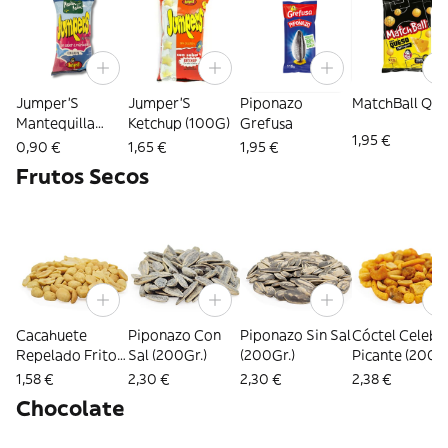
Jumper'S
Jumper'S
Piponazo
MatchBall Qu
Mantequilla
Ketchup (100G)
Grefusa
1,95 €
(42G)
0,90 €
1,65 €
1,95 €
Frutos Secos
Cacahuete
Piponazo Con
Piponazo Sin Sal
Cóctel Celebri
Repelado Frito
Sal (200Gr.)
(200Gr.)
Picante (200Gr
(200Gr.)
1,58 €
2,30 €
2,30 €
2,38 €
Chocolate