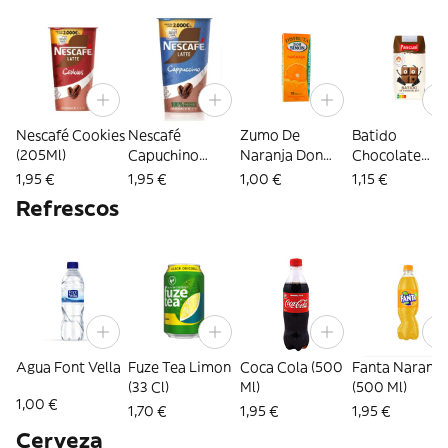
Nescafé Cookies
Nescafé
Zumo De
Batido
(205Ml)
Capuchino
Naranja Don
Chocolate
(205Ml)
Simon (200 Ml)
Pascual (200m
1,95 €
1,95 €
1,00 €
1,15 €
Refrescos
Agua Font Vella
Fuze Tea Limon
Coca Cola (500
Fanta Naranja
(33 Cl)
Ml)
(500 Ml)
1,00 €
1,70 €
1,95 €
1,95 €
Cerveza