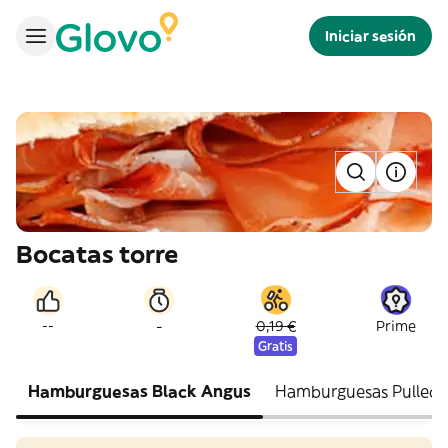
Iniciar sesión
Bocatas torre
-
--
0,19 €
Prime
Gratis
Hamburguesas Black Angus
Hamburguesas Pulled 