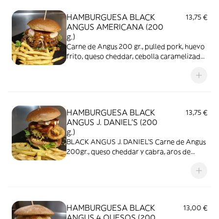
HAMBURGUESA BLACK
13,75 €
ANGUS AMERICANA (200
g.)
Carne de Angus 200 gr., pulled pork, huevo
frito, queso cheddar, cebolla caramelizada,
mesclum, salsa parrilla, patas fritas.
HAMBURGUESA BLACK
13,75 €
ANGUS J. DANIEL’S (200
g.)
BLACK ANGUS J. DANIEL’S Carne de Angus
200gr., queso cheddar y cabra, aros de
cebolla, bacon, salsa BBQ Jack Daniel’s
HAMBURGUESA BLACK
13,00 €
ANGUS 4 QUESOS (200