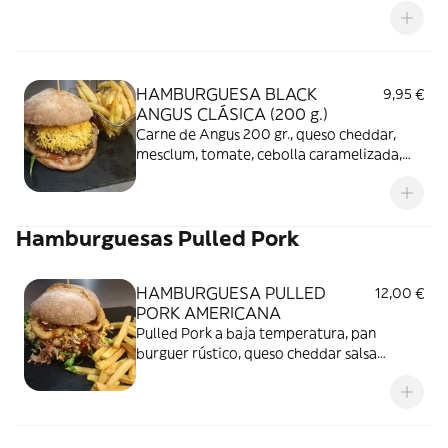
HAMBURGUESA BLACK
9,95 €
ANGUS CLÁSICA (200 g.)
Carne de Angus 200 gr., queso cheddar,
mesclum, tomate, cebolla caramelizada,
patas fritas.
Hamburguesas Pulled Pork
HAMBURGUESA PULLED
12,00 €
PORK AMERICANA
Pulled Pork a baja temperatura, pan
burguer rústico, queso cheddar salsa
barbacoa, mesclum, aros de cebolla,
patatas fritas.