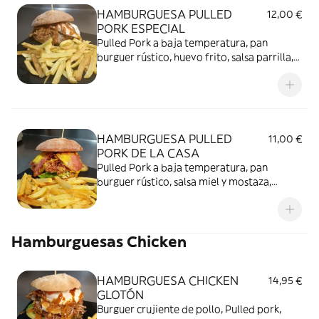
HAMBURGUESA PULLED
12,00 €
PORK ESPECIAL
Pulled Pork a baja temperatura, pan
burguer rústico, huevo frito, salsa parrilla,
bacon, cebolla caramelizada, queso
cheddar, patatas fritas.
HAMBURGUESA PULLED
11,00 €
PORK DE LA CASA
Pulled Pork a baja temperatura, pan
burguer rústico, salsa miel y mostaza,
mesclum, tomate, cebolla crujiente,
patatas fritas.
Hamburguesas Chicken
HAMBURGUESA CHICKEN
14,95 €
GLOTÓN
Burguer crujiente de pollo, Pulled pork,