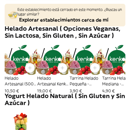
Este establecimiento está cerrado en este momento. ¿Buscas un
lugar similar?
Explorar establecimientos cerca de mí
Helado Artesanal ( Opciones Veganas,
Sin Lactosa, Sin Gluten , Sin Azúcar )
Helado
Helado
Tarrina Helado
Tarrina Helad
Artesanal (500
Artesanal Kenkó
Pequeña -
Mediana -
ml.) - Grasas -
(1 lt.) - Grasas -
Grasas - Azúcar
Grasas - Azúcar
10,50 €
19,00 €
3,90 €
4,90 €
Yogurt Helado Natural ( Sin Gluten y Sin
Azúcar +
Azúcar +
+ Proteínas +
+ Proteínas +
Proteínas +
Proteínas +
Natural
Natural
Azúcar )
Natural
Natural