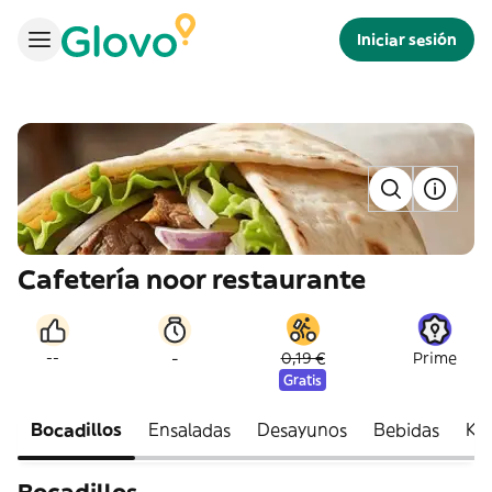
Iniciar sesión
Cafetería noor restaurante
-
--
0,19 €
Prime
Gratis
Bocadillos
Ensaladas
Desayunos
Bebidas
Ke