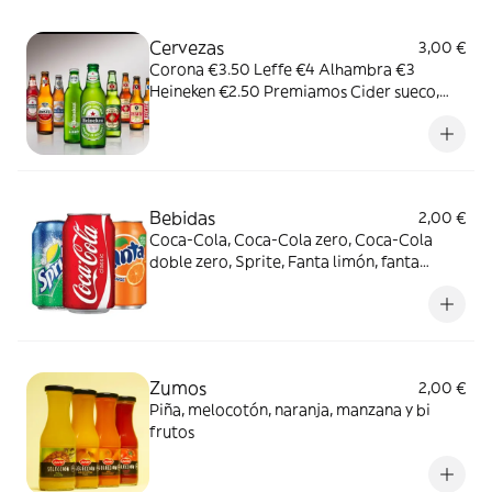
Cervezas
3,00 €
Corona €3.50 Leffe €4 Alhambra €3
Heineken €2.50 Premiamos Cider sueco,
lima y fresa €5 Mahon sin gluten €2.50
Bebidas
2,00 €
Coca-Cola, Coca-Cola zero, Coca-Cola
doble zero, Sprite, Fanta limón, fanta
naranja, aquarius limón, aquarius naranja
Zumos
2,00 €
Piña, melocotón, naranja, manzana y bi
frutos