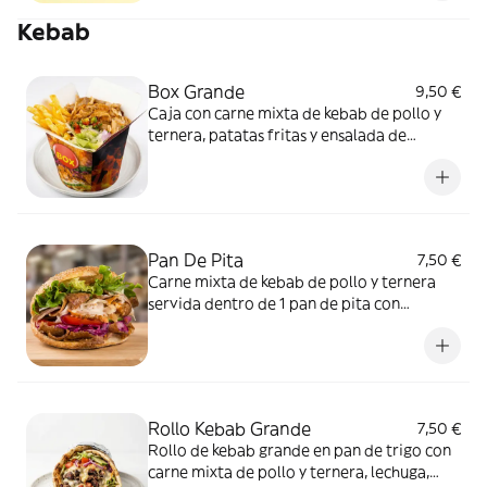
Kebab
Box Grande
9,50 €
Caja con carne mixta de kebab de pollo y
ternera, patatas fritas y ensalada de
lechuga, tomate, cebolla, remolacha,
zanahoria y salsa blanca
Pan De Pita
7,50 €
Carne mixta de kebab de pollo y ternera
servida dentro de 1 pan de pita con
lechuga, tomate y cebolla
Rollo Kebab Grande
7,50 €
Rollo de kebab grande en pan de trigo con
carne mixta de pollo y ternera, lechuga,