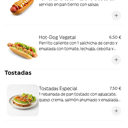
servido en pan tierno con salsas
Hot-Dog Vegetal
6,50 €
Perrito caliente con 1 salchicha de cerdo y
ensalada con tomate, lechuga, cebolla y
cebolla fritas, también salsas servido en un
pan tierno
Tostadas
Tostadas Especial
7,50 €
1 rebanada de pan tostado con aguacate,
queso crema, salmón ahumado y ensalada
de lechuga y tomate