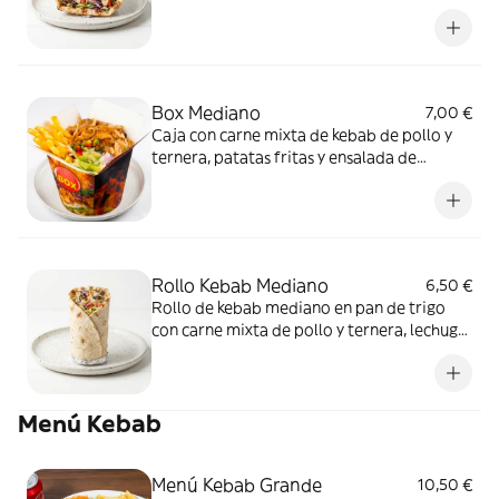
tomate y cebolla
Box Mediano
7,00 €
Caja con carne mixta de kebab de pollo y
ternera, patatas fritas y ensalada de
lechuga, tomate, cebolla, remolacha,
zanahoria y salsa blanca
Rollo Kebab Mediano
6,50 €
Rollo de kebab mediano en pan de trigo
con carne mixta de pollo y ternera, lechuga,
tomate y cebolla
Menú Kebab
Menú Kebab Grande
10,50 €