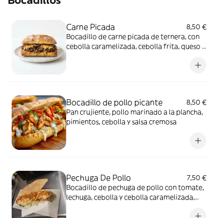
Bocadillos
Carne Picada
8,50 €
Bocadillo de carne picada de ternera, con
cebolla caramelizada, cebolla frita, queso y
salsa
Bocadillo de pollo picante
8,50 €
Pan crujiente, pollo marinado a la plancha,
pimientos, cebolla y salsa cremosa
Pechuga De Pollo
7,50 €
Bocadillo de pechuga de pollo con tomate,
lechuga, cebolla y cebolla caramelizada,
remolacha y zanahoria