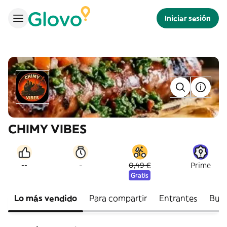
Iniciar sesión
CHIMY VIBES
-
--
0,49 €
Prime
Gratis
Lo más vendido
Para compartir
Entrantes
Burg