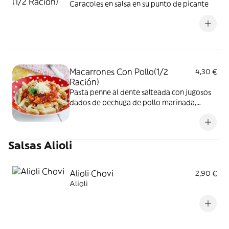
Caracoles en salsa en su punto de picante
Macarrones Con Pollo(1/2
4,30 €
Ración)
Pasta penne al dente salteada con jugosos
dados de pechuga de pollo marinada,
combinados con nuestra salsa de tomate
casera reducida a fuego lento con
hortalizas frescas
Salsas Alioli
Alioli Chovi
2,90 €
Alioli