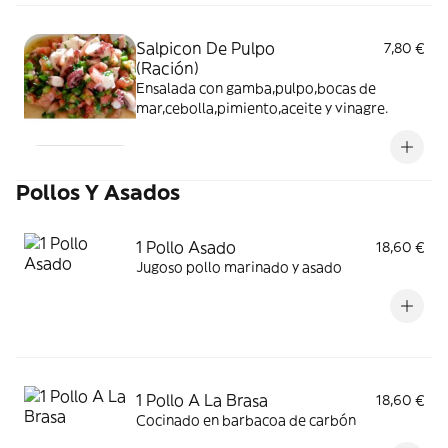
Salpicon De Pulpo
7,80 €
(Ración)
Ensalada con gamba,pulpo,bocas de
mar,cebolla,pimiento,aceite y vinagre.
Pollos Y Asados
1 Pollo Asado
18,60 €
Jugoso pollo marinado y asado
1 Pollo A La Brasa
18,60 €
Cocinado en barbacoa de carbón