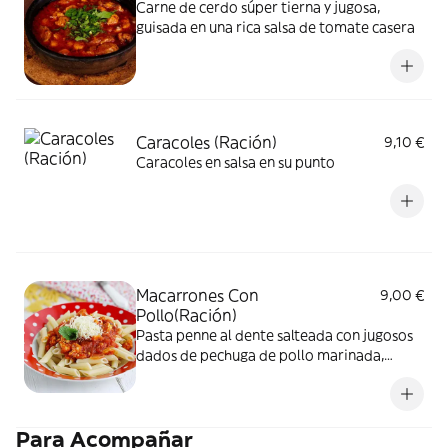
Carne de cerdo súper tierna y jugosa,
guisada en una rica salsa de tomate casera
Caracoles (Ración)
9,10 €
Caracoles en salsa en su punto
Macarrones Con
9,00 €
Pollo(Ración)
Pasta penne al dente salteada con jugosos
dados de pechuga de pollo marinada,
combinados con nuestra salsa de tomate
casera reducida a fuego lento con
hortalizas frescas
Para Acompañar