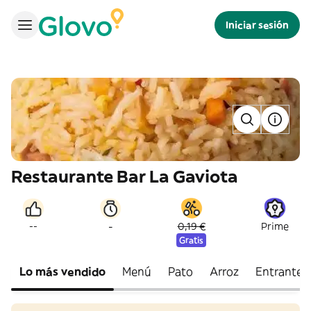
Iniciar sesión
Restaurante Bar La Gaviota
-
--
0,19 €
Prime
Gratis
Lo más vendido
Menú
Pato
Arroz
Entrantes