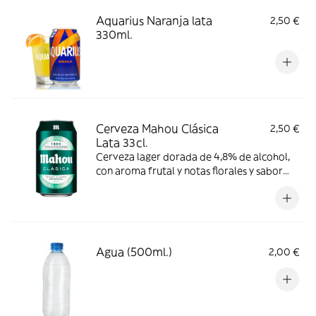
Aquarius Naranja lata
2,50 €
330ml.
Cerveza Mahou Clásica
2,50 €
Lata 33cl.
Cerveza lager dorada de 4,8% de alcohol,
con aroma frutal y notas florales y sabor
suave y refrescante. Se recomienda
consumir entre 4º y 6º C.
Agua (500ml.)
2,00 €