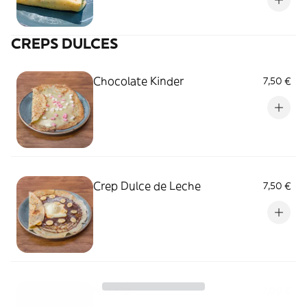
CREPS DULCES
Chocolate Kinder
7,50 €
Crep Dulce de Leche
7,50 €
Nutella
7,00 €