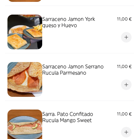
Sarraceno Jamon York
11,00 €
queso y Huevo
Sarraceno Jamon Serrano
11,00 €
Rucula Parmesano
Sarra. Pato Confitado
11,00 €
Rucula Mango Sweet