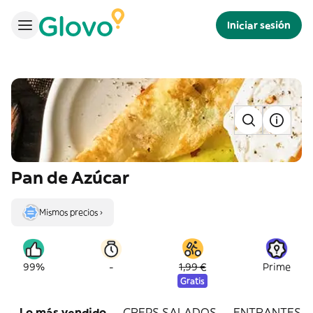
Iniciar sesión
Pan de Azúcar
Mismos precios ›
-
99%
1,99 €
Prime
Gratis
Lo más vendido
CREPS SALADOS
ENTRANTES