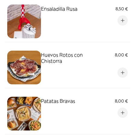
Ensaladilla Rusa
8,50 €
Huevos Rotos con
8,00 €
Chistorra
Patatas Bravas
8,00 €