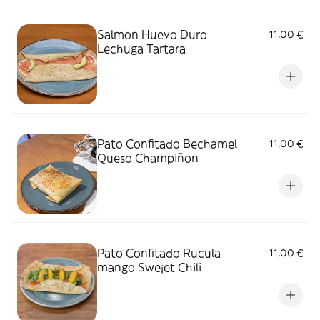
Salmon Huevo Duro
11,00 €
Lechuga Tartara
Pato Confitado Bechamel
11,00 €
Queso Champiñon
Pato Confitado Rucula
11,00 €
mango Swe¡et Chili