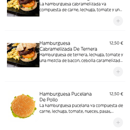
La hamburguesa cabramelizada va
compuesta de carne, lechuga, tomate y una
mezcla de bacon, cebolla caramelizada y
queso de cabra
Hamburguesa
12,50 €
Cabramelizada De Ternera
Hamburguesa de ternera, lechuga, tomate y
una mezcla de bacon, cebolla caramelizada
y queso de cabra
Hamburguesa Pucelana
12,50 €
De Pollo
La hamburguesa pucelana va compuesta de
carne, lechuga, tomate, nueces, pasas,
medallón de queso de cabra y sirope de
frambuesa