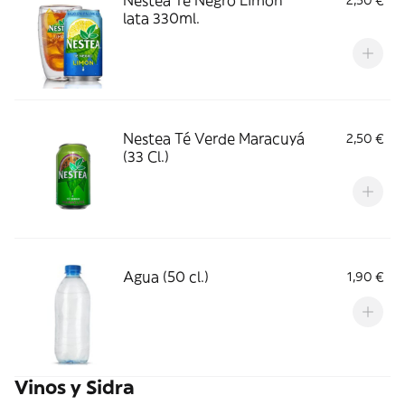
Nestea Té Negro Limón
2,50 €
lata 330ml.
Nestea Té Verde Maracuyá
2,50 €
(33 Cl.)
Agua (50 cl.)
1,90 €
Vinos y Sidra