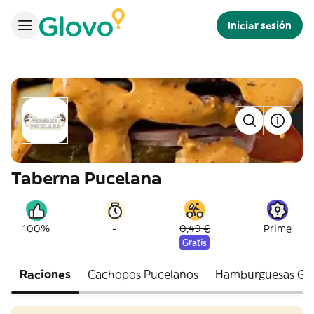
Iniciar sesión
Taberna Pucelana
-
100%
0,49 €
Prime
Gratis
Raciones
Cachopos Pucelanos
Hamburguesas Go