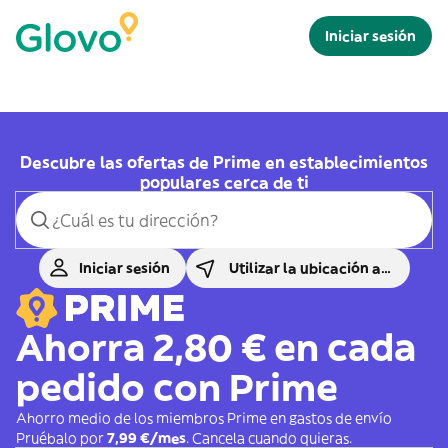
Iniciar sesión
Descubre las ofertas de Prime en establecimientos
populares cerca de ti
Iniciar sesión
Utilizar la ubicación actual
Ahorra 2,80 € en cada
pedido con Prime
Ahorro medio de los miembros Prime en gastos de envío
Pruébalo por
7,99 €/mes
. Cancela cuando quieras.