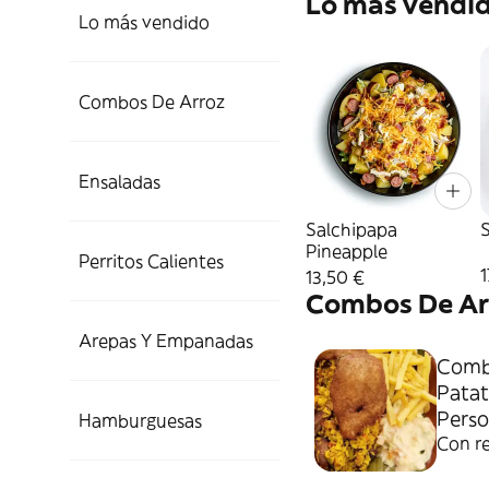
Lo más vendi
Lo más vendido
Combos De Arroz
Ensaladas
Salchipapa
Pineapple
Perritos Calientes
1
13,50 €
Combos De Ar
Arepas Y Empanadas
Comb
Patat
Perso
Hamburguesas
Con r