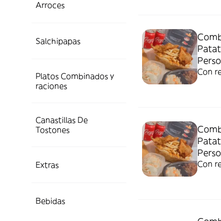
Arroces
Comb
Salchipapas
Patat
Perso
Con r
Platos Combinados y
raciones
Canastillas De
Comb
Tostones
Patat
Perso
Con r
Extras
Bebidas