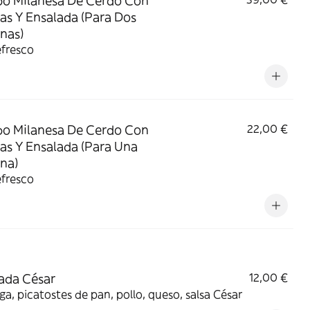
o Milanesa De Cerdo Con
as Y Ensalada (Para Dos
nas)
efresco
o Milanesa De Cerdo Con
22,00 €
as Y Ensalada (Para Una
na)
efresco
ada César
12,00 €
a, picatostes de pan, pollo, queso, salsa César