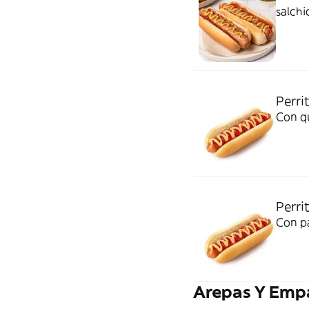
salchi
Perri
Con qu
Perri
Con pa
Arepas Y Emp