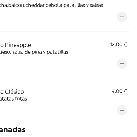
cha,baicon,cheddar,cebolla,patatillas y salsas
to Pineapple
12,00 €
eso, salsa de piña y patatillas
to Clásico
9,00 €
tatas fritas
anadas