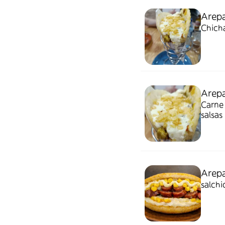
Arepa
Chicha
Arepa
Carne 
salsas
Arepa
salchi