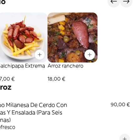
do
Salchipapa Extrema
Arroz ranchero
7,00 €
18,00 €
roz
o Milanesa De Cerdo Con
90,00 €
as Y Ensalada (Para Seis
nas)
efresco