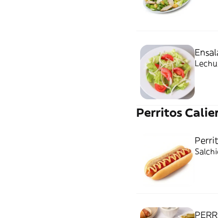
Ensal
Lechu
Perritos Calie
Perri
Salchi
PERR