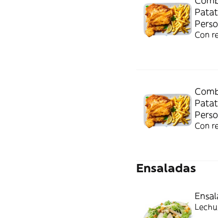
Comb
Patat
Perso
Con r
Comb
Patat
Perso
Con r
Ensaladas
Ensal
Lechug