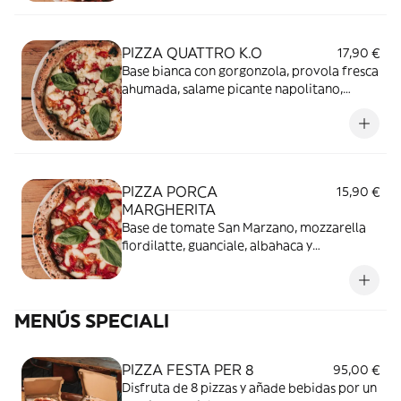
PIZZA QUATTRO K.O
17,90 €
Base bianca con gorgonzola, provola fresca
ahumada, salame picante napolitano,
pecorino, lascas de parmesano y albahaca.
PIZZA PORCA
15,90 €
MARGHERITA
Base de tomate San Marzano, mozzarella
fiordilatte, guanciale, albahaca y
parmesano.
MENÚS SPECIALI
PIZZA FESTA PER 8
95,00 €
Disfruta de 8 pizzas y añade bebidas por un