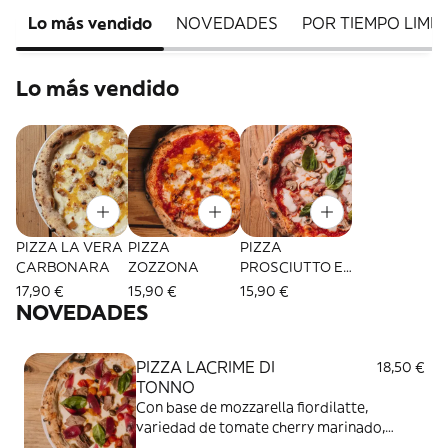
Lo más vendido
NOVEDADES
POR TIEMPO LIMI
Lo más vendido
PIZZA LA VERA
PIZZA
PIZZA
CARBONARA
ZOZZONA
PROSCIUTTO E
FUNGHI
17,90 €
15,90 €
15,90 €
NOVEDADES
PIZZA LACRIME DI
18,50 €
TONNO
Con base de mozzarella fiordilatte,
variedad de tomate cherry marinado,
olivas leccino, atún del mediterraneo,