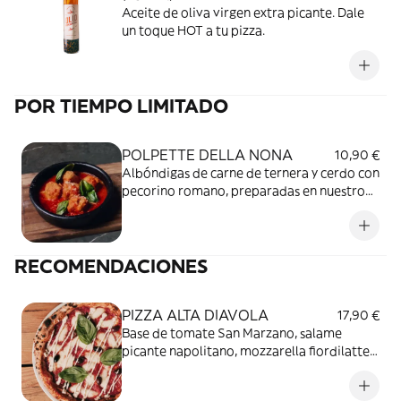
Aceite de oliva virgen extra picante. Dale
un toque HOT a tu pizza.
POR TIEMPO LIMITADO
POLPETTE DELLA NONA
10,90 €
Albóndigas de carne de ternera y cerdo con
pecorino romano, preparadas en nuestro
horno de leña con tomate San Marzano y
parmesano.
RECOMENDACIONES
PIZZA ALTA DIAVOLA
17,90 €
Base de tomate San Marzano, salame
picante napolitano, mozzarella fiordilatte,
crema de Grana Padano, olivas y albahaca