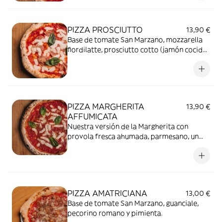
PIZZA PROSCIUTTO
13,90 €
Base de tomate San Marzano, mozzarella
fiordilatte, prosciutto cotto (jamón cocido)
y albahaca.
PIZZA MARGHERITA
13,90 €
AFFUMICATA
Nuestra versión de la Margherita con
provola fresca ahumada, parmesano, un
toque de pimienta negra y albahaca.
PIZZA AMATRICIANA
13,00 €
Base de tomate San Marzano, guanciale,
pecorino romano y pimienta.