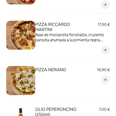
cebolla encurtida y albahaca.
PIZZA RICCARDO
17,50 €
MARTINI
Base de mozzarella fiordilatte, crujiente
panceta ahumada a la pimienta negra,
intenso gorgonzola, dulce mermelada de
albaricoque y un toque aromático de
orégano. Riccardo Martini, mermelada…
¿mito o verdad?
PIZZA NERANO
16,90 €
OLIO PEPERONCINO
7,00 €
(250ml)