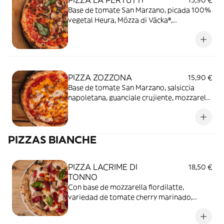
PIZZA LA PERTUTTI
15,90 €
Base de tomate San Marzano, picada 100%
vegetal Heura, Mözza di Väcka®,
champiñones frescos, mix de tomate cherry
marinado con un toque de orégano y
albahaca.
PIZZA ZOZZONA
15,90 €
Base de tomate San Marzano, salsiccia
napoletana, guanciale crujiente, mozzarella
fiordilatte, yema de huevo, parmesano y
pimienta.
PIZZAS BIANCHE
PIZZA LACRIME DI
18,50 €
TONNO
Con base de mozzarella fiordilatte,
variedad de tomate cherry marinado,
olivas leccino, atún del mediterraneo,
cebolla encurtida y albahaca.