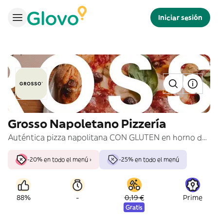
Iniciar sesión
Grosso Napoletano Pizzería
Auténtica pizza napolitana CON GLUTEN en horno de leña. **ATTENZIONE! No sé realizarán modificaciones ni adaptaciones de los productos de la carta**
-20% en todo el menú ›
-25% en todo el menú
-
88%
0,19 €
Prime
Gratis