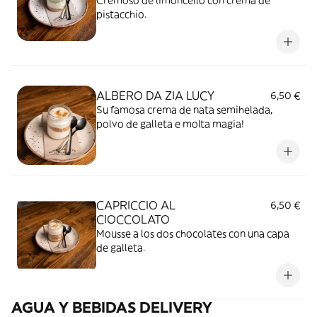
Cremoso de limoncello con crema de
pistacchio.
ALBERO DA ZIA LUCY
6,50 €
Su famosa crema de nata semihelada,
polvo de galleta e molta magia!
CAPRICCIO AL
6,50 €
CIOCCOLATO
Mousse a los dos chocolates con una capa
de galleta.
AGUA Y BEBIDAS DELIVERY