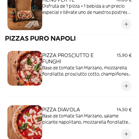
Disfruta de 1 pizza + 1 bebida a un precio
especial y llévate uno de nuestros postres a
mitad de precio.
PIZZAS PURO NAPOLI
PIZZA PROSCIUTTO E
15,90 €
FUNGHI
Base de tomate San Marzano, mozzarella
fiordilatte, prosciutto cotto, champiñones
frescos y albahaca.
PIZZA DIAVOLA
14,50 €
Base de tomate San Marzano, salame
picante napolitano, mozzarella fiordilatte y
albahaca.