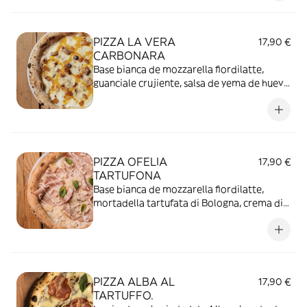
PIZZA LA VERA
17,90 €
CARBONARA
Base bianca de mozzarella fiordilatte,
guanciale crujiente, salsa de yema de huevo
y un toque de pimienta negra.
PIZZA OFELIA
17,90 €
TARTUFONA
Base bianca de mozzarella fiordilatte,
mortadella tartufata di Bologna, crema di
Grana Padano (16 mesi), lascas de
parmesano y albahaca.
PIZZA ALBA AL
17,90 €
TARTUFFO.