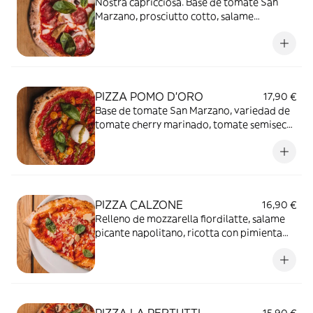
Nostra capricciosa. Base de tomate San
Marzano, prosciutto cotto, salame
napoletano, alcachofas, olivas leccino,
mozzarella fiordilatte y albahaca.
PIZZA POMO D'ORO
17,90 €
Base de tomate San Marzano, variedad de
tomate cherry marinado, tomate semiseco,
burratina, pesto y albahaca.
PIZZA CALZONE
16,90 €
Relleno de mozzarella fiordilatte, salame
picante napolitano, ricotta con pimienta
negra, tomate San Marzano, lascas de
parmesano y albahaca.