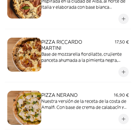
Inspirada en la ciudad de Alba, al norte de
Italia y elaborada con base bianca
tartufata, mozzarella fiordilatte,
champiñones frescos, coppa crujiente y
albahaca.
PIZZA RICCARDO
17,50 €
MARTINI
Base de mozzarella fiordilatte, crujiente
panceta ahumada a la pimienta negra,
intenso gorgonzola, dulce mermelada de
albaricoque y un toque aromático de
orégano. Riccardo Martini, mermelada…
¿mito o verdad?
PIZZA NERANO
16,90 €
Nuestra versión de la receta de la costa de
Amalfi. Con base de crema de calabacín y
mascarpone, mozzarella fiordilatte,
caciocavallo, calabacín salteado, crema de
Grana Padano, albahaca y menta fresca.