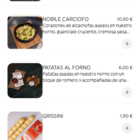
toque final.
NOBILE CARCIOFO
10,90 €
Corazones de alcachofas asados en nuestro
horno, guanciale crujiente, cremosa salsa
de Grana Padano y un fresco toque de
menta que remata cada bocado.
PATATAS AL FORNO
6,00 €
Patatas asadas en nuestro horno con un
toque de romero y acompañadas de una
salsa a elegir entre: miel picante, salsa
tartufata, salsa grana padano o pesto
GRISSINI
1,90 €