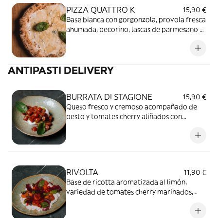
PIZZA QUATTRO K
15,90 €
Base bianca con gorgonzola, provola fresca
ahumada, pecorino, lascas de parmesano y
albahaca.
ANTIPASTI DELIVERY
BURRATA DI STAGIONE
15,90 €
Queso fresco y cremoso acompañado de
pesto y tomates cherry aliñados con
vinagreta balsámica y albahaca.
RIVOLTA
11,90 €
Base de ricotta aromatizada al limón,
variedad de tomates cherry marinados,
olivas leccino, cebolla encurtida, ralladura
de limón, pimienta y hojas de menta como