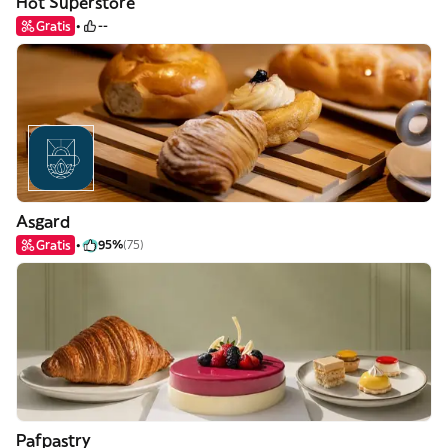
Hot Superstore
Gratis
--
Asgard
Gratis
95%
(75)
Pafpastry