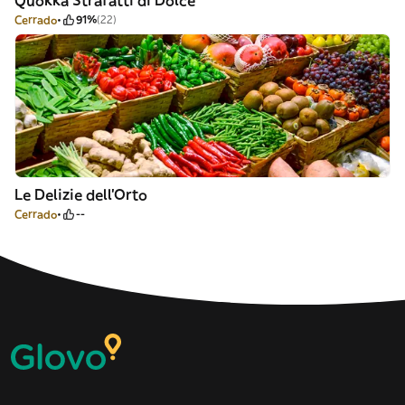
Quokka Strafatti di Dolce
Cerrado
91%
(22)
Le Delizie dell’Orto
Cerrado
--