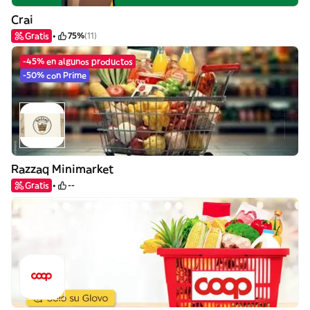
Crai
Gratis
75%
(11)
-45% en algunos productos
-50% con Prime
Razzaq Minimarket
Gratis
--