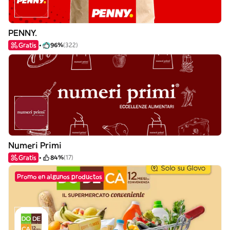
PENNY.
Gratis
96%
(322)
Numeri Primi
Gratis
84%
(17)
Promo en algunos productos