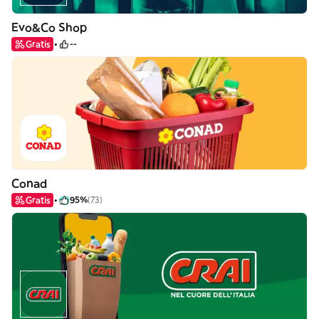
Evo&Co Shop
Gratis
--
Conad
Gratis
95%
(73)