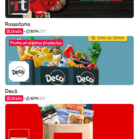
Rossotono
Gratis
93%
(211)
Promo en algunos productos
Decò
Gratis
92%
(53)