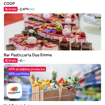
COOP
Gratis
87%
(142)
Bar Pasticceria Due Emme
Gratis
--
-45% en algunos productos
-55% con Prime