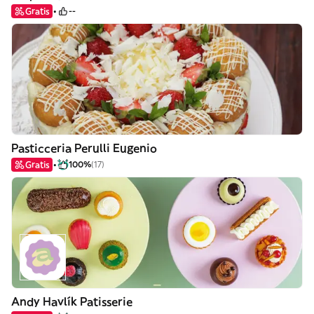
Gratis
--
Pasticceria Perulli Eugenio
Gratis
100%
(17)
Andy Havlík Patisserie