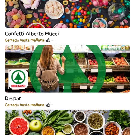
Confetti Alberto Mucci
Cerrado hasta mañana
--
Despar
Cerrado hasta mañana
--