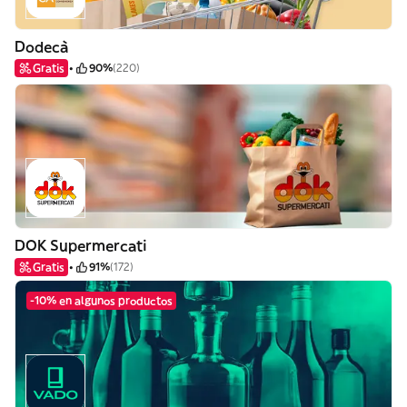
Dodecà
Gratis
90%
(220)
DOK Supermercati
Gratis
91%
(172)
-10% en algunos productos