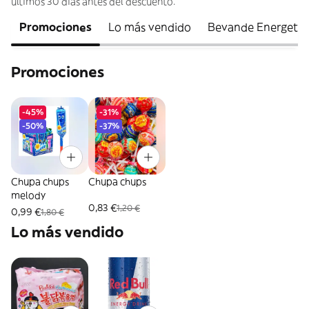
últimos 30 días antes del descuento.
Promociones
Lo más vendido
Bevande Energetic
Promociones
-45%
-31%
-50%
-37%
Chupa chups
Chupa chups
melody
0,83 €
1,20 €
0,99 €
1,80 €
Lo más vendido