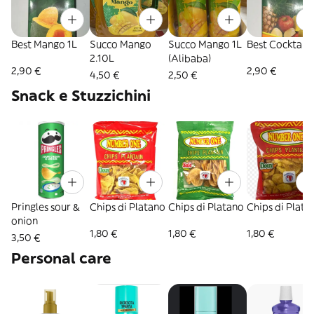
Best Mango 1L
Succo Mango
Succo Mango 1L
Best Cocktail 1
2.10L
(Alibaba)
2,90 €
2,90 €
4,50 €
2,50 €
Snack e Stuzzichini
Pringles sour &
Chips di Platano
Chips di Platano
Chips di Plata
onion
1,80 €
1,80 €
1,80 €
3,50 €
Personal care