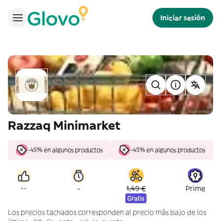
Iniciar sesión
Razzaq Minimarket
-45% en algunos productos
-45% en algunos productos
-
--
1,49 €
Prime
Gratis
Los precios tachados corresponden al precio más bajo de los