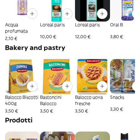
Acqua
Loreal paris
Loreal paris
Oral B
profumata
10,00 €
12,00 €
3,80 €
2,10 €
Bakery and pastry
Balocco Biscotti
Bastoncini
Balocco uova
Snacks
400g
Balocco
fresche
3,30 €
3,50 €
3,50 €
3,50 €
Prodotti