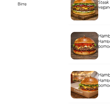
Steak 
Birre
vegano
Hambu
Hambur
pomod
Hambu
Hambur
pomodo