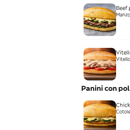
Beef 
Manzo 
Vitel
Vitell
Panini con pol
Chick
Cotole