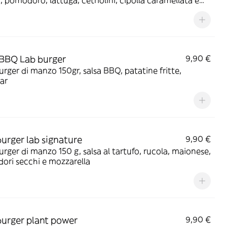
, pomodoro, lattuga, cetriolini, cipolla caramellata e
ar
 BBQ Lab burger
9,90 €
ger di manzo 150gr, salsa BBQ, patatine fritte,
ar
rger lab signature
9,90 €
ger di manzo 150 g, salsa al tartufo, rucola, maionese,
ori secchi e mozzarella
rger plant power
9,90 €