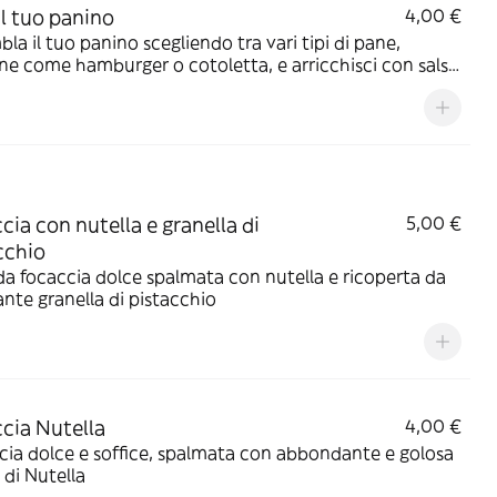
il tuo panino
4,00 €
la il tuo panino scegliendo tra vari tipi di pane,
ne come hamburger o cotoletta, e arricchisci con salse
ure fresche per un gusto unico
cia con nutella e granella di
5,00 €
cchio
a focaccia dolce spalmata con nutella e ricoperta da
nte granella di pistacchio
cia Nutella
4,00 €
ia dolce e soffice, spalmata con abbondante e golosa
di Nutella