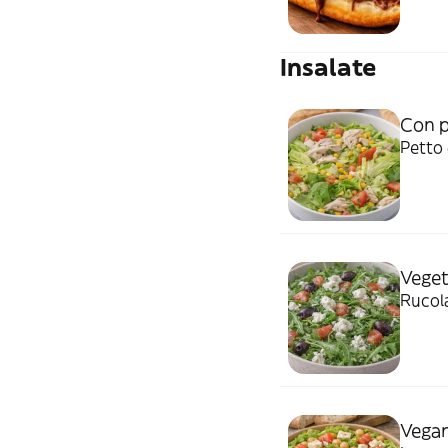
Insalate
Con p
Petto 
Veget
Rucola
Vega