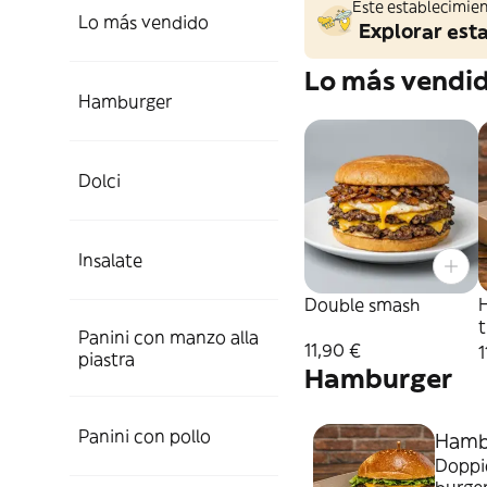
Este establecimien
Lo más vendido
Explorar est
Lo más vendi
Hamburger
Dolci
Insalate
Double smash
t
Panini con manzo alla
11,90 €
1
piastra
Hamburger
Panini con pollo
Hambu
Doppio