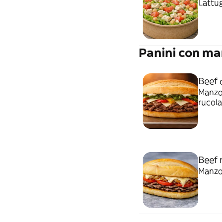
Lattug
Panini con ma
Beef 
Manzo 
rucola
Beef 
Manzo 