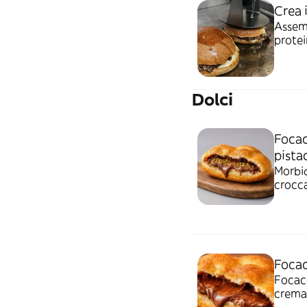
Crea 
Assemb
protei
e verd
Dolci
Focac
pista
Morbid
crocca
Focac
Focacc
crema 