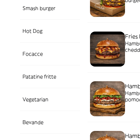
burger
chedd
Smash burger
Hot Dog
Fries
Hambur
chedd
Focacce
Patatine fritte
Hambu
Hambur
Vegetarian
pomod
Bevande
Hambu