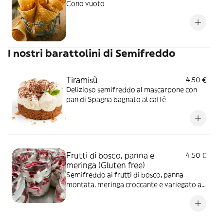
Cono vuoto
I nostri barattolini di Semifreddo
Tiramisù
4,50 €
Delizioso semifreddo al mascarpone con
pan di Spagna bagnato al caffè
Frutti di bosco, panna e
4,50 €
meringa (Gluten free)
Semifreddo ai frutti di bosco, panna
montata, meringa croccante e variegato al
lampone.