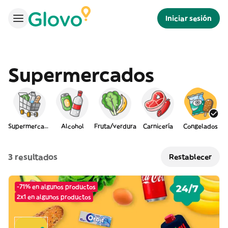
Iniciar sesión
Supermercados
Supermercado
Alcohol
Fruta/verdura
Carnicería
Congelados
3 resultados
Restablecer
-71% en algunos productos
2x1 en algunos productos