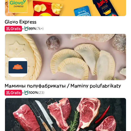
Glovo Express
Gratis
99%
(7k+)
Мамины полуфабрикаты / Maminy polufabrikaty
Gratis
100%
(23)