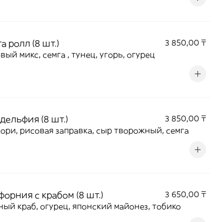
а ролл (8 шт.)
3 850,00 ₸
вый микс, семга , тунец, угорь, огурец
дельфия (8 шт.)
3 850,00 ₸
нори, рисовая заправка, сыр творожный, семга
орния с крабом (8 шт.)
3 650,00 ₸
ый краб, огурец, японский майонез, тобико