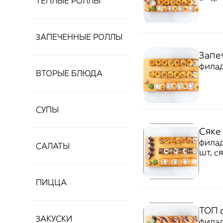
ТЕПЛЫЕ РОЛЛЫ
шт, э
ЗАПЕЧЕННЫЕ РОЛЛЫ
Запе
филад
ВТОРЫЕ БЛЮДА
СУПЫ
Сяке
филад
САЛАТЫ
шт, с
ПИЦЦА
ТОП 
ЗАКУСКИ
филад