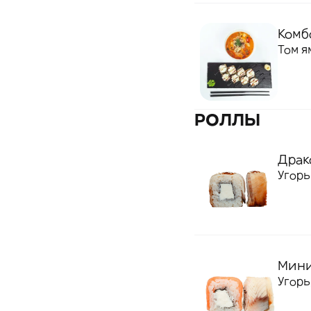
Комбо
Том я
РОЛЛЫ
Драко
Угорь
Мини 
Угорь