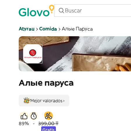
Atyrau
Comida
Алые Паруса
Алые паруса
Mejor valorados ›
89%
-
399,00 ₸
Gratis