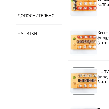
каппа
ДОПОЛНИТЕЛЬНО
Хито
НАПИТКИ
филад
8 шт
Попу
филад
8 шт