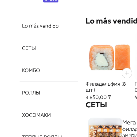
Lo más vendi
Lo más vendido
СЕТЫ
КОМБО
Филадельфия (8
шт.)
(
РОЛЛЫ
3 850,00 ₸
СЕТЫ
ХОСОМАКИ
Мега
филад
амери