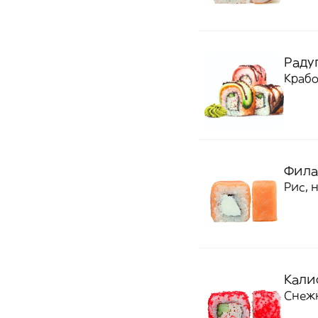
Радуг
Крабо
Фила
Рис, 
Калиф
Снежн