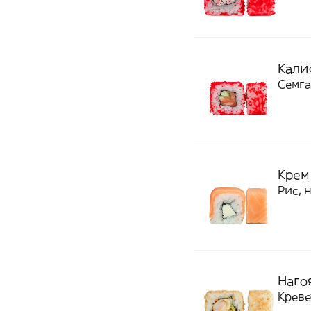
Калиф
Семга
Крем 
Рис, 
Нагоя
Креве