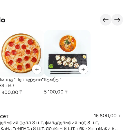
do
Пицца "Пепперони"
Комбо 1
33 см.)
5 100,00 ₸
4 300,00 ₸
 сет
16 800,00 ₸
ельфия ролл 8 шт, филадельфия hot 8 шт,
кана темпура 8 шт, дракон 8 шт, сяке хосомаки 8