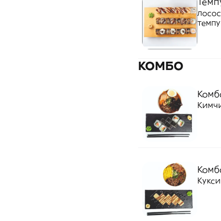
Темп
лосос
темпу
КОМБО
Комб
Кимчи
Комб
Кукси