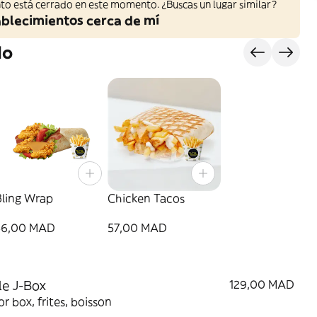
to está cerrado en este momento. ¿Buscas un lugar similar?
ablecimientos cerca de mí
do
Bling Wrap
Chicken Tacos
56,00 MAD
57,00 MAD
e J-Box
129,00 MAD
or box, frites, boisson