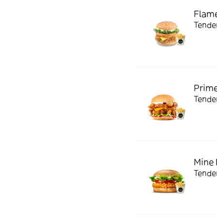
Flame
Tender
Prime
Tender
Mine 
Tender