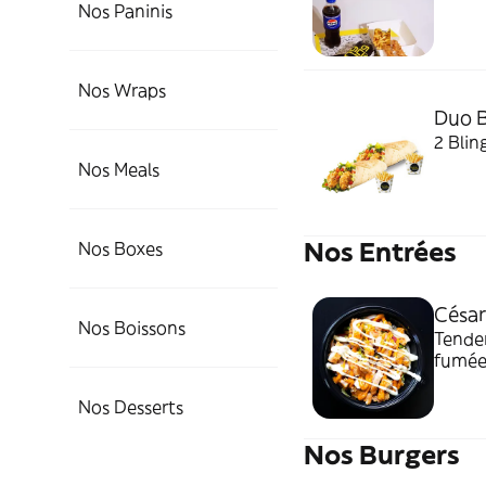
Nos Paninis
Nos Wraps
Duo B
2 Bling
Nos Meals
Nos Entrées
Nos Boxes
César
Nos Boissons
Tender
fumée
Nos Desserts
Nos Burgers