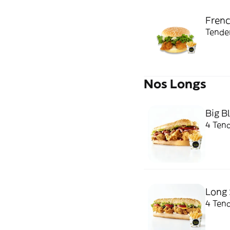
Frenc
Tender
Nos Longs
Big B
4 Tend
Long 
4 Tend