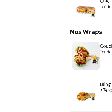
Chick
Tender
Nos Wraps
Couc
Tender
Bling
3 Tend