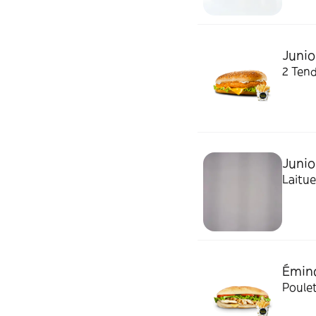
Junio
2 Tend
Junio
Laitue
Éminc
Poulet