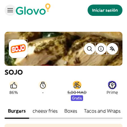
Iniciar sesión
SOJO
-
86%
5,00 MAD
Prime
Gratis
Burgers
cheesy fries
Boxes
Tacos and Wraps