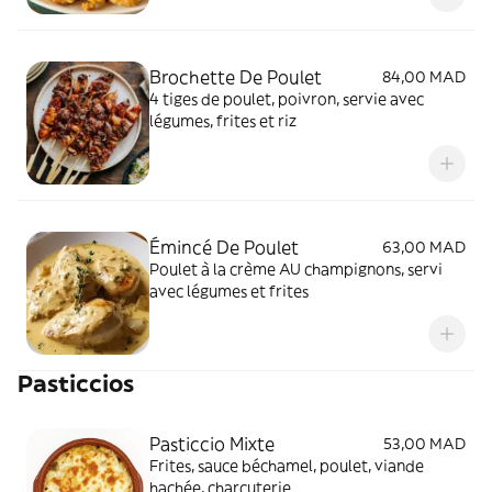
Brochette De Poulet
84,00 MAD
4 tiges de poulet, poivron, servie avec
légumes, frites et riz
Émincé De Poulet
63,00 MAD
Poulet à la crème AU champignons, servi
avec légumes et frites
Pasticcios
Pasticcio Mixte
53,00 MAD
Frites, sauce béchamel, poulet, viande
hachée, charcuterie