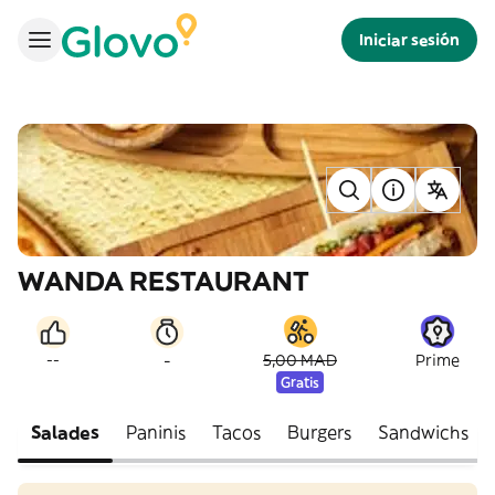
Iniciar sesión
WANDA RESTAURANT
-
--
5,00 MAD
Prime
Gratis
Salades
Paninis
Tacos
Burgers
Sandwichs