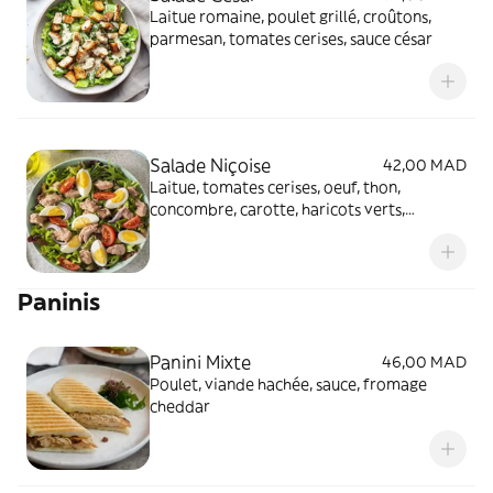
Laitue romaine, poulet grillé, croûtons,
parmesan, tomates cerises, sauce césar
Salade Niçoise
42,00 MAD
Laitue, tomates cerises, oeuf, thon,
concombre, carotte, haricots verts,
betterave, sauce vinaigrette
Paninis
Panini Mixte
46,00 MAD
Poulet, viande hachée, sauce, fromage
cheddar