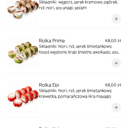
Składniki: węgorz, serek kremowy, ogórek,
ryż, nori, sos unagi, sezam
Rolka Prime
68,00 zł
Składniki: Nori, ryż, serek śmietankowy,
łosoś wędzony, krab śnieżny, awokado, sos
unagi
Rolka Ebi
68,00 zł
Składniki: Nori, ryż, serek śmietankowy,
krewetka, pomarańczowa ikra masago