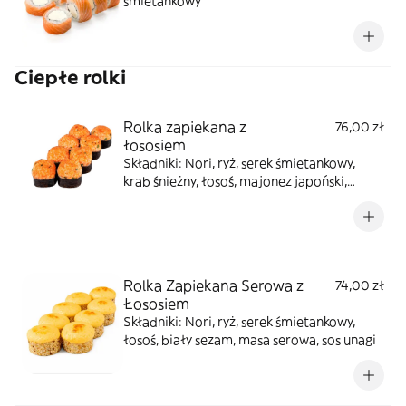
śmietankowy
Ciepłe rolki
Rolka zapiekana z
76,00 zł
łososiem
Składniki: Nori, ryż, serek śmietankowy,
krab śnieżny, łosoś, majonez japoński,
masago pomarańczowe, szczypiorek
Rolka Zapiekana Serowa z
74,00 zł
Łososiem
Składniki: Nori, ryż, serek śmietankowy,
łosoś, biały sezam, masa serowa, sos unagi