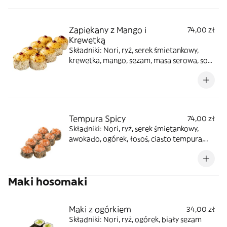
Zapiekany z Mango i
74,00 zł
Krewetką
Składniki: Nori, ryż, serek śmietankowy,
krewetka, mango, sezam, masa serowa, sos
unagi
Tempura Spicy
74,00 zł
Składniki: Nori, ryż, serek śmietankowy,
awokado, ogórek, łosoś, ciasto tempura,
bułka panko, pomarańczowa ikra, sos spicy
Maki hosomaki
Maki z ogórkiem
34,00 zł
Składniki: Nori, ryż, ogórek, biały sezam