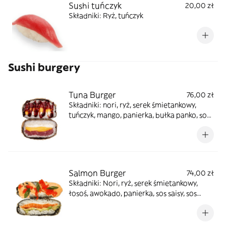
Sushi tuńczyk
20,00 zł
Składniki: Ryż, tuńczyk
Sushi burgery
Tuna Burger
76,00 zł
Składniki: nori, ryż, serek śmietankowy,
tuńczyk, mango, panierka, bułka panko, sos
unagi
Salmon Burger
74,00 zł
Składniki: Nori, ryż, serek śmietankowy,
łosoś, awokado, panierka, sos saisy, sos
unagi, pomarańczowa ikra masago, cebula
zielona