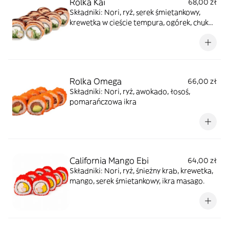
Rolka Kai
68,00 zł
Składniki: Nori, ryż, serek śmietankowy,
krewetka w cieście tempura, ogórek, chuka,
łosoś, sos unagi, sos spicy
Rolka Omega
66,00 zł
Składniki: Nori, ryż, awokado, łosoś,
pomarańczowa ikra
California Mango Ebi
64,00 zł
Składniki: Nori, ryż, śnieżny krab, krewetka,
mango, serek śmietankowy, ikra masago.