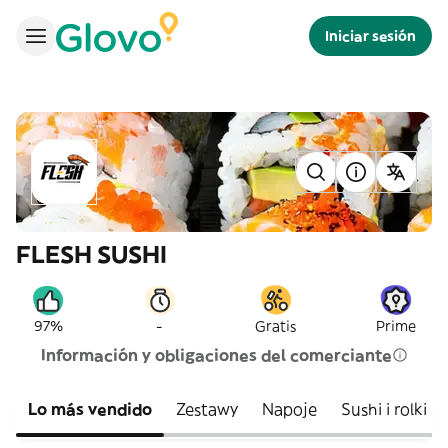
Iniciar sesión
FLESH SUSHI
-
97%
Gratis
Prime
Información y obligaciones del comerciante
Lo más vendido
Zestawy
Napoje
Sushi i rolki