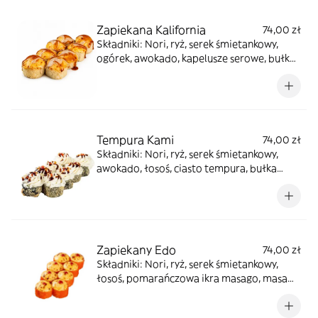
Zapiekana Kalifornia
74,00 zł
Składniki: Nori, ryż, serek śmietankowy,
ogórek, awokado, kapelusze serowe, bułka
panko, sos unagi, sos orzechowy
Tempura Kami
74,00 zł
Składniki: Nori, ryż, serek śmietankowy,
awokado, łosoś, ciasto tempura, bułka
panko, sos unagi, pomarańczowa ikra
masago
Zapiekany Edo
74,00 zł
Składniki: Nori, ryż, serek śmietankowy,
łosoś, pomarańczowa ikra masago, masa
serowa, sos sriracha