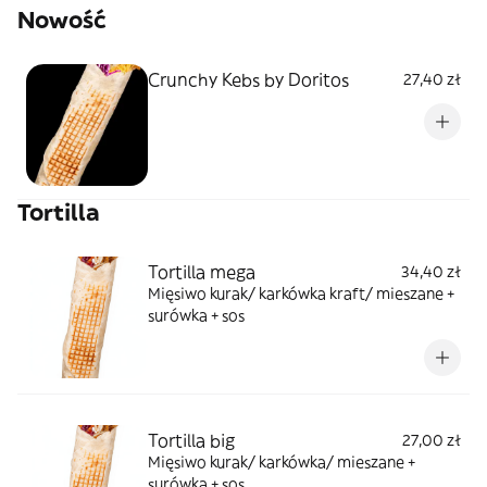
Nowość
Crunchy Kebs by Doritos
27,40 zł
Tortilla
Tortilla mega
34,40 zł
Mięsiwo kurak/ karkówka kraft/ mieszane +
surówka + sos
Tortilla big
27,00 zł
Mięsiwo kurak/ karkówka/ mieszane +
surówka + sos