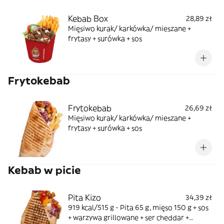
Kebab Box
28,89 zł
Mięsiwo kurak/ karkówka/ mieszane +
frytasy + surówka + sos
Frytokebab
Frytokebab
26,69 zł
Mięsiwo kurak/ karkówka/ mieszane +
frytasy + surówka + sos
Kebab w picie
Pita Kizo
34,39 zł
919 kcal/515 g - Pita 65 g, mięso 150 g + sos
+ warzywa grillowane + ser cheddar +