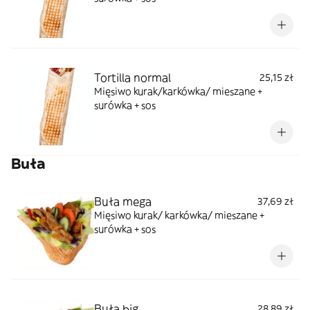
Tortilla normal
25,15 zł
Mięsiwo kurak/karkówka/ mieszane +
surówka + sos
Buła
Buła mega
37,69 zł
Mięsiwo kurak/ karkówka/ mieszane +
surówka + sos
Buła big
28,89 zł