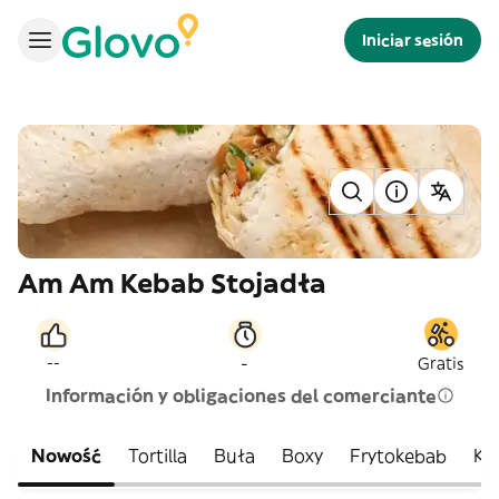
Iniciar sesión
Am Am Kebab Stojadła
-
--
Gratis
Información y obligaciones del comerciante
Nowość
Tortilla
Buła
Boxy
Frytokebab
Ke