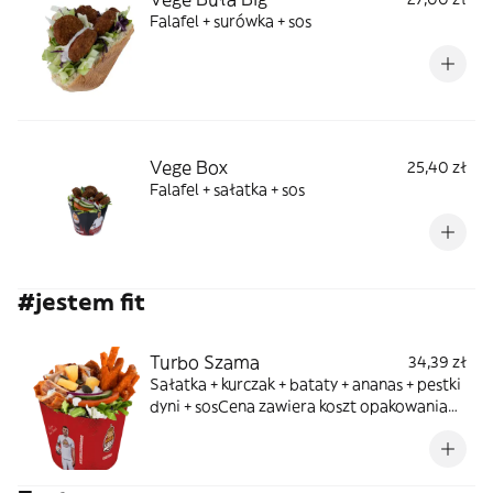
Falafel + surówka + sos
Vege Box
25,40 zł
Falafel + sałatka + sos
#jestem fit
Turbo Szama
34,39 zł
Sałatka + kurczak + bataty + ananas + pestki
dyni + sosCena zawiera koszt opakowania
jednorazowego zawierającego tworzywo
sztuczne 0,31 zł (Dyrektywa SUP wydana
przez Unię Europejską)