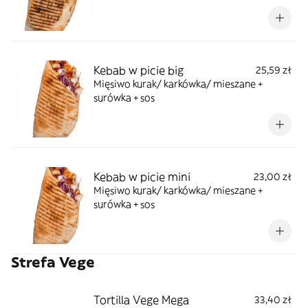
ogórek kiszony + cebulka prażona + bekon +
surówka z czerwonej kapusty
Kebab w picie big
25,59 zł
Mięsiwo kurak/ karkówka/ mieszane +
surówka + sos
Kebab w picie mini
23,00 zł
Mięsiwo kurak/ karkówka/ mieszane +
surówka + sos
Strefa Vege
Tortilla Vege Mega
33,40 zł