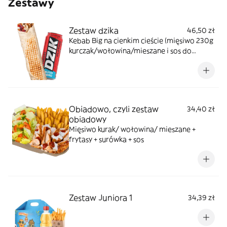
Zestawy
Zestaw dzika
46,50 zł
Kebab Big na cienkim cieście (mięsiwo 230g
kurczak/wołowina/mieszane i sos do
wyboru) + Dzik Energy
Obiadowo, czyli zestaw
34,40 zł
obiadowy
Mięsiwo kurak/ wołowina/ mieszane +
frytasy + surówka + sos
Zestaw Juniora 1
34,39 zł