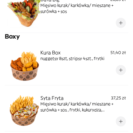
Mięsiwo kurak/ karkówka/ mieszane +
surówka + sos
Boxy
Kura Box
51,40 zł
nuggetsy 8szt, stripsy 4szt., frytki
Syta Fryta
37,25 zł
Mięsiwo kurak/ karkówka/ mieszane +
surówka + sos , frytki, kukurydza,
szczypiorek, ser gouda