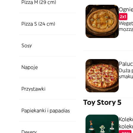
Pizza M (29 cm)
Ognie
2x1
Wegeta
Pizza S (24 cm)
mozzar
Sosy
Paluc
Napoje
Duża 
smaku
dipem
Przystawki
Toy Story 5
Papiekanki i papadias
Kolekc
kolek
Desery