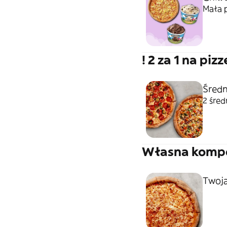
Mała p
! 2 za 1 na pizz
Średn
2 śred
Własna komp
Twoj