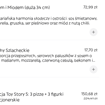
m i Miodem (duża 34 cm)
72,99 zł
riańska harmonia słodyczy i ostrości: sos śmietanowy,
ella, gruszka, ser pleśniowy oraz miód z nutą chilli.
hy Szlacheckie
17,70 zł
porcja przepysznych, serowych paluszków z sosem o
 maślanym, mozzarellą, czerwoną cebulą, bekonem i
 pomidorowym.
ja Toy Story 5: 3 pizze + 3 figurki
150,68 zł
224,41 zł
cjonerskie