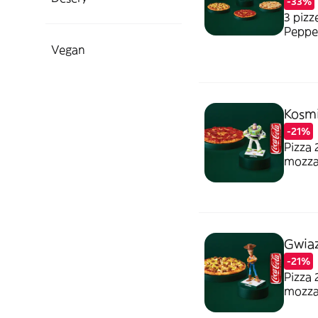
-33%
3 pizz
Pepper
pizza 
Vegan
Kosmi
-21%
Pizza
mozzar
figurk
Gwiaz
-21%
Pizza
mozzar
Pepper