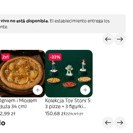
vivo no está disponible.
El establecimiento entrega los
nte.
2x1
-33%
Ogniem i Miodem
Kolekcja Toy Story 5:
(duża 34 cm)
3 pizze + 3 figurki
kolekcjonerskie
2,99 zł
150,68 zł
224,41 zł
do