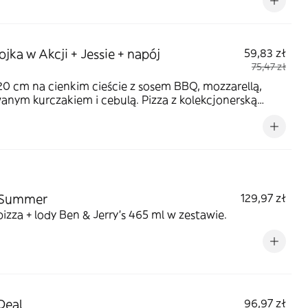
go i napojem Coca-Cola 330 ml.
jka w Akcji + Jessie + napój
59,83 zł
75,47 zł
20 cm na cienkim cieście z sosem BBQ, mozzarellą,
wanym kurczakiem i cebulą. Pizza z kolekcjonerską
ą kowbojki Jessie i napojem Coca-Cola 330 ml.
 Summer
129,97 zł
izza + lody Ben & Jerry’s 465 ml w zestawie.
 Deal
96,97 zł