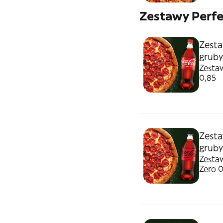
Zestawy Perfe
Zesta
gruby
Zesta
0,85
Zesta
gruby
Zesta
Zero 0