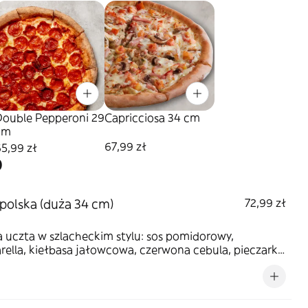
Double Pepperoni 29
Capricciosa 34 cm
cm
67,99 zł
5,99 zł
0
polska (duża 34 cm)
72,99 zł
 uczta w szlacheckim stylu: sos pomidorowy,
ella, kiełbasa jałowcowa, czerwona cebula, pieczarki,
żana kapusta z borowikami i sos BBQ.