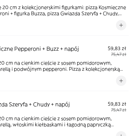
e 20 cm z kolekcjonerskimi figurkami: pizza Kosmieczne
oni + figurka Buzza, pizza Gwiazda Szeryfa + Chudy,
Kowbojka w Akcji + Jessie.
czne Pepperoni + Buzz + napój
59,83 zł
75,47 zł
 20 cm na cienkim cieście z sosem pomidorowym,
ellą i podwójnym pepperoni. Pizza z kolekcjonerską
ą Buzza Astrala i napojem Coca-Cola 330 ml
da Szeryfa + Chudy + napój
59,83 zł
75,47 zł
 20 cm na cienkim cieście z sosem pomidorowym,
ellą, włoskimi kiełbaskami i łagodną papryczką
oni Lombardi. Pizza z kolekcjonerską figurką szeryfa