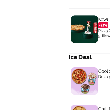
Chude
Kowbo
-21%
Pizza 
grillo
figurk
Ice Deal
Cool
Duża p
Chill