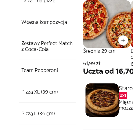
! 2 za 1 na pizze
Własna kompozycja
Zestawy Perfect Match
z Coca-Cola
Średnia 29 cm
61,99 zł
6
Uczta od 16,7
Team Pepperoni
Staro
Pizza XL (39 cm)
2x1
Mięsna
mozzar
Pizza L (34 cm)
zasma