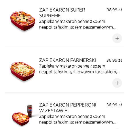
puszką Pepsi (330ml) lub pieczywem (do
ZAPIEKARON SUPER
38,99 zł
wyboru: czosnkowe lub z serem).
SUPREME
Zapiekany makaron penne z sosem
neapolitańskim, sosem beszamelowym,
mozzarellą, papryką, wieprzowiną,
wołowiną, czerwoną cebulą, szynką,
pieczarkami, pepperoni i czarnymi
oliwkami.
ZAPIEKARON FARMERSKI
36,99 zł
Zapiekany makaron penne z sosem
neapolitańskim, grillowanym kurczakiem,
mozzarellą, kremowym beszamelem,
czerwoną cebulą, zieloną papryką,
pieczarkami i szczypiorkiem.
ZAPIEKARON PEPPERONI
36,99 zł
W ZESTAWIE
Zapiekany makaron penne z sosem
neapolitańskim, sosem beszamelowym,
mozzarellą i pepperoni w zestawie z puszką