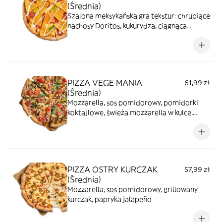
(Średnia)
Szalona meksykańska gra tekstur: chrupiące
nachosy Doritos, kukurydza, ciągnąca
mozzarella i wyraziste pepperoni. Całość
uzupełniają kremowe guacamole, sos
czosnkowy i intensywny sos BBQ -
prawdziwa fiesta na Twojej pizzy.
PIZZA VEGE MANIA
61,99 zł
(Średnia)
Mozzarella, sos pomidorowy, pomidorki
koktajlowe, świeża mozzarella w kulce,
zielona papryka, pieczarki, czerwona
cebula, szpinak, ser corregio
PIZZA OSTRY KURCZAK
57,99 zł
(Średnia)
Mozzarella, sos pomidorowy, grillowany
kurczak, papryka jalapeño