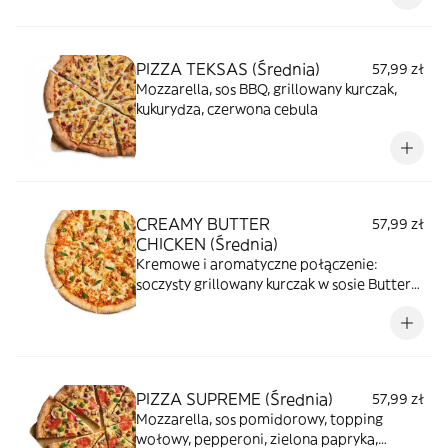
PIZZA TEKSAS (Średnia)
57,99 zł
Mozzarella, sos BBQ, grillowany kurczak,
kukurydza, czerwona cebula
CREAMY BUTTER
57,99 zł
CHICKEN (Średnia)
Kremowe i aromatyczne połączenie:
soczysty grillowany kurczak w sosie Butter
Chicken tworzy bogatą bazę, którą
dopełnia ciągnąca się mozzarella, a całość
jest przełamana świeżą miętą, łącząc
orientalne smaki w harmonijny sposób.
PIZZA SUPREME (Średnia)
57,99 zł
Mozzarella, sos pomidorowy, topping
wołowy, pepperoni, zielona papryka,