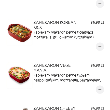
Pepsi (330 ml) lub pieczywem (do wyboru:
czosnkowe lub z serem).
ZAPIEKARON KOREAN
36,99 zł
KICK
Zapiekany makaron penne z ciągnącą
mozzarellą, grillowanym kurczakiem i
kimchi to solidna dawka smaku. Słodko-
pikantny sos azjatycki i chrupiące warzywa
dodają charakteru i razem tworzą
wyjątkowe połączenie smaków.
ZAPIEKARON VEGE
36,99 zł
MANIA
Zapiekany makaron penne z sosem
neapolitańskim, mozzarellą, beszamelem,
zieloną papryką, świeżą mozzarellą w kulce,
szpinakiem, pomidorkami koktajlowymi,
czerwoną cebulą, pieczarkami, serem
corregio i szczypiorkiem.
ZAPIEKARON CHEESY
34,99 zł