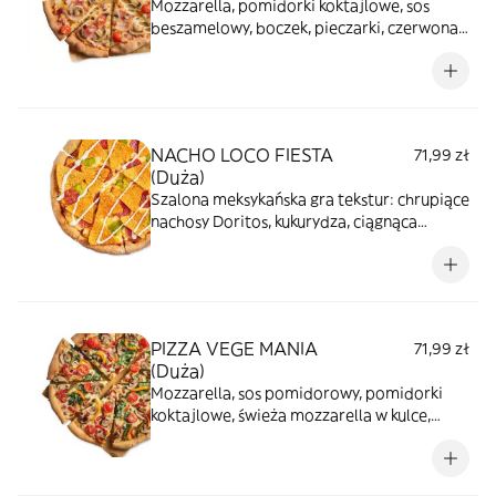
Mozzarella, pomidorki koktajlowe, sos
beszamelowy, boczek, pieczarki, czerwona
cebula, ser corregio, olej o smaku
czosnkowym
NACHO LOCO FIESTA
71,99 zł
(Duża)
Szalona meksykańska gra tekstur: chrupiące
nachosy Doritos, kukurydza, ciągnąca
mozzarella i wyraziste pepperoni. Całość
uzupełniają kremowe guacamole, sos
czosnkowy i intensywny sos BBQ -
prawdziwa fiesta na Twojej pizzy.
PIZZA VEGE MANIA
71,99 zł
(Duża)
Mozzarella, sos pomidorowy, pomidorki
koktajlowe, świeża mozzarella w kulce,
zielona papryka, pieczarki, czerwona
cebula, szpinak, ser corregio