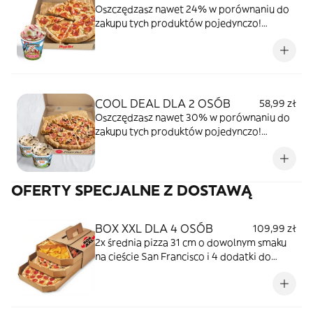
Oszczędzasz nawet 24% w porównaniu do
zakupu tych produktów pojedynczo!
Wybrana duża pizza i duży kubełek lodów
Ben & Jerry’s. Do ceny każdej pizzy
zamawianej w dostawie lub na wynos
zostanie doliczona opłata za opakowanie w
wysokości 2 zł. Łączna cena 66,99 zł.
COOL DEAL DLA 2 OSÓB
58,99 zł
Najniższa cena w ciągu 30 dni: 66,99 zł.
Oszczędzasz nawet 30% w porównaniu do
zakupu tych produktów pojedynczo!
Wybrana średnia pizza i 2 kubeczki lodów
Ben & Jerry’s. Do ceny każdej pizzy
zamawianej w dostawie lub na wynos
OFERTY SPECJALNE Z DOSTAWĄ
zostanie doliczona opłata za opakowanie w
wysokości 2 zł. Łączna cena 51,99 zł.
Najniższa cena w ciągu 30 dni: 51,99 zł.
BOX XXL DLA 4 OSÓB
109,99 zł
2x średnia pizza 31 cm o dowolnym smaku
na cieście San Francisco i 4 dodatki do
wyboru.