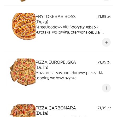
FRYTOKEBAB BOSS
71,99 zł
(Duża)
Streetfoodowy hit! Soczysty kebab z
kurczaka, wołowina, czerwona cebula i
chrupiące frytki w przyprawie kebab.
Polane dwoma sosami - pomidorowym i
czosnkowym, idealne połączenie dla tych,
którzy lubią konkrety!
PIZZA EUROPEJSKA
71,99 zł
(Duża)
Mozzarella, sos pomidorowy, pieczarki,
topping wołowy, szynka
PIZZA CARBONARA
71,99 zł
(Duża)