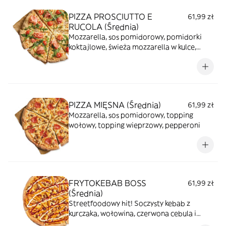
PIZZA PROSCIUTTO E
61,99 zł
RUCOLA (Średnia)
Mozzarella, sos pomidorowy, pomidorki
koktajlowe, świeża mozzarella w kulce,
prosciutto crudo, rukola, ser corregio
PIZZA MIĘSNA (Średnia)
61,99 zł
Mozzarella, sos pomidorowy, topping
wołowy, topping wieprzowy, pepperoni
FRYTOKEBAB BOSS
61,99 zł
(Średnia)
Streetfoodowy hit! Soczysty kebab z
kurczaka, wołowina, czerwona cebula i
chrupiące frytki w przyprawie kebab.