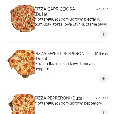
całość ozdobiona jest sezamem i świeżym
szczypiorkiem.
PIZZA CAPRICCIOSA
67,99 zł
(Duża)
Mozzarella, sos pomidorowy, pieczarki,
pomidorki koktajlowe, szynka, czarne oliwki
PIZZA SWEET PEPPERONI
61,99 zł
(Duża)
Mozzarella, sos czosnkowy, kukurydza,
pepperoni
PIZZA PEPPERONI (Duża)
61,99 zł
Mozzarella, sos pomidorowy, pepperoni