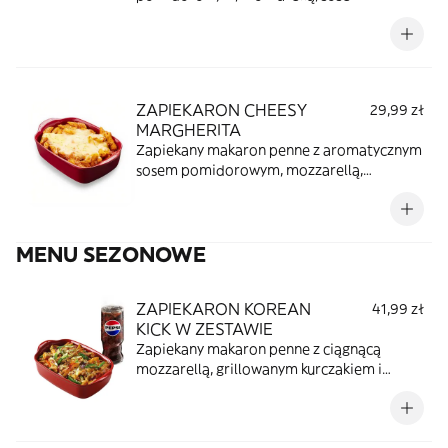
beszamelowym i mozzarellą w kulce w
zestawie z puszką Pepsi o smaku
Strawberries 'n' Cream (330ml)
ZAPIEKARON CHEESY
29,99 zł
MARGHERITA
Zapiekany makaron penne z aromatycznym
sosem pomidorowym, mozzarellą,
kremowym beszamelem i kulkami świeżej
mozzarelli.
MENU SEZONOWE
ZAPIEKARON KOREAN
41,99 zł
KICK W ZESTAWIE
Zapiekany makaron penne z ciągnącą
mozzarellą, grillowanym kurczakiem i
kimchi to solidna dawka smaku. Słodko-
pikantny sos azjatycki i chrupiące warzywa
dodają charakteru i razem tworzą