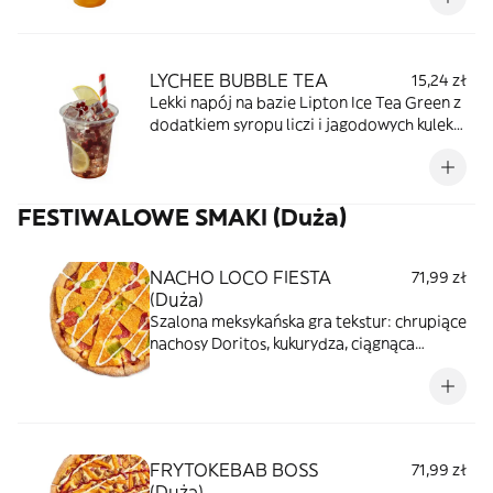
świeżości.
LYCHEE BUBBLE TEA
15,24 zł
Lekki napój na bazie Lipton Ice Tea Green z
dodatkiem syropu liczi i jagodowych kulek
bubble. Idealne połączenie egzotycznej
słodyczy.
FESTIWALOWE SMAKI (Duża)
NACHO LOCO FIESTA
71,99 zł
(Duża)
Szalona meksykańska gra tekstur: chrupiące
nachosy Doritos, kukurydza, ciągnąca
mozzarella i wyraziste pepperoni. Całość
uzupełniają kremowe guacamole, sos
czosnkowy i intensywny sos BBQ -
prawdziwa fiesta na Twojej pizzy.
FRYTOKEBAB BOSS
71,99 zł
(Duża)