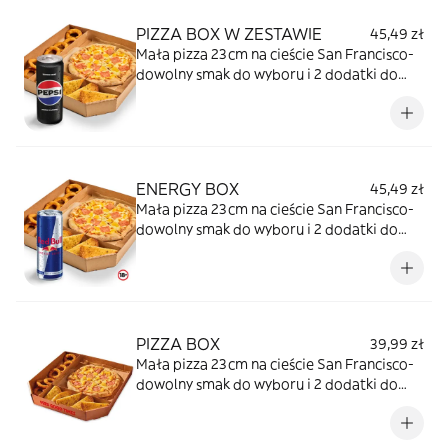
dodatkami
PIZZA BOX W ZESTAWIE
45,49 zł
Mała pizza 23cm na cieście San Francisco-
dowolny smak do wyboru i 2 dodatki do
wyboru: Onion Ringsy, nachosy Doritos,
rollsy z szynką lub kebab, skrzydełka z
kurczaka, nuggetsy, frytki z pieca albo
pieczywo czosnkowe z serem lub
dodatkami w zestawie z dowolnym
ENERGY BOX
45,49 zł
napojem w puszce
Mała pizza 23cm na cieście San Francisco-
dowolny smak do wyboru i 2 dodatki do
wyboru: Onion Ringsy, nachosy Doritos,
rollsy z szynką, skrzydełka z kurczaka,
nuggetsy, frytki z pieca albo pieczywo
czosnkowe z serem lub dodatkami w
zestawie z napojem energetycznym Red
PIZZA BOX
39,99 zł
Bull
Mała pizza 23cm na cieście San Francisco-
dowolny smak do wyboru i 2 dodatki do
wyboru: Onion Ringsy, nachosy Doritos,
rollsy z szynką lub kebab, skrzydełka z
kurczaka, nuggetsy, frytki z pieca albo