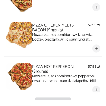
pieczarki, czerwona cebula
PIZZA CHICKEN MEETS
57,99 zł
BACON (Średnia)
Mozzarella, sos pomidorowy, kukurydza,
boczek, pieczarki, grillowany kurczak,
czerwona cebula
PIZZA HOT PEPPERONI
57,99 zł
(Średnia)
Mozzarella, sos pomidorowy, pepperoni,
cebula czerwona, papryka jalapeño, chilli