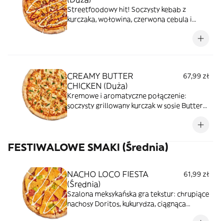
Streetfoodowy hit! Soczysty kebab z
kurczaka, wołowina, czerwona cebula i
chrupiące frytki w przyprawie kebab.
Polane dwoma sosami - pomidorowym i
czosnkowym, idealne połączenie dla tych,
którzy lubią konkrety!
CREAMY BUTTER
67,99 zł
CHICKEN (Duża)
Kremowe i aromatyczne połączenie:
soczysty grillowany kurczak w sosie Butter
Chicken tworzy bogatą bazę, którą
dopełnia ciągnąca się mozzarella, a całość
jest przełamana świeżą miętą, łącząc
FESTIWALOWE SMAKI (Średnia)
orientalne smaki w harmonijny sposób.
NACHO LOCO FIESTA
61,99 zł
(Średnia)
Szalona meksykańska gra tekstur: chrupiące
nachosy Doritos, kukurydza, ciągnąca
mozzarella i wyraziste pepperoni. Całość