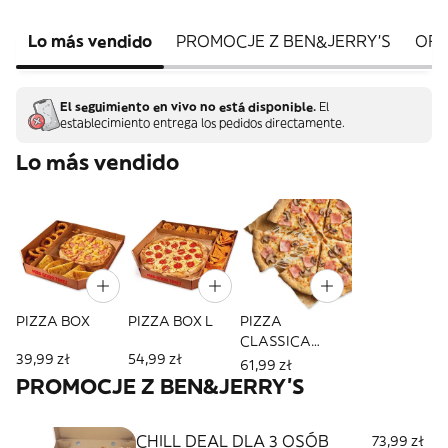
Lo más vendido
PROMOCJE Z BEN&JERRY'S
OFE
El seguimiento en vivo no está disponible.
El
establecimiento entrega los pedidos directamente.
Lo más vendido
PIZZA BOX
PIZZA BOX L
PIZZA
CLASSICA
39,99 zł
54,99 zł
(Duża)
61,99 zł
PROMOCJE Z BEN&JERRY'S
CHILL DEAL DLA 3 OSÓB
73,99 zł