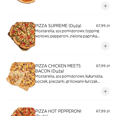
Chicken tworzy bogatą bazę, którą
dopełnia ciągnąca się mozzarella, a całość
jest przełamana świeżą miętą, łącząc
orientalne smaki w harmonijny sposób.
PIZZA SUPREME (Duża)
67,99 zł
Mozzarella, sos pomidorowy, topping
wołowy, pepperoni, zielona papryka,
pieczarki, czerwona cebula
PIZZA CHICKEN MEETS
67,99 zł
BACON (Duża)
Mozzarella, sos pomidorowy, kukurydza,
boczek, pieczarki, grillowany kurczak,
czerwona cebula
PIZZA HOT PEPPERONI
67,99 zł