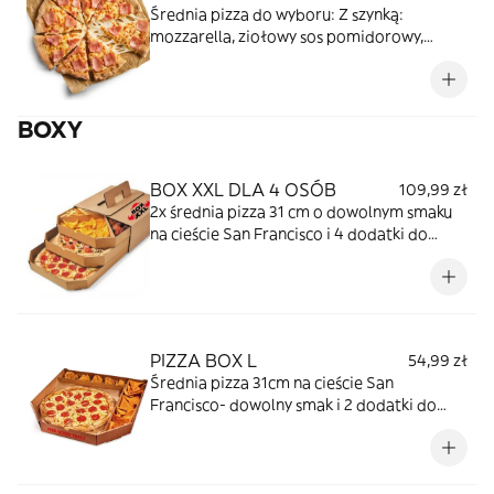
Średnia pizza do wyboru: Z szynką:
mozzarella, ziołowy sos pomidorowy,
szynka Z pieczarkami: mozzarella, ziołowy
sos pomidorowy, pieczarki Z kurczakiem:
mozzarella, ziołowy sos pomidorowy,
BOXY
grillowany kurczak Z bekonem: mozzarella,
sos beszamelowy, boczek Do ceny każdej
pizzy zamawianej w dostawie lub na wynos
BOX XXL DLA 4 OSÓB
109,99 zł
zostanie doliczona opłata za opakowanie w
2x średnia pizza 31 cm o dowolnym smaku
wysokości 2 zł. Łączna cena 26,99 zł.
na cieście San Francisco i 4 dodatki do
wyboru.
PIZZA BOX L
54,99 zł
Średnia pizza 31cm na cieście San
Francisco- dowolny smak i 2 dodatki do
wyboru: Onion Ringsy, nachosy Doritos,
rollsy z szynką lub kebab, frytki z pieca,
skrzydełka z kurczaka, nuggetsy albo
pieczywo czosnkowe z serem lub