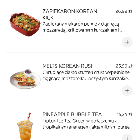
wyjątkowe połączenie smaków. W zestawie
z puszką Pepsi (330ml) lub pieczywem (do
ZAPIEKARON KOREAN
36,99 zł
wyboru: czosnkowe lub z serem).
KICK
Zapiekany makaron penne z ciągnącą
mozzarellą, grillowanym kurczakiem i
kimchi to solidna dawka smaku. Słodko-
pikantny sos azjatycki i chrupiące warzywa
dodają charakteru i razem tworzą
wyjątkowe połączenie smaków.
MELTS KOREAN RUSH
25,99 zł
Chrupiące ciasto stuffed crust wypełnione
ciągnącą mozzarellą, soczystym kurczakiem
i wyrazistym kimchi. Świeże warzywa ze
słodko-pikantnym sosem azjatyckim
idealnie podkręcają to energetyczne
połączenie.
PINEAPPLE BUBBLE TEA
15,24 zł
Lipton Ice Tea Green w połączeniu z
tropikalnym ananasem, aksamitnym puree
ananasowym i pomarańczowymi kulkami
bubble. Doskonała harmonia słodyczy i