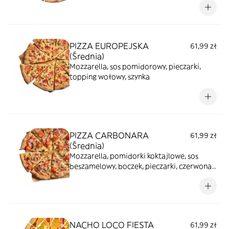
Polane dwoma sosami - pomidorowym i
czosnkowym, idealne połączenie dla tych,
którzy lubią konkrety!
PIZZA EUROPEJSKA
61,99 zł
(Średnia)
Mozzarella, sos pomidorowy, pieczarki,
topping wołowy, szynka
PIZZA CARBONARA
61,99 zł
(Średnia)
Mozzarella, pomidorki koktajlowe, sos
beszamelowy, boczek, pieczarki, czerwona
cebula, ser corregio, olej o smaku
czosnkowym
NACHO LOCO FIESTA
61,99 zł