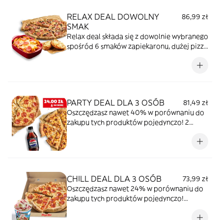
RELAX DEAL DOWOLNY
86,99 zł
SMAK
Relax deal składa się z dowolnie wybranego
spośród 6 smaków zapiekaronu, dużej pizzy
i pieczywa czosnkowego lub z serem. Do
ceny każdej pizzy zamawianej w dostawie
lub na wynos zostanie doliczona opłata za
opakowanie w wysokości 2 zł. Łączna cena
79,99 zł.
PARTY DEAL DLA 3 OSÓB
81,49 zł
Oszczędzasz nawet 40% w porównaniu do
zakupu tych produktów pojedynczo! 2
wybrane średnie pizze i napój 0,85l. Do
ceny każdej pizzy zamawianej w dostawie
lub na wynos zostanie doliczona opłata za
opakowanie w wysokości 2 zł. Łączna cena
73,99 zł. Najniższa cena w ciągu 30 dni:
CHILL DEAL DLA 3 OSÓB
73,99 zł
73,99 zł.
Oszczędzasz nawet 24% w porównaniu do
zakupu tych produktów pojedynczo!
Wybrana duża pizza i duży kubełek lodów
Ben & Jerry’s. Do ceny każdej pizzy