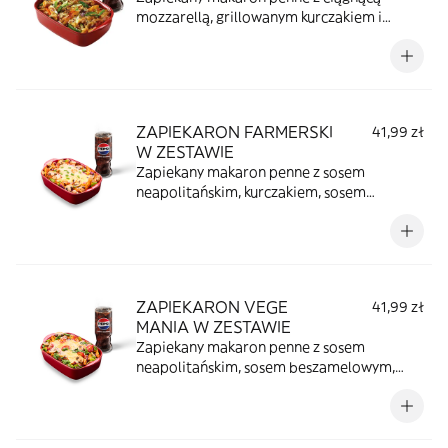
mozzarellą, grillowanym kurczakiem i
kimchi to solidna dawka smaku. Słodko-
pikantny sos azjatycki i chrupiące warzywa
dodają charakteru i razem tworzą
wyjątkowe połączenie smaków. W zestawie
z puszką Pepsi (330ml) lub pieczywem (do
ZAPIEKARON FARMERSKI
41,99 zł
wyboru: czosnkowe lub z serem).
W ZESTAWIE
Zapiekany makaron penne z sosem
neapolitańskim, kurczakiem, sosem
beszamelowym, mozzarellą, papryką,
pieczarkami, czerwoną cebulą, posypany
szczypiorkiem w zestawie z puszką Pepsi
(330 ml) lub pieczywem (do wyboru:
czosnkowe lub z serem)
ZAPIEKARON VEGE
41,99 zł
MANIA W ZESTAWIE
Zapiekany makaron penne z sosem
neapolitańskim, sosem beszamelowym,
mozzarellą, czerwoną ceublą, pomidorkami
koktailowymi, pieczarkami, papryką,
świeżym szpinakiem, posypany serem
corregio i szczypiorkiem w zestawie z