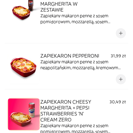
MARGHERITA W
ZESTAWIE
Zapiekany makaron penne z sosem
pomidorowym, mozzarellą, sosem
beszamelowym i mozzarellą w kulce w
zestawie z puszką Pepsi (330 ml) lub
pieczywem (do wyboru: czosnkowe lub z
serem).
ZAPIEKARON PEPPERONI
31,99 zł
Zapiekany makaron penne z sosem
neapolitańskim, mozzarellą, kremowym
beszamelem i plasterkami pepperoni.
ZAPIEKARON CHEESY
30,49 zł
MARGHERITA + PEPSI
STRAWBERRIES ’N’
CREAM ZERO
Zapiekany makaron penne z sosem
pomidorowym, mozzarellą, sosem