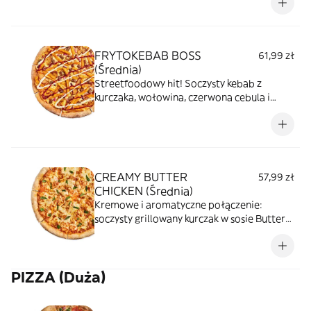
uzupełniają kremowe guacamole, sos
czosnkowy i intensywny sos BBQ -
prawdziwa fiesta na Twojej pizzy.
FRYTOKEBAB BOSS
61,99 zł
(Średnia)
Streetfoodowy hit! Soczysty kebab z
kurczaka, wołowina, czerwona cebula i
chrupiące frytki w przyprawie kebab.
Polane dwoma sosami - pomidorowym i
czosnkowym, idealne połączenie dla tych,
którzy lubią konkrety!
CREAMY BUTTER
57,99 zł
CHICKEN (Średnia)
Kremowe i aromatyczne połączenie:
soczysty grillowany kurczak w sosie Butter
Chicken tworzy bogatą bazę, którą
dopełnia ciągnąca się mozzarella, a całość
jest przełamana świeżą miętą, łącząc
PIZZA (Duża)
orientalne smaki w harmonijny sposób.