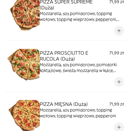
PIZZA SUPER SUPREME
71,99 zł
(Duża)
Mozzarella, sos pomidorowy, topping
wołowy, topping wieprzowy, pepperoni,
czarne oliwki, szynka, czerwona cebula,
pieczarki, zielona papryka
PIZZA PROSCIUTTO E
71,99 zł
RUCOLA (Duża)
Mozzarella, sos pomidorowy, pomidorki
koktajlowe, świeża mozzarella w kulce,
prosciutto crudo, rukola, ser corregio
PIZZA MIĘSNA (Duża)
71,99 zł
Mozzarella, sos pomidorowy, topping
wołowy, topping wieprzowy, pepperoni