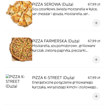
PIZZA SEROWA (Duża)
67,99 zł
Sos czosnkowy, świeża mozzarella w kulce,
ser cheddar i gouda, mozzarella, ser
corregio
PIZZA FARMERSKA (Duża)
67,99 zł
Mozzarella, sos pomidorowy , grillowany
kurczak, zielona papryka, pieczarki,
czerwona cebula
PIZZA K-STREET (Duża)
67,99 zł
Energetyczne połączenie grillowanego
kurczaka, wyrazistego kimchi i ziołowego
sosu pomidorowego. Słodko-pikantny
twist z zieloną papryką i czerwoną cebulką,
pobudzają apetyt od pierwszego kęsa,