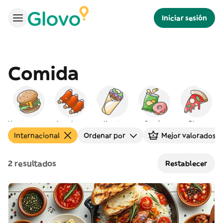
Iniciar sesión
Comida
Hamburguesas
Americana
Kebab
Snacks
Pizza
Internacional
Ordenar por
Mejor valorados
2 resultados
Restablecer