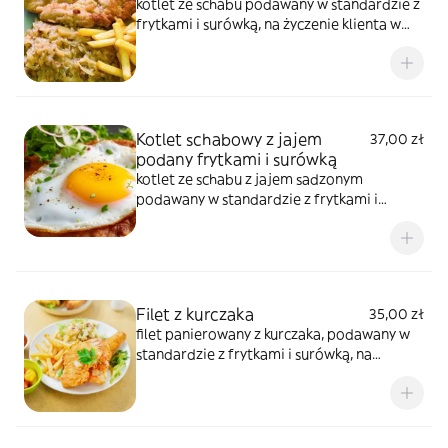
kotlet ze schabu podawany w standardzie z
frytkami i surówką, na życzenie klienta w
komentarzu można zamiast frytek poprosić
puree ziemniaczane
Kotlet schabowy z jajem
37,00 zł
podany frytkami i surówką
kotlet ze schabu z jajem sadzonym
podawany w standardzie z frytkami i
surówką, na życzenie klienta w komentarzu
można zamiast frytek poprosić puree
ziemniaczane
Filet z kurczaka
35,00 zł
filet panierowany z kurczaka, podawany w
standardzie z frytkami i surówką, na
życzenie klienta w komentarzu można
zamiast frytek poprosić puree
ziemniaczane