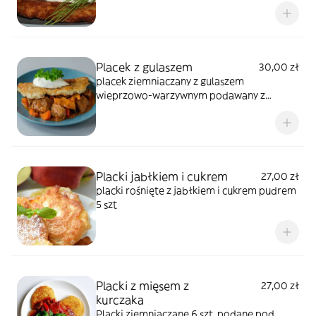
Placek z gulaszem
30,00 zł
placek ziemniaczany z gulaszem
wieprzowo-warzywnym podawany z
kleksem ze śmietany i natką
Placki jabłkiem i cukrem
27,00 zł
placki rośnięte z jabłkiem i cukrem pudrem
5 szt
Placki z mięsem z
27,00 zł
kurczaka
Placki ziemniaczane 6 szt. podane pod