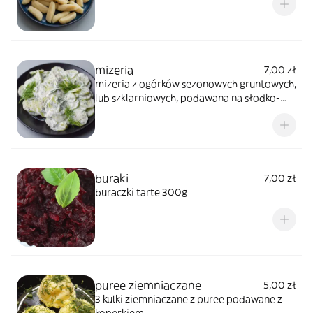
mizeria
7,00 zł
mizeria z ogórków sezonowych gruntowych,
lub szklarniowych, podawana na słodko-
kwaśno, z koprem i pieprzem,śmietaną 300
g
buraki
7,00 zł
buraczki tarte 300g
puree ziemniaczane
5,00 zł
3 kulki ziemniaczane z puree podawane z