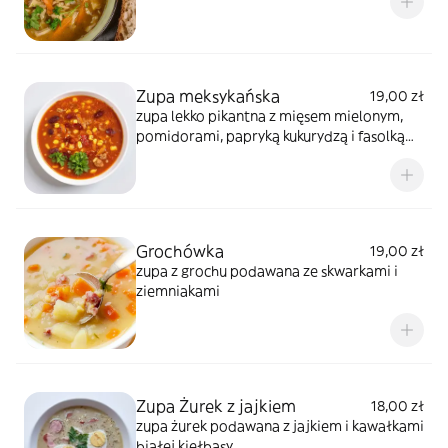
Zupa meksykańska
19,00 zł
zupa lekko pikantna z mięsem mielonym,
pomidorami, papryką kukurydzą i fasolką
czerwoną
Grochówka
19,00 zł
zupa z grochu podawana ze skwarkami i
ziemniakami
Zupa Żurek z jajkiem
18,00 zł
zupa żurek podawana z jajkiem i kawałkami
białej kiełbasy