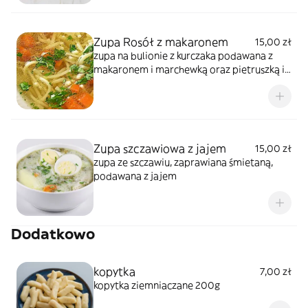
Zupa Rosół z makaronem
15,00 zł
zupa na bulionie z kurczaka podawana z
makaronem i marchewką oraz pietruszką i
koprem
Zupa szczawiowa z jajem
15,00 zł
zupa ze szczawiu, zaprawiana śmietaną,
podawana z jajem
Dodatkowo
kopytka
7,00 zł
kopytka ziemniaczane 200g