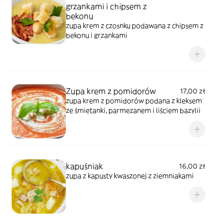
grzankami i chipsem z
bekonu
zupa krem z czosnku podawana z chipsem z
bekonu i grzankami
Zupa krem z pomidorów
17,00 zł
zupa krem z pomidorów podana z kleksem
ze śmietanki, parmezanem i liściem bazylii
kapuśniak
16,00 zł
zupa z kapusty kwaszonej z ziemniakami