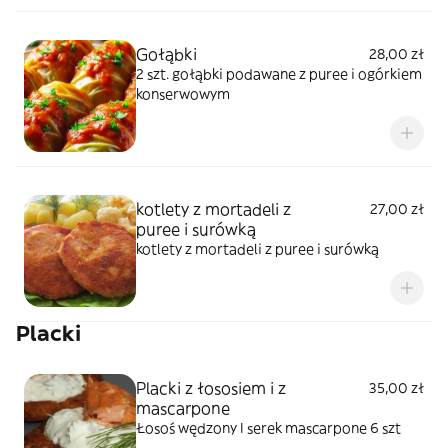
Gołąbki
28,00 zł
2 szt. gołąbki podawane z puree i ogórkiem
konserwowym
kotlety z mortadeli z
27,00 zł
puree i surówką
kotlety z mortadeli z puree i surówką
Placki
Placki z łososiem i z
35,00 zł
mascarpone
Łosoś wędzony I serek mascarpone 6 szt