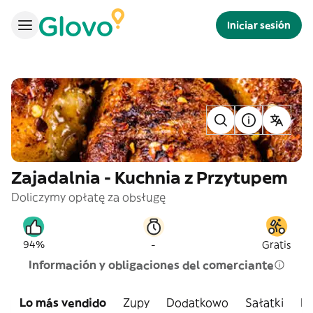
Iniciar sesión
Zajadalnia - Kuchnia z Przytupem
Doliczymy opłatę za obsługę
-
94%
Gratis
Información y obligaciones del comerciante
Lo más vendido
Zupy
Dodatkowo
Sałatki
Ku